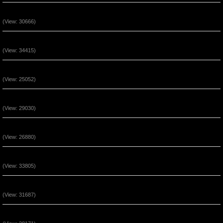
Vượt Qua Những Hoạn Nạn Đến Phước Hạnh 2
(View: 30666)
Vượt Qua Những Hoạn Nạn Đến Phước Hạnh 1
(View: 34415)
Chúa Giê-xu Là Con Đường Của Sự Tha Thứ (P3)
(View: 25052)
Chúa Là Đồn Lũy Ẩn Núp (P2)
(View: 29030)
Đức Tin Đến Nhờ Nghe Lời Chúa (P2)
(View: 26880)
Phước Cho Người Hầu Việc Chúa (P3)
(View: 33805)
Phước Cho Người Hầu Việc Chúa (P2)
(View: 31687)
Quyền Năng Khi Ở Trong Đấng Christ (Phần 5)