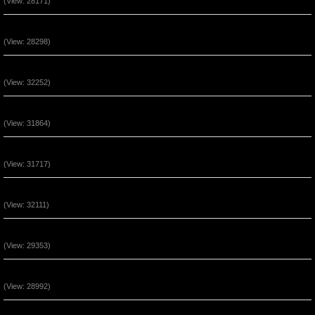
(View: 28171)
Quyền Năng Khi Ở Trong Đấng Christ (Phần 4)
(View: 28298)
Quyền Năng Khi Ở Trong Đấng Christ (Phần 3)
(View: 32252)
Quyền Năng Khi Ở Trong Đấng Christ (Phần 2)
(View: 31864)
Sự Bình An Trong Đấng Cứu Thế Jesus
(View: 31717)
Sự Kêu Gọi Lần Thứ Nhì (P3)
(View: 32111)
Sự Kêu Gọi Lần Thứ Nhì (P2)
(View: 29353)
Thái Độ Nhận Lãnh Phép Lạ (P3)
(View: 28992)
Thái Độ Nhận Lãnh Phép Lạ (P2)