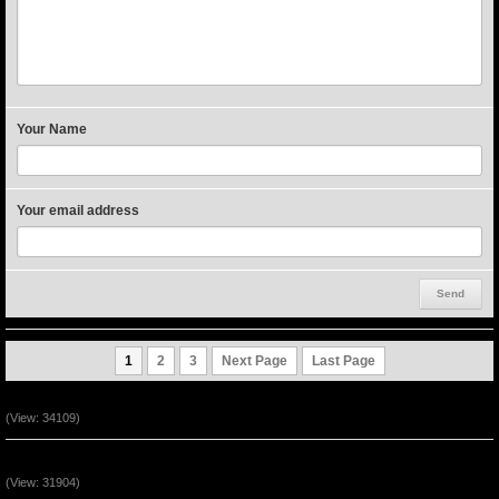
Your Name
Your email address
1
2
3
Next Page
Last Page
Ta Là Đường Đi - Lẽ Thật - Sự Sống (P2)
(View: 34109)
Ta Là Đường Đi - Lẽ Thật - Sự Sống (P1)
(View: 31904)