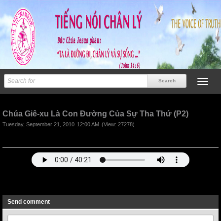
Previous
Next
Chúa Giê-xu Là Con Đường Của Sự Tha Thứ (P2)
Tuesday, September 21, 2010
12:00 AM
(View: 27278)
Previous
Next
Send comment