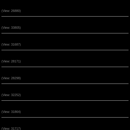
Đức Tin Đến Nhờ Nghe Lời Chúa (P2)
(View: 26880)
Phước Cho Người Hầu Việc Chúa (P3)
(View: 33805)
Phước Cho Người Hầu Việc Chúa (P2)
(View: 31687)
Quyền Năng Khi Ở Trong Đấng Christ (Phần 5)
(View: 28171)
Quyền Năng Khi Ở Trong Đấng Christ (Phần 4)
(View: 28298)
Quyền Năng Khi Ở Trong Đấng Christ (Phần 3)
(View: 32252)
Quyền Năng Khi Ở Trong Đấng Christ (Phần 2)
(View: 31864)
Sự Bình An Trong Đấng Cứu Thế Jesus
(View: 31717)