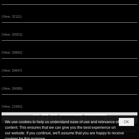
Sự Kêu Gọi Lần Thứ Nhì (P3)
(View: 32111)
Sự Kêu Gọi Lần Thứ Nhì (P2)
(View: 29353)
Thái Độ Nhận Lãnh Phép Lạ (P3)
(View: 28992)
Thái Độ Nhận Lãnh Phép Lạ (P2)
(View: 29847)
Sự Kêu Gọi Lần Thứ Nhì (P1)
(View: 26089)
Đức Tin Đến Nhờ Nghe Lời Chúa (P1)
(View: 21682)
1
2
3
Next Page
Last Page
We use cookies to help us understand ease of use and relevance of
OK
content. This ensures that we can give you the best experience on
Copyright © 2026
tiengnoichanly.org
All rights reserved
our website. If you continue, we'll assume that you are happy to receive
cookies for this purpose.