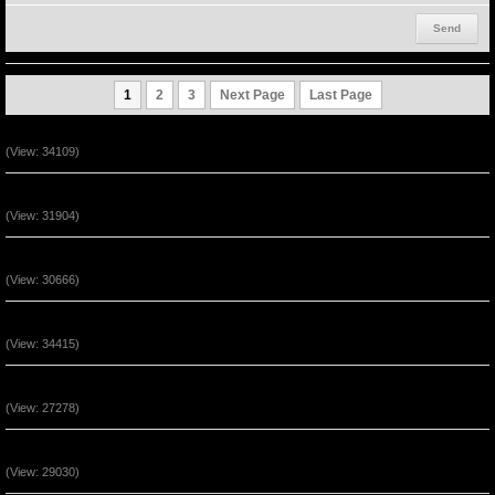
1
2
3
Next Page
Last Page
Ta Là Đường Đi - Lẽ Thật - Sự Sống (P2)
(View: 34109)
Ta Là Đường Đi - Lẽ Thật - Sự Sống (P1)
(View: 31904)
Vượt Qua Những Hoạn Nạn Đến Phước Hạnh 2
(View: 30666)
Vượt Qua Những Hoạn Nạn Đến Phước Hạnh 1
(View: 34415)
Chúa Giê-xu Là Con Đường Của Sự Tha Thứ (P2)
(View: 27278)
Chúa Là Đồn Lũy Ẩn Núp (P2)
(View: 29030)