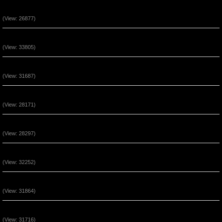
Đức Tin Đến Nhờ Nghe Lời Chúa (P2)
(View: 26877)
Phước Cho Người Hầu Việc Chúa (P3)
(View: 33805)
Phước Cho Người Hầu Việc Chúa (P2)
(View: 31687)
Quyền Năng Khi Ở Trong Đấng Christ (Phần 5)
(View: 28171)
Quyền Năng Khi Ở Trong Đấng Christ (Phần 4)
(View: 28297)
Quyền Năng Khi Ở Trong Đấng Christ (Phần 3)
(View: 32252)
Quyền Năng Khi Ở Trong Đấng Christ (Phần 2)
(View: 31864)
Sự Bình An Trong Đấng Cứu Thế Jesus
(View: 31716)