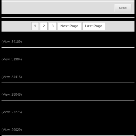
1
2
3
Next Page
Last Page
Ta Là Đường Đi - Lẽ Thật - Sự Sống (P2)
(View: 34109)
Ta Là Đường Đi - Lẽ Thật - Sự Sống (P1)
(View: 31904)
Vượt Qua Những Hoạn Nạn Đến Phước Hạnh 1
(View: 34415)
Chúa Giê-xu Là Con Đường Của Sự Tha Thứ (P3)
(View: 25048)
Chúa Giê-xu Là Con Đường Của Sự Tha Thứ (P2)
(View: 27275)
Chúa Là Đồn Lũy Ẩn Núp (P2)
(View: 29029)