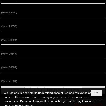
Sự Kêu Gọi Lần Thứ Nhì (P3)
(View: 32109)
Sự Kêu Gọi Lần Thứ Nhì (P2)
(View: 29352)
Thái Độ Nhận Lãnh Phép Lạ (P3)
(View: 28991)
Thái Độ Nhận Lãnh Phép Lạ (P2)
(View: 29847)
Sự Kêu Gọi Lần Thứ Nhì (P1)
(View: 26089)
Đức Tin Đến Nhờ Nghe Lời Chúa (P1)
(View: 21681)
1
2
3
Next Page
Last Page
We use cookies to help us understand ease of use and relevance of
OK
content. This ensures that we can give you the best experience on
Copyright © 2026
tiengnoichanly.org
All rights reserved
our website. If you continue, we'll assume that you are happy to receive
cookies for this purpose.