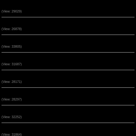
Chúa Là Đồn Lũy Ẩn Núp (P2)
(View: 29029)
Đức Tin Đến Nhờ Nghe Lời Chúa (P2)
(View: 26878)
Phước Cho Người Hầu Việc Chúa (P3)
(View: 33805)
Phước Cho Người Hầu Việc Chúa (P2)
(View: 31687)
Quyền Năng Khi Ở Trong Đấng Christ (Phần 5)
(View: 28171)
Quyền Năng Khi Ở Trong Đấng Christ (Phần 4)
(View: 28297)
Quyền Năng Khi Ở Trong Đấng Christ (Phần 3)
(View: 32252)
Quyền Năng Khi Ở Trong Đấng Christ (Phần 2)
(View: 31864)