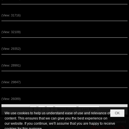
Sự Bình An Trong Đấng Cứu Thế Jesus
(View: 31716)
Sự Kêu Gọi Lần Thứ Nhì (P3)
(View: 32109)
Sự Kêu Gọi Lần Thứ Nhì (P2)
(View: 29352)
Thái Độ Nhận Lãnh Phép Lạ (P3)
(View: 28991)
Thái Độ Nhận Lãnh Phép Lạ (P2)
(View: 29847)
Sự Kêu Gọi Lần Thứ Nhì (P1)
(View: 26089)
1
2
3
Next Page
Last Page
We use cookies to help us understand ease of use and relevance of
OK
content. This ensures that we can give you the best experience on
Copyright © 2026
tiengnoichanly.org
All rights reserved
our website. If you continue, we'll assume that you are happy to receive
cookies for this purpose.