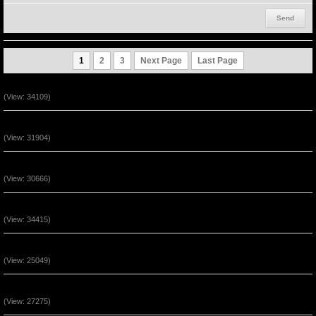
1
2
3
Next Page
Last Page
Ta Là Đường Đi - Lẽ Thật - Sự Sống (P2)
(View: 34109)
Ta Là Đường Đi - Lẽ Thật - Sự Sống (P1)
(View: 31904)
Vượt Qua Những Hoạn Nạn Đến Phước Hạnh 2
(View: 30666)
Vượt Qua Những Hoạn Nạn Đến Phước Hạnh 1
(View: 34415)
Chúa Giê-xu Là Con Đường Của Sự Tha Thứ (P3)
(View: 25049)
Chúa Giê-xu Là Con Đường Của Sự Tha Thứ (P2)
(View: 27275)