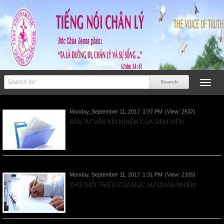
VNTKTHV - Tư Vấn Kín Nhiệm của Sinh Viên
Monday, September 11, 2017
1:37 PM
(View: 2537)
BẢN TƯ VẤN KÍN NHIỆM CỦA SINH VIÊN
Read More
VNTKTHV - Thư Giới Thiệu của MS Quản Nhiệm
Monday, September 11, 2017
1:31 PM
(View: 2335)
THƯ GIỚI THIỆU CỦA MỤC SƯ QUẢN NHIỆM
Read More