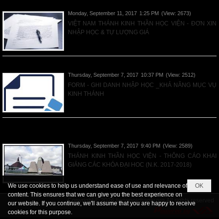
VNTKTHV - Mẫu Đơn Ghi Danh & Tự Lượng Giá
Monday, September 11, 2017
1:25 PM
(View: 2673)
VIỆT NAM THÁNH KINH THẦN HỌC VIỆN - ĐƠN XIN
NHẬP HỌC & TỰ LƯỢNG GIÁ
Read More
GHI DANH NHẬP HỌC _KHẢ NĂNG MỤC VỤ KINH THÁNH
Thursday, September 7, 2017
10:37 PM
(View: 2512)
FORM - GHI DANH NHẬP HỌC _KHẢ NĂNG MỤC VỤ
KINH THÁNH
Read More
TKTHV - THÔNG CÁO KHAI GIẢNG CÁC KHÓA ĐẠI HOC (N.K. 2017-
2018)
Thursday, September 7, 2017
9:40 PM
(View: 2589)
THÁNH KINH THẦN HỌC VIỆN - THÔNG CÁO KHAI
GIẢNG CÁC KHÓA ĐẠI HOC (N.K. 2017-2018)
Read More
We use cookies to help us understand ease of use and relevance of
OK
content. This ensures that we can give you the best experience on
Copyright © 2026
tiengnoichanly.org
All rights reserved
our website. If you continue, we'll assume that you are happy to receive
cookies for this purpose.