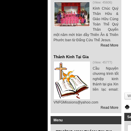
(View: 45606)
Kính Chúc Quý
Thân Hữu &
Giáo Hữu Cùng
Toàn Thể Quý
Thân Quyến
một năm mới tràn đầy Thiên Ân & Thiên
Phước ban từ Đấng Cứu Thế Jesus.
Read More
Thánh Kinh Tại Gia
(View: 45777)
Cầu Nguyện
chương trình tốt
nghiệp kinh
thánh tại gia Xin
liên lạc email:
We
VNFGMissions@yahoo.com
Read More
S
Menu