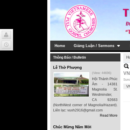
Home
Giảng Luận / Sermons
H
Thông Báo / Bulletin
Lễ Thờ Phượng
VN
(View: 44696)
Hội Thánh Phúc
Sund
Âm - 14381
V
Magnolia St.
Westminster,
CA 92683
(NorthWest corner of Magnolia/Hazard).
Liên lạc: vuxh2916@gmail.com
Read More
Chúc Mừng Năm Mới