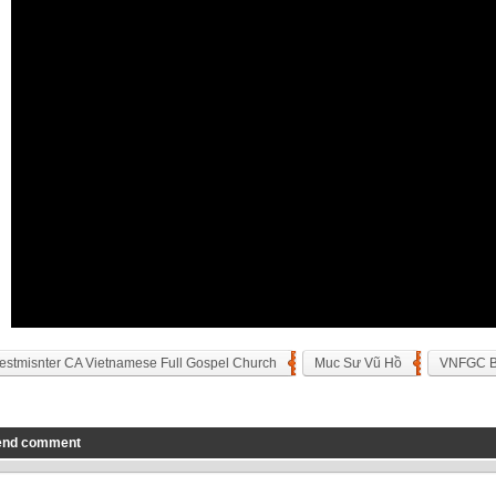
stmisnter CA Vietnamese Full Gospel Church
Muc Sư Vũ Hồ
VNFGC 
end comment