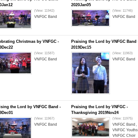
0Jan12
2020Jan05
(View: 11942)
(View: 11746)
VNFGC Band
VNFGC Band
ebrating Christmas by VNFGC -
Praising the Lord by VNFGC Band 
9Dec22
2019Dec15
(View: 11587)
(View: 11963)
VNFGC Band
VNFGC Band
ising the Lord by VNFGC Band -
Praising the Lord by VNFGC -
9Dec01
Thanksgiving 2019Nov24
(View: 11967)
(View: 11975)
VNFGC Band
VNFGC Band
,
VNFGC Youths
VNFGC Choir