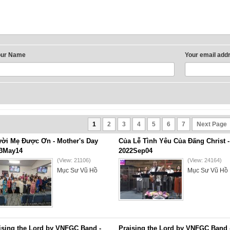
our Name
Your email add
1
2
3
4
5
6
7
Next Page
ời Mẹ Được Ơn - Mother's Day
Của Lễ Tình Yêu Của Đấng Christ -
3May14
2022Sep04
(View: 21106)
(View: 24164)
Mục Sư Vũ Hồ
Mục Sư Vũ Hồ
ising the Lord by VNFGC Band -
Praising the Lord by VNFGC Band 