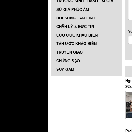
TRƯỜNG KINH THÁNH TẠI GIA
SỨ GIẢ PHÚC ÂM
ĐỜI SỐNG TÂM LINH
CHÂN LÝ & ĐỨC TIN
Y
CỰU ƯỚC KHẢO BIÊN
TÂN ƯỚC KHẢO BIÊN
TRUYỀN GIÁO
CHỨNG ĐẠO
SUY GẪM
Ngư
202
Pra