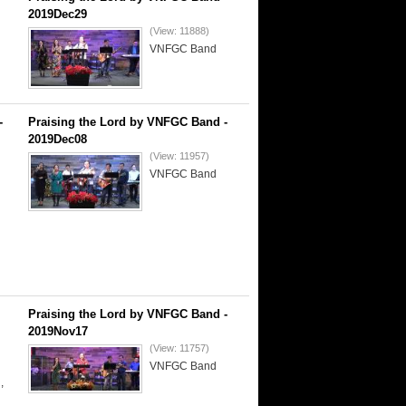
2019Dec29
(View: 11888)
VNFGC Band
-
Praising the Lord by VNFGC Band -
2019Dec08
(View: 11957)
VNFGC Band
Praising the Lord by VNFGC Band -
2019Nov17
(View: 11757)
VNFGC Band
,