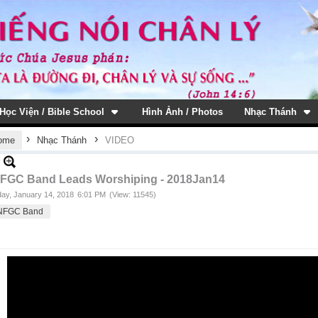
Học Viện / Bible School
Hình Ảnh / Photos
Nhạc Thánh
›
›
ome
Nhạc Thánh
VIDEO
FGC Band Leads Worshiping - 2018Jan14
ay, January 14, 2018
6:01 PM
(View: 11545)
NFGC Band