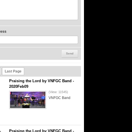
ress
Last Page
Praising the Lord by VNFGC Band -
2020Feb09
(View: 11545)
VNFGC Band
-
Praising the Lord by VNFGC Band -