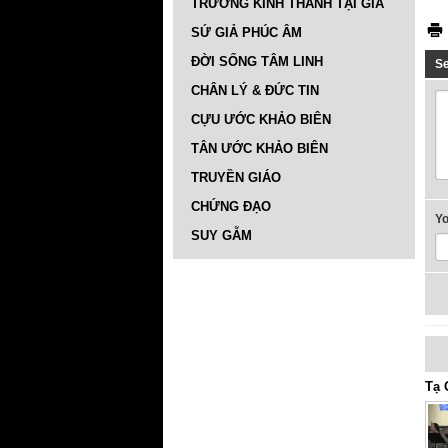
TRƯỜNG KINH THÁNH TẠI GIA
SỨ GIẢ PHÚC ÂM
ĐỜI SỐNG TÂM LINH
S
CHÂN LÝ & ĐỨC TIN
CỰU ƯỚC KHẢO BIÊN
TÂN ƯỚC KHẢO BIÊN
TRUYỀN GIÁO
CHỨNG ĐẠO
Y
SUY GẪM
Tạ 