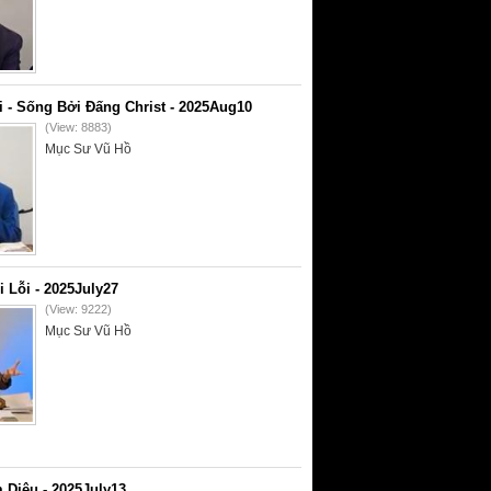
i - Sống Bởi Đấng Christ - 2025Aug10
(View: 8883)
Mục Sư Vũ Hồ
i Lỗi - 2025July27
(View: 9222)
Mục Sư Vũ Hồ
 Diệu - 2025July13