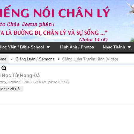
Học Viện / Bible School
Hình Ảnh / Photos
Nhạc Thánh
›
›
ome
Giảng Luận / Sermons
Giảng Luận Truyền Hình (Video)
i Học Từ Hang Đá
rday, October 9, 2010
12:00 AM
(View: 107738)
ục Sư Vũ Hồ