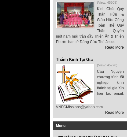
(View: 45609)
Kính Chúc Quý
Thân Hữu &
Giáo Hữu Cùng
Toàn Thể Quý
Thân Quyến
một năm mới tràn đầy Thiên Ân & Thiên
Phước ban từ Đấng Cứu Thế Jesus.
Read More
Thánh Kinh Tại Gia
(View: 45778)
Cầu Nguyện
chương trình tốt
nghiệp kinh
thánh tại gia Xin
liên lạc email:
VNFGMissions@yahoo.com
Read More
Menu