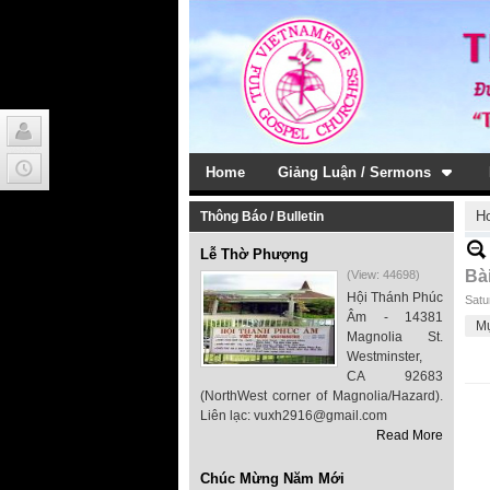
Home
Giảng Luận / Sermons
H
Thông Báo / Bulletin
Lễ Thờ Phượng
Bà
(View: 44698)
Hội Thánh Phúc
Satu
Âm - 14381
M
Magnolia St.
Westminster,
CA 92683
(NorthWest corner of Magnolia/Hazard).
Liên lạc: vuxh2916@gmail.com
Read More
Chúc Mừng Năm Mới