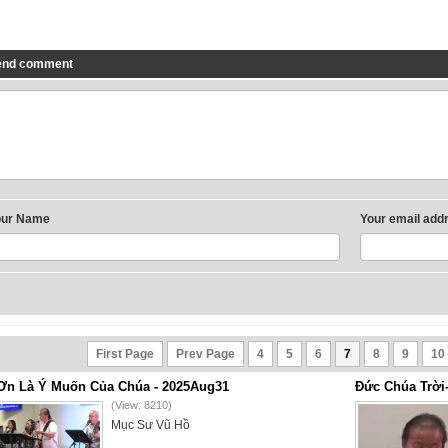
end comment
our Name
Your email add
First Page
Prev Page
4
5
6
7
8
9
10
Ơn Là Ý Muốn Của Chúa - 2025Aug31
Đức Chúa Trời
(View: 8210)
Mục Sư Vũ Hồ