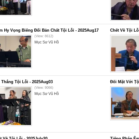
m Hy Vọng Biếng Đổi Bản Chất Tội Lỗi - 2025Aug17
Chết Về Tội Lỗ
(View: 8612)
Mục Sư Vũ Hồ
 Thắng Tội Lỗi - 2025Aug03
Đối Mặt Với Ṭộ
(View: 9066)
Mục Sư Vũ Hồ
t Về Tội Lỗi - 2025July20
Tiếng Phán Êm