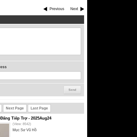
Previous
Next
ress
Next Page
Last Page
-Đấng Tiếp Trợ - 2025Aug24
(View: 8542)
Mục Sư Vũ Hồ