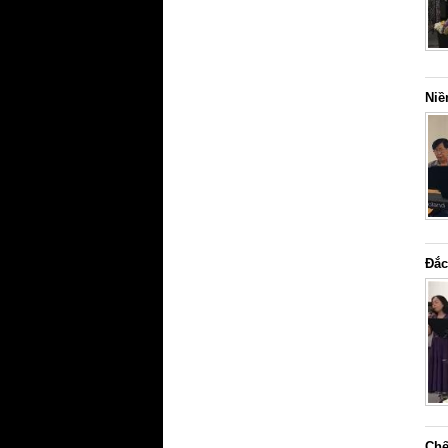
Niề
Đắc
Chế