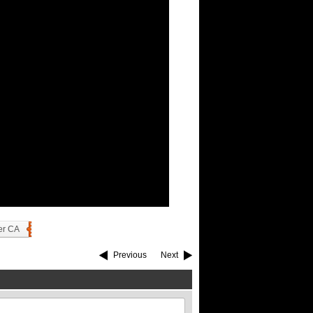
er CA
Previous
Next