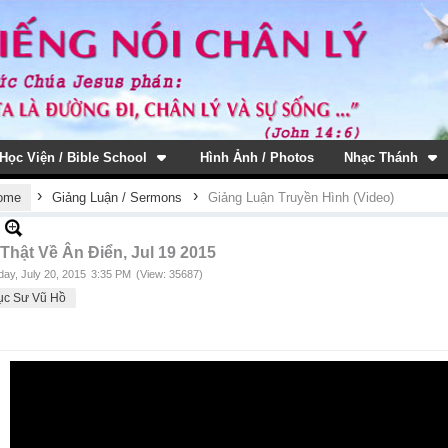
Học Viện / Bible School
Hình Ảnh / Photos
Nhạc Thánh
›
›
ome
Giảng Luận / Sermons
Giảng Luận Truyền Hình (Video)
 Thật Về Ân Điển, Jul 19 2015
ay, July 20, 2015
3:35 PM
(View: 35687)
ục Sư Vũ Hồ