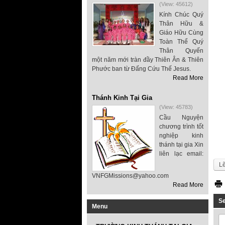
(View: 45612)
Kính Chúc Quý
Thân Hữu &
Giáo Hữu Cùng
Toàn Thể Quý
Thân Quyến
một năm mới tràn đầy Thiên Ân & Thiên
Phước ban từ Đấng Cứu Thế Jesus.
Read More
Thánh Kinh Tại Gia
(View: 45783)
Cầu Nguyện
chương trình tốt
nghiệp kinh
thánh tại gia Xin
liên lạc email:
Lẽ
VNFGMissions@yahoo.com
Read More
S
Menu