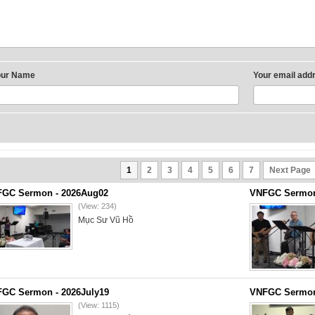
our Name
Your email add
1
2
3
4
5
6
7
Next Page
GC Sermon - 2026Aug02
VNFGC Sermon 
(View: 234)
Mục Sư Vũ Hồ
GC Sermon - 2026July19
VNFGC Sermon 
(View: 1115)