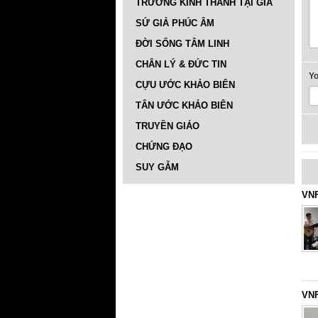
TRƯỜNG KINH THÁNH TẠI GIA
SỨ GIẢ PHÚC ÂM
ĐỜI SỐNG TÂM LINH
CHÂN LÝ & ĐỨC TIN
Y
CỰU ƯỚC KHẢO BIÊN
TÂN ƯỚC KHẢO BIÊN
TRUYỀN GIÁO
CHỨNG ĐẠO
SUY GẪM
VNF
VNF