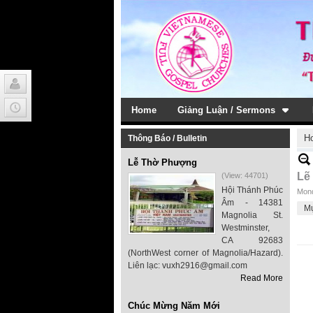
Home
Giảng Luận / Sermons
H
Thông Báo / Bulletin
Lễ Thờ Phượng
Lẽ
(View: 44701)
Hội Thánh Phúc
Mond
Âm - 14381
M
Magnolia St.
Westminster,
CA 92683
(NorthWest corner of Magnolia/Hazard).
Liên lạc: vuxh2916@gmail.com
Read More
Chúc Mừng Năm Mới