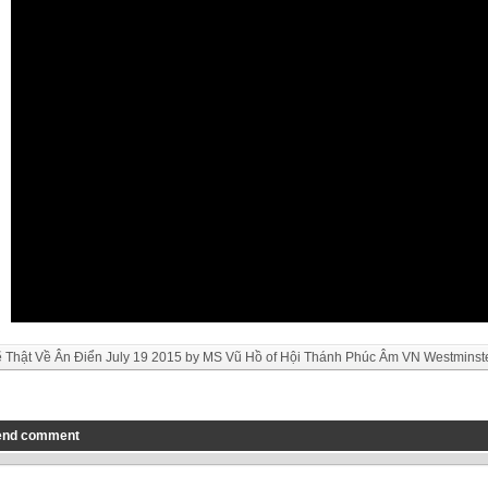
 Thật Về Ân Điển July 19 2015 by MS Vũ Hồ of Hội Thánh Phúc Âm VN Westminst
end comment