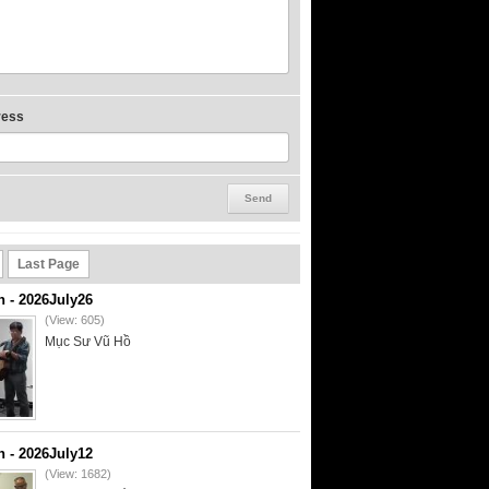
ress
Last Page
- 2026July26
(View: 605)
Mục Sư Vũ Hồ
- 2026July12
(View: 1682)