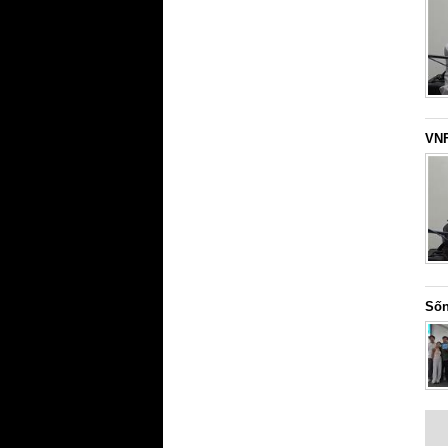
VNF
Sốn