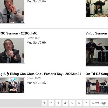
Mục Sư Vũ Hồ
GC Sermon - 2026July05
Vnfgc Sermon 
(View: 1634)
Mục Sư Vũ Hồ
g Biệt Riêng Cho Chúa Cha - Father's Day - 2026Jun21
Ơn Tứ Để Sống
(View: 1955)
Mục Sư Vũ Hồ
1
2
3
4
5
6
7
Next Page