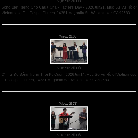
Mục Sư Vũ Hồ
Sống Biệt Riêng Cho Chúa Cha - Father's Day - 2026Jun21, Mục Sư Vũ Hồ of
Vietnamese Full Gospel Church, 14381 Magnolia St., Westminster, CA 92683
Read More
Ơn Tứ Để Sống Trong Thời Kỳ Cuối - 2026Jun14
(View: 2163)
Mục Sư Vũ Hồ
Ơn Tứ Để Sống Trong Thời Kỳ Cuối - 2026Jun14, Mục Sư Vũ Hồ of Vietnamese
Full Gospel Church, 14381 Magnolia St., Westminster, CA 92683
Read More
Mục Đích của Các Ân Tứ - 2026Jun07
(View: 2371)
Mục Sư Vũ Hồ