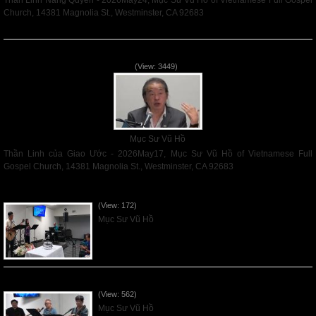
Thần Linh Năng Quyền - 2026May24, Mục Sư Vũ Hồ of Vietnamese Full Gospel
Church, 14381 Magnolia St., Westminster, CA 92683
Read More
Thần Linh của Giao Ước - 2026May17
(View: 3449)
Mục Sư Vũ Hồ
Thần Linh của Giao Ước - 2026May17, Mục Sư Vũ Hồ of Vietnamese Full
Gospel Church, 14381 Magnolia St., Westminster, CA 92683
Read More
VNFGC Sermon - 2026Aug02
(View: 172)
Mục Sư Vũ Hồ
VNFGC Sermon - 2026July26
(View: 562)
Mục Sư Vũ Hồ