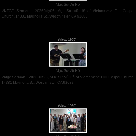
Mục Sư Vũ Hồ
VNFGC Sermon - 2026July05, Mục Sư Vũ Hồ of Vietnamese Full Gospel
Church, 14381 Magnolia St., Westminster, CA 92683
Read More
Vnfgc Sermon - 2026Jun28
(View: 1935)
Mục Sư Vũ Hồ
Vnfgc Sermon - 2026Jun28, Mục Sư Vũ Hồ of Vietnamese Full Gospel Church,
14381 Magnolia St., Westminster, CA 92683
Read More
Sống Biệt Riêng Cho Chúa Cha - Father's Day - 2026Jun21
(View: 1939)