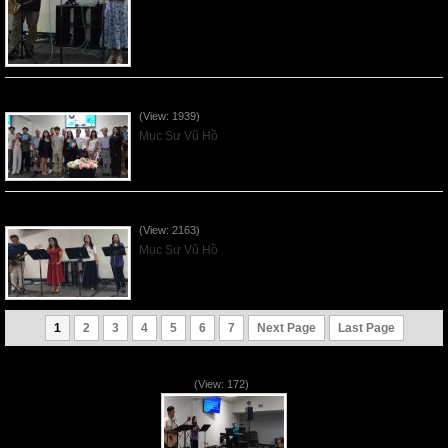
Sống Biệt Riêng Cho Chúa Cha - Father's Day - 2026Jun21
(View: 1939)
Mục Sư Vũ Hồ
Ơn Tứ Để Sống Trong Thời Kỳ Cuối - 2026Jun14
(View: 2163)
Mục Sư Vũ Hồ
1
2
3
4
5
6
7
Next Page
Last Page
VNFGC Sermon - 2026Aug02
(View: 172)