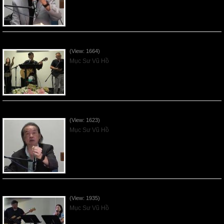
VNFGC Sermon - 2026July12
(View: 1664)
Mục Sư Vũ Hồ
VNFGC Sermon - 2026July05
(View: 1623)
Mục Sư Vũ Hồ
Vnfgc Sermon - 2026Jun28
(View: 1935)
Mục Sư Vũ Hồ