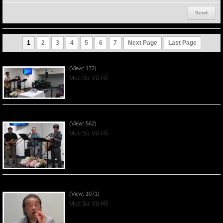
1
2
3
4
5
6
7
Next Page
Last Page
VNFGC Sermon - 2026Aug02
(View: 172)
Mục Sư Vũ Hồ
VNFGC Sermon - 2026July26
(View: 562)
Mục Sư Vũ Hồ
VNFGC Sermon - 2026July19
(View: 1071)
Mục Sư Vũ Hồ