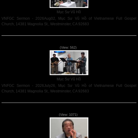
Mục Sư Vũ Hồ
VNFGC Sermon - 2026Aug02, Mục Sư Vũ Hồ of Vietnamese Full Gospel
Church, 14381 Magnolia St., Westminster, CA 92683
Read More
VNFGC Sermon - 2026July26
(View: 562)
Mục Sư Vũ Hồ
VNFGC Sermon - 2026July26, Mục Sư Vũ Hồ of Vietnamese Full Gospel
Church, 14381 Magnolia St., Westminster, CA 92683
Read More
VNFGC Sermon - 2026July19
(View: 1071)