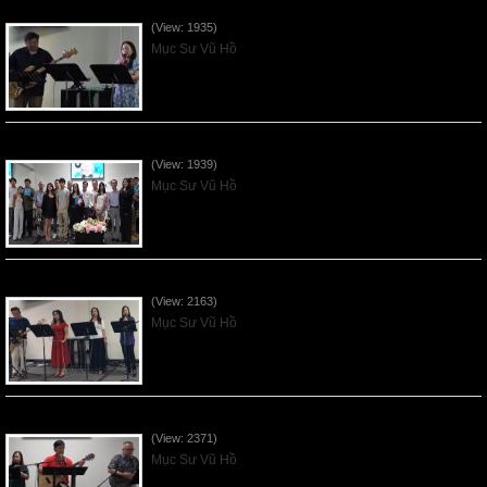
Vnfgc Sermon - 2026Jun28
(View: 1935)
Mục Sư Vũ Hồ
Sống Biệt Riêng Cho Chúa Cha - Father's Day - 2026Jun21
(View: 1939)
Mục Sư Vũ Hồ
Ơn Tứ Để Sống Trong Thời Kỳ Cuối - 2026Jun14
(View: 2163)
Mục Sư Vũ Hồ
Mục Đích của Các Ân Tứ - 2026Jun07
(View: 2371)
Mục Sư Vũ Hồ