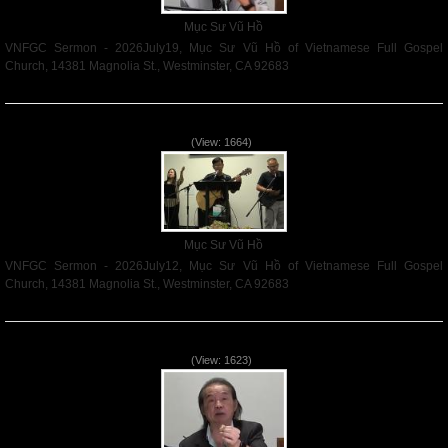
Mục Sư Vũ Hồ
VNFGC Sermon - 2026July19, Mục Sư Vũ Hồ of Vietnamese Full Gospel
Church, 14381 Magnolia St., Westminster, CA 92683
Read More
VNFGC Sermon - 2026July12
(View: 1664)
Mục Sư Vũ Hồ
VNFGC Sermon - 2026July12, Mục Sư Vũ Hồ of Vietnamese Full Gospel
Church, 14381 Magnolia St., Westminster, CA 92683
Read More
VNFGC Sermon - 2026July05
(View: 1623)