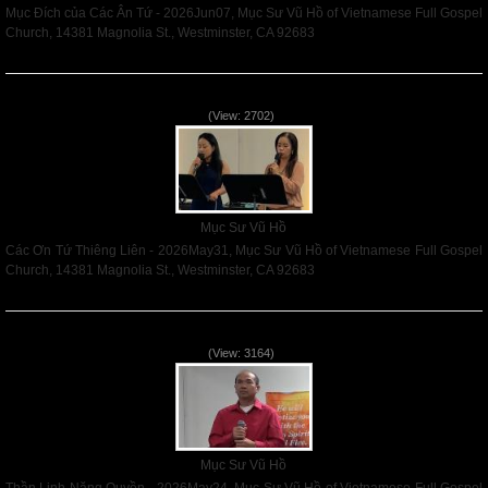
Mục Đích của Các Ân Tứ - 2026Jun07, Mục Sư Vũ Hồ of Vietnamese Full Gospel
Church, 14381 Magnolia St., Westminster, CA 92683
Read More
Các Ơn Tứ Thiêng Liên - 2026May31
(View: 2702)
Mục Sư Vũ Hồ
Các Ơn Tứ Thiêng Liên - 2026May31, Mục Sư Vũ Hồ of Vietnamese Full Gospel
Church, 14381 Magnolia St., Westminster, CA 92683
Read More
Thần Linh Năng Quyền - 2026May24
(View: 3164)
Mục Sư Vũ Hồ