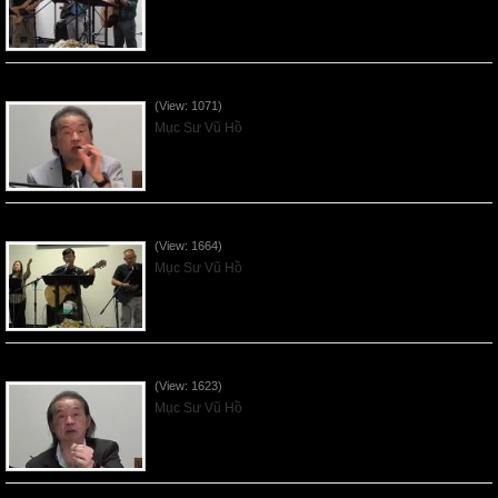
VNFGC Sermon - 2026July19
(View: 1071)
Mục Sư Vũ Hồ
VNFGC Sermon - 2026July12
(View: 1664)
Mục Sư Vũ Hồ
VNFGC Sermon - 2026July05
(View: 1623)
Mục Sư Vũ Hồ