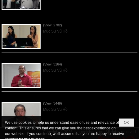
Các Ơn Tứ Thiêng Liên - 2026May31
(View: 2702)
Mục Sư Vũ Hồ
Thần Linh Năng Quyền - 2026May24
(View: 3164)
Mục Sư Vũ Hồ
Thần Linh của Giao Ước - 2026May17
(View: 3449)
Mục Sư Vũ Hồ
We use cookies to help us understand ease of use and relevance of
OK
content. This ensures that we can give you the best experience on
Copyright © 2026
tiengnoichanly.org
All rights reserved
our website. If you continue, we'll assume that you are happy to receive