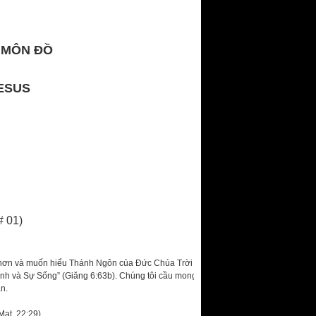
 MÔN ĐỒ
ESUS
 01)
g hơn và muốn hiểu Thánh Ngôn của Đức Chúa Trời sâu
nh và Sự Sống” (Giăng 6:63b). Chúng tôi cầu mong khi
n.
Mat. 22:29)