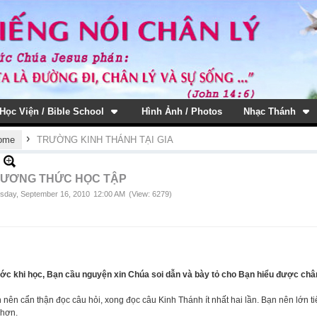
Học Viện / Bible School
Hình Ảnh / Photos
Nhạc Thánh
›
ome
TRƯỜNG KINH THÁNH TẠI GIA
ƯƠNG THỨC HỌC TẬP
sday, September 16, 2010
12:00 AM
(View: 6279)
ớc khi học, Bạn cầu nguyện xin Chúa soi dẫn và bày tỏ cho Bạn hiểu được chân
 nên cẩn thận đọc câu hỏi, xong đọc câu Kinh Thánh ít nhất hai lần. Bạn nên lớn 
hơn.