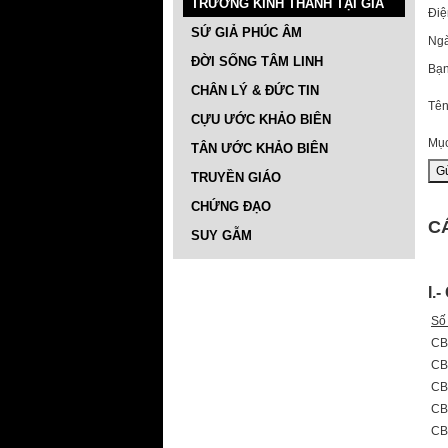
TRƯỜNG KINH THÁNH TẠI GIA
Điệ
SỨ GIẢ PHÚC ÂM
Ngà
ĐỜI SỐNG TÂM LINH
Bạn
CHÂN LÝ & ĐỨC TIN
Tên
CỰU ƯỚC KHẢO BIÊN
Mục
TÂN ƯỚC KHẢO BIÊN
TRUYỀN GIÁO
CHỨNG ĐẠO
C
SUY GẪM
I.
Số
CB
CB
CB
CB
CB