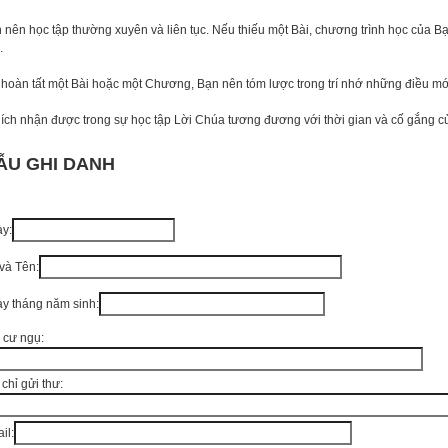
 nên học tập thường xuyên và liên tục. Nếu thiếu một Bài, chương trình học của Bạ
.
 hoàn tất một Bài hoặc một Chương, Bạn nên tóm lược trong trí nhớ những điều m
 ích nhận được trong sự học tập Lời Chúa tương đương với thời gian và cố gắng c
ẪU GHI DANH
y:
và Tên:
y tháng năm sinh:
 cư ngụ:
 chỉ gửi thư:
il: