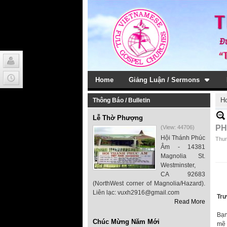
Home
Giảng Luận / Sermons
H
Thông Báo / Bulletin
Lễ Thờ Phượng
PH
(View: 44706)
Hội Thánh Phúc
Thur
Âm - 14381
Magnolia St.
Westminster,
CA 92683
(NorthWest corner of Magnolia/Hazard).
Liên lạc: vuxh2916@gmail.com
Trư
Read More
Bạn
Chúc Mừng Năm Mới
mẽ 