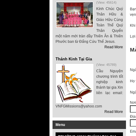
(View: 45614)
Kính Chúc Quý
Bạn
Thân Hữu &
vẹn
Giáo Hữu Cùng
Toàn Thể Quý
Khi
Thân Quyến
một năm mới tràn đầy Thiên Ân & Thiên
Lợi
Phước ban từ Đấng Cứu Thế Jesus.
Read More
M
Thánh Kinh Tại Gia
(View: 45789)
Ngà
Cầu Nguyện
chương trình tốt
Họ 
nghiệp kinh
thánh tại gia Xin
Ngà
liên lạc email:
Nơi
VNFGMissions@yahoo.com
Read More
Địa
Menu
Ema