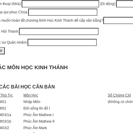
n thoại (Nhà):
(Di động):
y qui phục Chúa:
 muốn hoàn tất chương trình Học Kinh Thánh để cấp văn bằng?
 Hội Thánh:
 sư Quản nhiệm:
ÁC MÔN HỌC KINH THÁNH
- CÁC BÀI HỌC CĂN BẢN
 Thứ Tự:
Môn Học
Số Chứng Chỉ
#01
Nhập Môn
(Không có chứn
#02
Đời sống tín đồ I
#03/1a
Phúc Âm Mathew I
#03/1b
Phúc Âm Mathew II
#03/2
Phúc Âm Mark