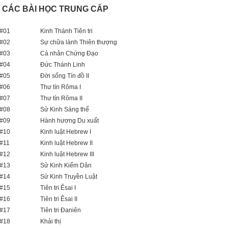
I.- CÁC BÀI HỌC TRUNG CẤP
#01
Kinh Thánh Tiên tri
#02
Sự chữa lành Thiên thượng
#03
Cá nhân Chứng Đạo
#04
Đức Thánh Linh
#05
Đời sống Tín đồ II
#06
Thư tín Rôma I
#07
Thư tín Rôma II
#08
Sử Kinh Sáng thế
#09
Hành hương Du xuất
#10
Kinh luật Hebrew I
#11
Kinh luật Hebrew II
#12
Kinh luật Hebrew III
#13
Sử Kinh Kiểm Dân
#14
Sử Kinh Truyền Luật
#15
Tiên tri Êsai I
#16
Tiên tri Êsai II
#17
Tiên tri Đaniên
#18
Khải thị