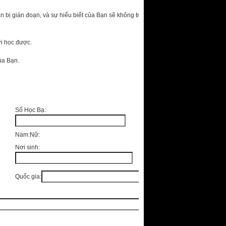
n bị gián đoạn, và sự hiểu biết của Bạn sẽ không trọn
ới học được.
ủa Bạn.
Số Học Bạ:
Nam:
Nữ:
Nơi sinh:
Quốc gia: