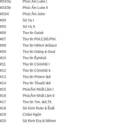
#03/3a
Phúc Âm Luke I
#03/3b
Phúc Âm Luke II
#03/4
Phúc Âm John
#04
Sứ Vụ I
#05
Sứ Vụ II
#06
Thư tín Galati
#07
Thư tín Phil,Côlô,Phil.
#08
Thư tín Hêbrơ &Giacơ
#09
Thư tín Giăng & Giuđ
#10
Thư tín Êphêsô
#11
Thư tín Côrinhtô I
#12
Thư tín Côrinhtô II
#13
Thư tín Phierơ I&II
#14
Thư tín Têsalô I&II
#15
PhúcÂm Nhất Lãm I
#16
PhúcÂm Nhất Lãm II
#17
Thư tín Tim. I&II,Tít
#18
Sử Kinh Rutơ & Êxtê
#19
Châm Ngôn
#20
Sử Kinh Era & Nêhmi