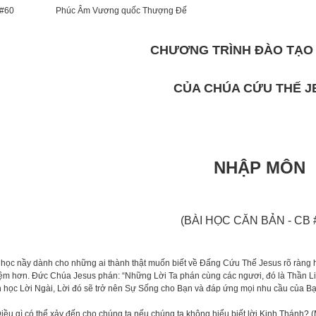
#60
Phúc Âm Vương quốc Thượng Đế
CHƯƠNG TRÌNH ĐÀO TẠO
CỦA CHÚA CỨU THẾ J
NHẬP MÔN
(BÀI HỌC CĂN BẢN - CB #
 học nầy dành cho những ai thành thật muốn biết về Đấng Cứu Thế Jesus rõ ràn
ệm hơn. Đức Chúa Jesus phán: “Những Lời Ta phán cùng các ngươi, đó là Thần Li
 học Lời Ngài, Lời đó sẽ trở nên Sự Sống cho Bạn và đáp ứng mọi nhu cầu của Bạ
Điều gì có thể xảy đến cho chúng ta nếu chúng ta không hiểu biết lời Kinh Thánh? (