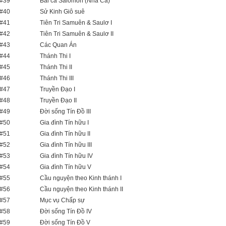
#39
Bài ca Salomon (Nhã Ca)
#40
Sử Kinh Giô suê
#41
Tiên Tri Samuên & Saulơ I
#42
Tiên Tri Samuên & Saulơ II
#43
Các Quan Án
#44
Thánh Thi I
#45
Thánh Thi II
#46
Thánh Thi III
#47
Truyền Đạo I
#48
Truyền Đạo II
#49
Đời sống Tín Đồ III
#50
Gia đình Tín hữu I
#51
Gia đình Tín hữu II
#52
Gia đình Tín hữu III
#53
Gia đình Tín hữu IV
#54
Gia đình Tín hữu V
#55
Cầu nguyện theo Kinh thánh I
#56
Cầu nguyện theo Kinh thánh II
#57
Mục vụ Chấp sự
#58
Đời sống Tín Đồ IV
#59
Đời sống Tín Đồ V