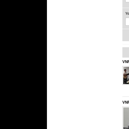
Y
VNF
VNF