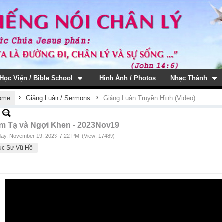
Học Viện / Bible School
Hình Ảnh / Photos
Nhạc Thánh
›
›
ome
Giảng Luận / Sermons
Giảng Luận Truyền Hình (Video)
m Tạ và Ngợi Khen - 2023Nov19
ay, November 19, 2023
7:22 PM
(View: 17489)
ục Sư Vũ Hồ