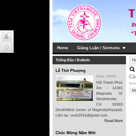
Home
Giảng Luận / Sermons
H
Thông Báo / Bulletin
Lễ Thờ Phượng
Cả
(View: 44695)
Hội Thánh Phúc
Sund
Âm - 14381
M
Magnolia St.
Westminster,
CA 92683
(NorthWest corner of Magnolia/Hazard).
Liên lạc: vuxh2916@gmail.com
Read More
Chúc Mừng Năm Mới