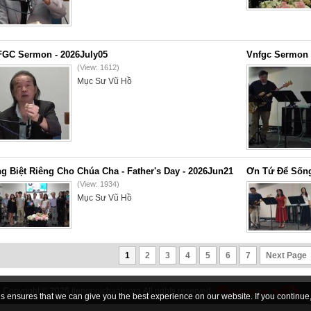
GC Sermon - 2026July05
Vnfgc Sermon 
(View: 1612)
Mục Sư Vũ Hồ
g Biệt Riêng Cho Chúa Cha - Father's Day - 2026Jun21
Ơn Tứ Để Sống
(View: 1934)
Mục Sư Vũ Hồ
1
2
3
4
5
6
7
Next Page
Copyright © 2026
tiengnoichanly.org
All rights reserved
 ensures that we can give you the best experience on our website. If you continue, 