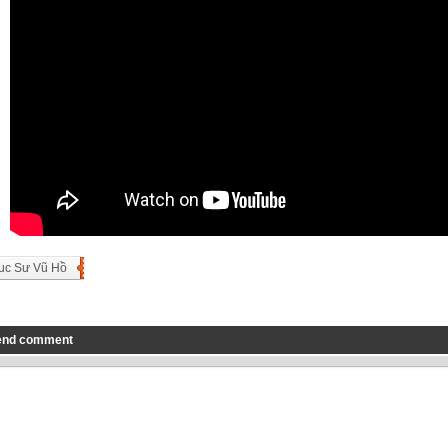
uc Sư Vũ Hồ
end comment