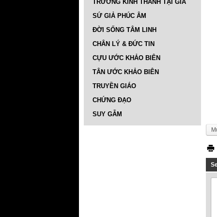
TRƯỜNG KINH THÁNH TẠI GIA
SỨ GIẢ PHÚC ÂM
ĐỜI SỐNG TÂM LINH
CHÂN LÝ & ĐỨC TIN
CỰU ƯỚC KHẢO BIÊN
TÂN ƯỚC KHẢO BIÊN
TRUYỀN GIÁO
CHỨNG ĐẠO
SUY GẪM
M
S