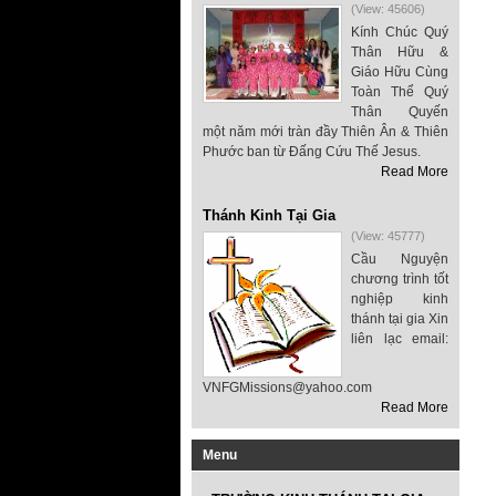
(View: 45606)
Kính Chúc Quý
Thân Hữu &
Giáo Hữu Cùng
Toàn Thể Quý
Thân Quyến
một năm mới tràn đầy Thiên Ân & Thiên
Phước ban từ Đấng Cứu Thế Jesus.
Read More
Thánh Kinh Tại Gia
(View: 45777)
Cầu Nguyện
chương trình tốt
nghiệp kinh
thánh tại gia Xin
liên lạc email:
VNFGMissions@yahoo.com
Read More
Menu