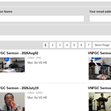
our Name
Your email add
1
2
3
4
5
6
7
Next Page
GC Sermon - 2026Aug02
VNFGC Sermon 
(View: 144)
Mục Sư Vũ Hồ
GC Sermon - 2026July19
VNFGC Sermon 
(View: 1056)
Mục Sư Vũ Hồ