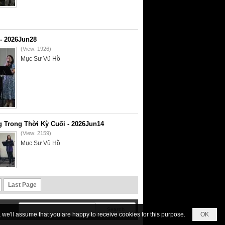
- 2026Jun28
(View: 1926)
Mục Sư Vũ Hồ
 Trong Thời Kỳ Cuối - 2026Jun14
(View: 2159)
Mục Sư Vũ Hồ
Last Page
we'll assume that you are happy to receive cookies for this purpose.
OK