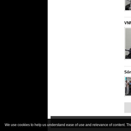
VNF
Sốn
We use cookies to help us understand ease of use and relevance of content. This