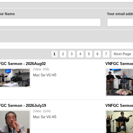
our Name
Your email add
1
2
3
4
5
6
7
Next Page
GC Sermon - 2026Aug02
VNFGC Sermon 
(View: 209)
Mục Sư Vũ Hồ
GC Sermon - 2026July19
VNFGC Sermon 
(View: 1104)
Mục Sư Vũ Hồ