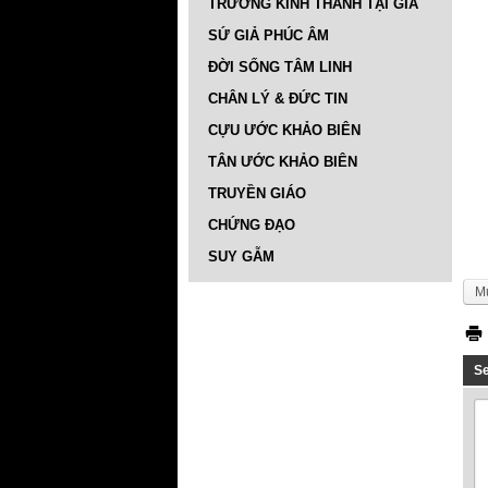
TRƯỜNG KINH THÁNH TẠI GIA
SỨ GIẢ PHÚC ÂM
ĐỜI SỐNG TÂM LINH
CHÂN LÝ & ĐỨC TIN
CỰU ƯỚC KHẢO BIÊN
TÂN ƯỚC KHẢO BIÊN
TRUYỀN GIÁO
CHỨNG ĐẠO
SUY GẪM
M
S