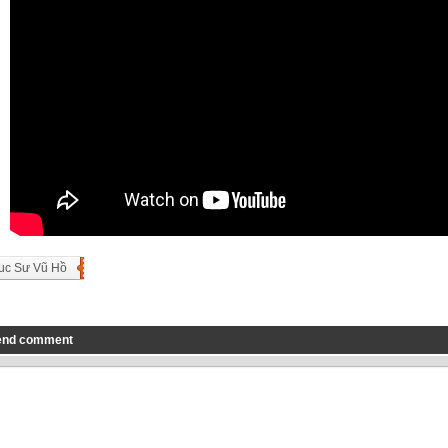
uc Sư Vũ Hồ
end comment