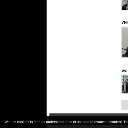
VNF
Sốn
We use cookies to help us understand ease of use and relevance of content. This