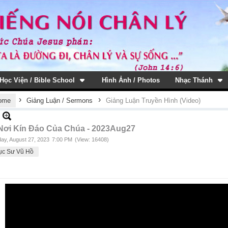
Học Viện / Bible School
Hình Ảnh / Photos
Nhạc Thánh
›
›
ome
Giảng Luận / Sermons
Giảng Luận Truyền Hình (Video)
Nơi Kín Đáo Của Chúa - 2023Aug27
ay, August 27, 2023
7:00 PM
(View: 16408)
ục Sư Vũ Hồ