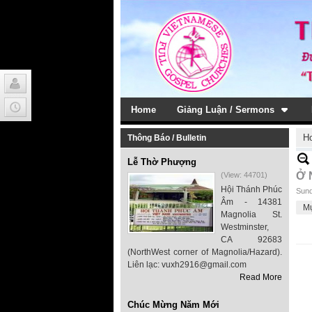
Home
Giảng Luận / Sermons
H
Thông Báo / Bulletin
Lễ Thờ Phượng
Ở 
(View: 44701)
Hội Thánh Phúc
Sund
Âm - 14381
M
Magnolia St.
Westminster,
CA 92683
(NorthWest corner of Magnolia/Hazard).
Liên lạc: vuxh2916@gmail.com
Read More
Chúc Mừng Năm Mới