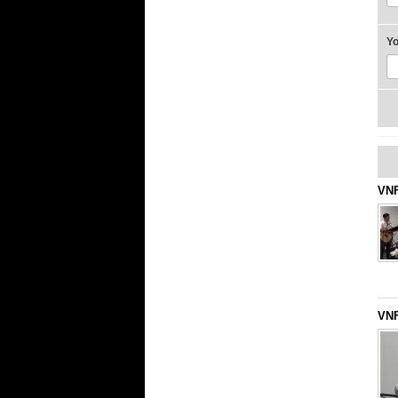
Y
VNF
VNF