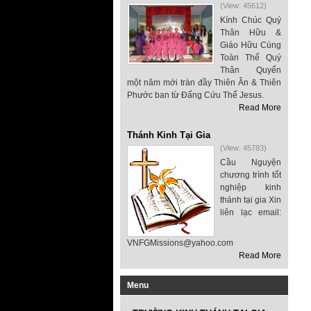
(View: 45612)
Kính Chúc Quý
Thân Hữu &
Giáo Hữu Cùng
Toàn Thể Quý
Thân Quyến
một năm mới tràn đầy Thiên Ân & Thiên
Phước ban từ Đấng Cứu Thế Jesus.
Read More
Thánh Kinh Tại Gia
(View: 45783)
Cầu Nguyện
chương trình tốt
nghiệp kinh
thánh tại gia Xin
liên lạc email:
VNFGMissions@yahoo.com
Read More
Menu