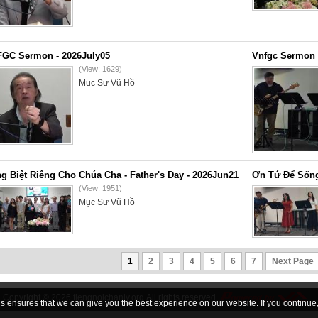
GC Sermon - 2026July05
Vnfgc Sermon 
(View: 1629)
Mục Sư Vũ Hồ
g Biệt Riêng Cho Chúa Cha - Father's Day - 2026Jun21
Ơn Tứ Để Sống
(View: 1951)
Mục Sư Vũ Hồ
1
2
3
4
5
6
7
Next Page
Copyright © 2026
tiengnoichanly.org
All rights reserved
 ensures that we can give you the best experience on our website. If you continue, 