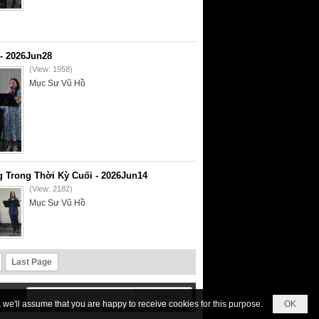
- 2026Jun28
(View: 1958)
Mục Sư Vũ Hồ
 Trong Thời Kỳ Cuối - 2026Jun14
(View: 2182)
Mục Sư Vũ Hồ
Last Page
we'll assume that you are happy to receive cookies for this purpose.
OK