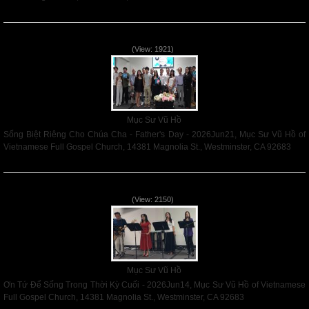
Read More
Sống Biệt Riêng Cho Chúa Cha - Father's Day - 2026Jun21
(View: 1921)
Mục Sư Vũ Hồ
Sống Biệt Riêng Cho Chúa Cha - Father's Day - 2026Jun21, Mục Sư Vũ Hồ of
Vietnamese Full Gospel Church, 14381 Magnolia St., Westminster, CA 92683
Read More
Ơn Tứ Để Sống Trong Thời Kỳ Cuối - 2026Jun14
(View: 2150)
Mục Sư Vũ Hồ
Ơn Tứ Để Sống Trong Thời Kỳ Cuối - 2026Jun14, Mục Sư Vũ Hồ of Vietnamese
Full Gospel Church, 14381 Magnolia St., Westminster, CA 92683