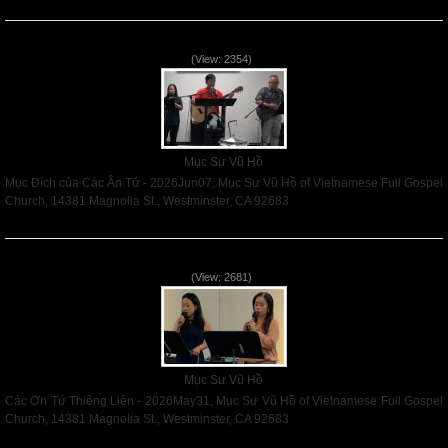
Read More
Mục Đích của Các Ân Tứ - 2026Jun07
(View: 2354)
Mục Sư Vũ Hồ
Mục Đích của Các Ân Tứ - 2026Jun07, Mục Sư Vũ Hồ of Vietnamese Full Gospel
Church, 14381 Magnolia St., Westminster, CA 92683
Read More
Các Ơn Tứ Thiêng Liên - 2026May31
(View: 2681)
Mục Sư Vũ Hồ
Các Ơn Tứ Thiêng Liên - 2026May31, Mục Sư Vũ Hồ of Vietnamese Full Gospel
Church, 14381 Magnolia St., Westminster, CA 92683
Read More