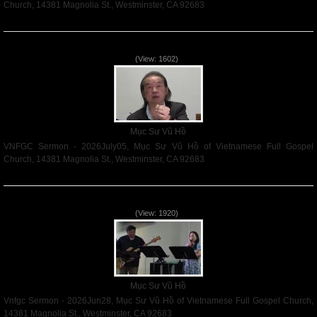
Church, 14381 Magnolia St., Westminster, CA 92683
Read More
VNFGC Sermon - 2026July05
(View: 1602)
Mục Sư Vũ Hồ
VNFGC Sermon - 2026July05, Mục Sư Vũ Hồ of Vietnamese Full Gospel
Church, 14381 Magnolia St., Westminster, CA 92683
Read More
Vnfgc Sermon - 2026Jun28
(View: 1920)
Mục Sư Vũ Hồ
Vnfgc Sermon - 2026Jun28, Mục Sư Vũ Hồ of Vietnamese Full Gospel Church,
14381 Magnolia St., Westminster, CA 92683