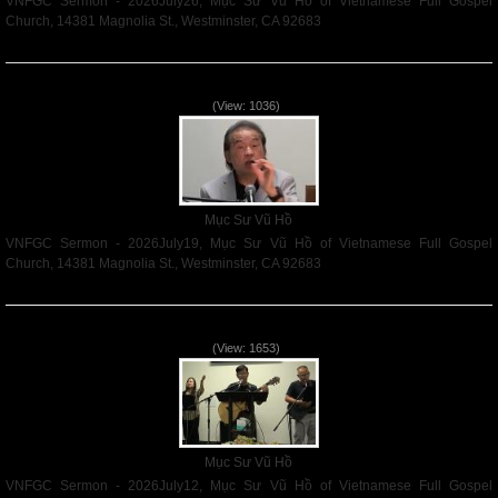
VNFGC Sermon - 2026July26, Mục Sư Vũ Hồ of Vietnamese Full Gospel
Church, 14381 Magnolia St., Westminster, CA 92683
Read More
VNFGC Sermon - 2026July19
(View: 1036)
Mục Sư Vũ Hồ
VNFGC Sermon - 2026July19, Mục Sư Vũ Hồ of Vietnamese Full Gospel
Church, 14381 Magnolia St., Westminster, CA 92683
Read More
VNFGC Sermon - 2026July12
(View: 1653)
Mục Sư Vũ Hồ
VNFGC Sermon - 2026July12, Mục Sư Vũ Hồ of Vietnamese Full Gospel