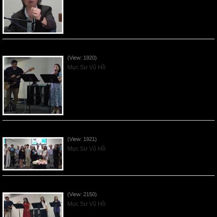
Vnfgc Sermon - 2026Jun28
(View: 1920)
Mục Sư Vũ Hồ
Sống Biệt Riêng Cho Chúa Cha - Father's Day - 2026Jun21
(View: 1921)
Mục Sư Vũ Hồ
Ơn Tứ Để Sống Trong Thời Kỳ Cuối - 2026Jun14
(View: 2150)
Mục Sư Vũ Hồ