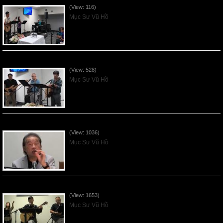
(View: 116)
Mục Sư Vũ Hồ
VNFGC Sermon - 2026July26
(View: 528)
Mục Sư Vũ Hồ
VNFGC Sermon - 2026July19
(View: 1036)
Mục Sư Vũ Hồ
VNFGC Sermon - 2026July12
(View: 1653)
Mục Sư Vũ Hồ