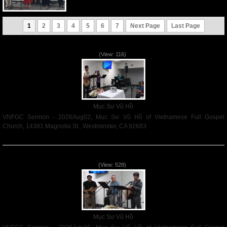
1
2
3
4
5
6
7
Next Page
Last Page
VNFGC Sermon - 2026Aug02
(View: 116)
Mục Sư Vũ Hồ
VNFGC Sermon - 2026Aug02, Mục Sư Vũ Hồ of Vietnamese Full Gospel
Church, 14381 Magnolia St., Westminster, CA 92683
Read More
VNFGC Sermon - 2026July26
(View: 528)
Mục Sư Vũ Hồ