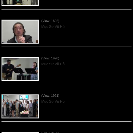
VNFGC Sermon - 2026July05
(View: 1602)
Mục Sư Vũ Hồ
Vnfgc Sermon - 2026Jun28
(View: 1920)
Mục Sư Vũ Hồ
Sống Biệt Riêng Cho Chúa Cha - Father's Day - 2026Jun21
(View: 1921)
Mục Sư Vũ Hồ
Ơn Tứ Để Sống Trong Thời Kỳ Cuối - 2026Jun14