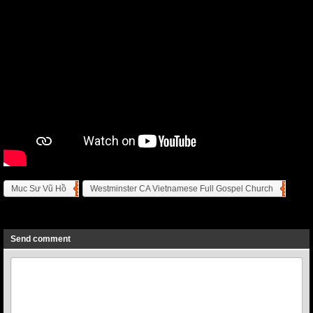
Muc Sư Vũ Hồ
Westminster CA Vietnamese Full Gospel Church
Previous
Next
Send comment