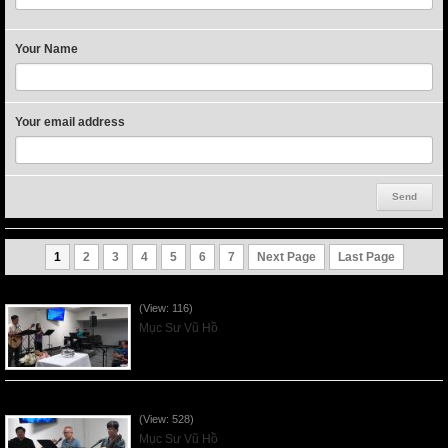
Your Name
Your email address
1
2
3
4
5
6
7
Next Page
Last Page
VNFGC Sermon - 2026Aug02
(View: 116)
Mục Sư Vũ Hồ
VNFGC Sermon - 2026July26
(View: 528)
Mục Sư Vũ Hồ