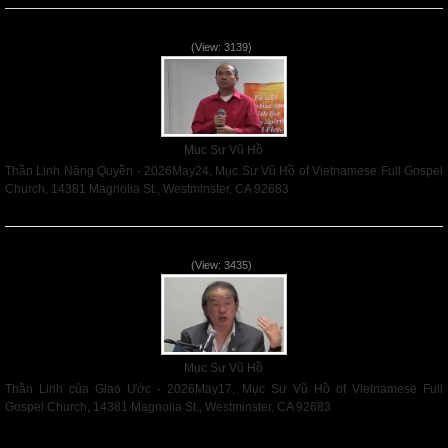
Thần Linh Năng Quyền - 2026May24
(View: 3139)
Mục Sư Vũ Hồ
Thần Linh Năng Quyền - 2026May24, Mục Sư Vũ Hồ of Vietnamese Full Gospel
Church, 14381 Magnolia St., Westminster, CA 92683
Read More
Thần Linh của Giao Ước - 2026May17
(View: 3435)
Mục Sư Vũ Hồ
Thần Linh của Giao Ước - 2026May17, Mục Sư Vũ Hồ of Vietnamese Full
Gospel Church, 14381 Magnolia St., Westminster, CA 92683
Read More
VNFGC Sermon - 2026Aug02