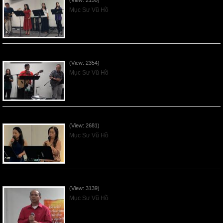
(View: 2150)
Mục Sư Vũ Hồ
Mục Đích của Các Ân Tứ - 2026Jun07
(View: 2354)
Mục Sư Vũ Hồ
Các Ơn Tứ Thiêng Liên - 2026May31
(View: 2681)
Mục Sư Vũ Hồ
Thần Linh Năng Quyền - 2026May24
(View: 3139)
Mục Sư Vũ Hồ