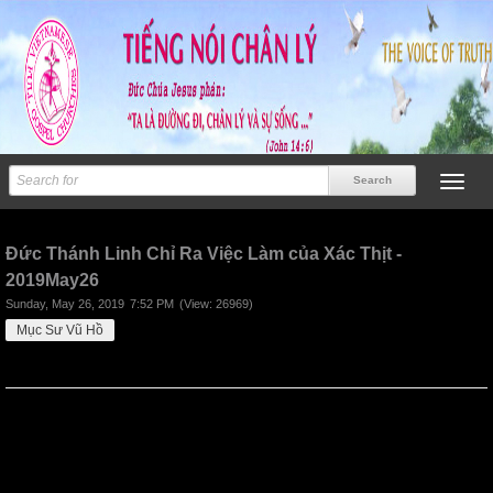
Previous
Next
Đức Thánh Linh Chỉ Ra Việc Làm của Xác Thịt -
2019May26
Sunday, May 26, 2019
7:52 PM
(View: 26969)
Mục Sư Vũ Hồ