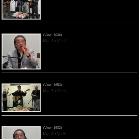
VNFGC Sermon - 2026July19
(View: 1036)
Mục Sư Vũ Hồ
VNFGC Sermon - 2026July12
(View: 1653)
Mục Sư Vũ Hồ
VNFGC Sermon - 2026July05
(View: 1602)
Mục Sư Vũ Hồ