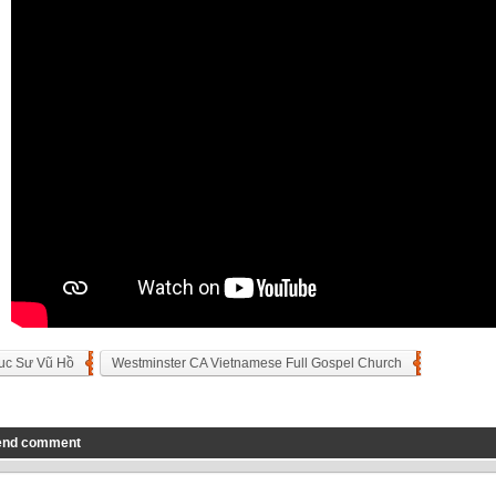
uc Sư Vũ Hồ
Westminster CA Vietnamese Full Gospel Church
end comment