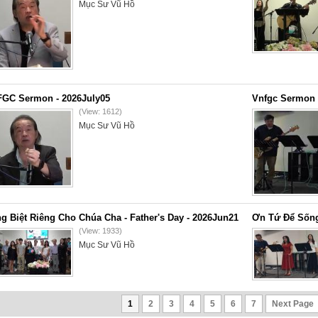
Mục Sư Vũ Hồ
GC Sermon - 2026July05
Vnfgc Sermon 
(View: 1612)
Mục Sư Vũ Hồ
g Biệt Riêng Cho Chúa Cha - Father's Day - 2026Jun21
Ơn Tứ Để Sống
(View: 1933)
Mục Sư Vũ Hồ
1
2
3
4
5
6
7
Next Page