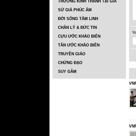
TRƯỜNG KINH THÁNH TẠI GIA
SỨ GIẢ PHÚC ÂM
ĐỜI SỐNG TÂM LINH
CHÂN LÝ & ĐỨC TIN
Y
CỰU ƯỚC KHẢO BIÊN
TÂN ƯỚC KHẢO BIÊN
TRUYỀN GIÁO
CHỨNG ĐẠO
SUY GẪM
VNF
VNF