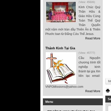
(View: 45606)
Kính Chúc Quý
Thân Hữu &
Giáo Hữu Cùng
Toàn Thể Quý
Thân Quyến
một năm mới tràn đầy Thiên Ân & Thiên
Phước ban từ Đấng Cứu Thế Jesus.
Read More
Thánh Kinh Tại Gia
(View: 45777)
Cầu Nguyện
chương trình tốt
nghiệp kinh
thánh tại gia Xin
liên lạc email:
M
VNFGMissions@yahoo.com
Read More
S
Menu