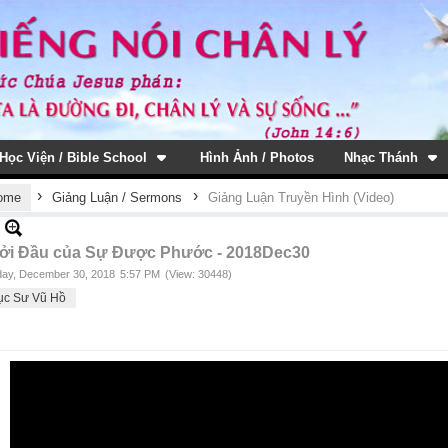
Học Viện / Bible School
Hình Ảnh / Photos
Nhạc Thánh
›
›
ome
Giảng Luận / Sermons
Giảng Luận Truyền Hình (Video)
ởi Đầu của Sự Được Phước - 2018Dec30
ay, December 30, 2018
5:57 PM
(View: 30448)
ục Sư Vũ Hồ