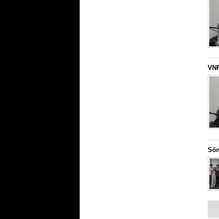
VNF
Sốn