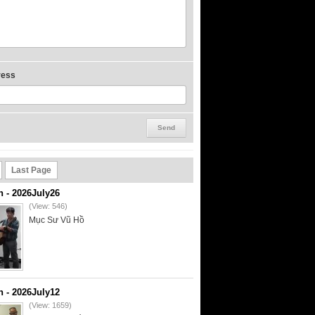
ress
Last Page
- 2026July26
(View: 546)
Mục Sư Vũ Hồ
- 2026July12
(View: 1659)