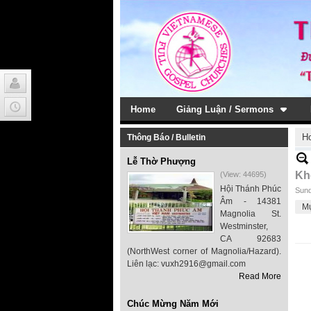
Home
Giảng Luận / Sermons
H
Thông Báo / Bulletin
Lễ Thờ Phượng
Kh
(View: 44695)
Hội Thánh Phúc
Sund
Âm - 14381
M
Magnolia St.
Westminster,
CA 92683
(NorthWest corner of Magnolia/Hazard).
Liên lạc: vuxh2916@gmail.com
Read More
Chúc Mừng Năm Mới