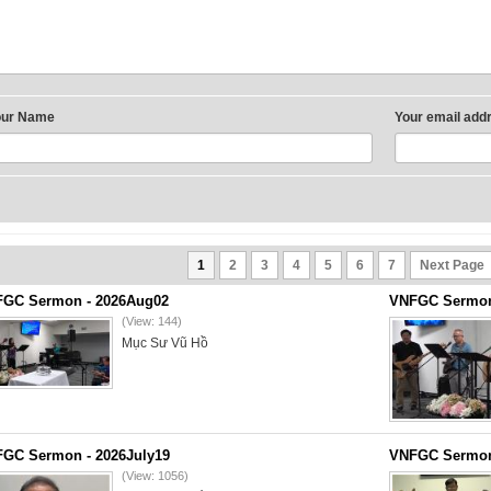
our Name
Your email add
1
2
3
4
5
6
7
Next Page
GC Sermon - 2026Aug02
VNFGC Sermon 
(View: 144)
Mục Sư Vũ Hồ
GC Sermon - 2026July19
VNFGC Sermon 
(View: 1056)