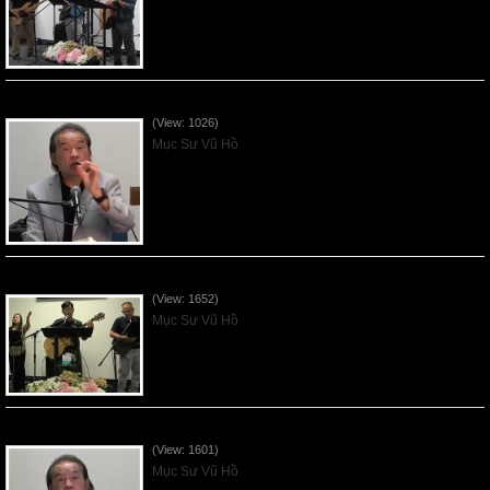
VNFGC Sermon - 2026July19
(View: 1026)
Mục Sư Vũ Hồ
VNFGC Sermon - 2026July12
(View: 1652)
Mục Sư Vũ Hồ
VNFGC Sermon - 2026July05
(View: 1601)
Mục Sư Vũ Hồ