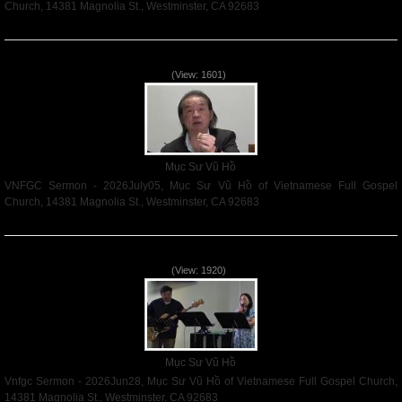
Church, 14381 Magnolia St., Westminster, CA 92683
Read More
VNFGC Sermon - 2026July05
(View: 1601)
Mục Sư Vũ Hồ
VNFGC Sermon - 2026July05, Mục Sư Vũ Hồ of Vietnamese Full Gospel
Church, 14381 Magnolia St., Westminster, CA 92683
Read More
Vnfgc Sermon - 2026Jun28
(View: 1920)
Mục Sư Vũ Hồ
Vnfgc Sermon - 2026Jun28, Mục Sư Vũ Hồ of Vietnamese Full Gospel Church,
14381 Magnolia St., Westminster, CA 92683