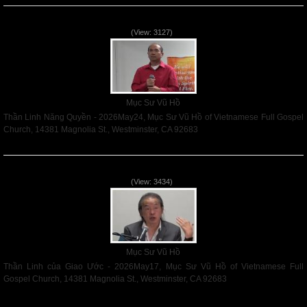
Thần Linh Năng Quyền - 2026May24
(View: 3127)
Mục Sư Vũ Hồ
Thần Linh Năng Quyền - 2026May24, Mục Sư Vũ Hồ of Vietnamese Full Gospel
Church, 14381 Magnolia St., Westminster, CA 92683
Read More
Thần Linh của Giao Ước - 2026May17
(View: 3434)
Mục Sư Vũ Hồ
Thần Linh của Giao Ước - 2026May17, Mục Sư Vũ Hồ of Vietnamese Full
Gospel Church, 14381 Magnolia St., Westminster, CA 92683
Read More
VNFGC Sermon - 2026Aug02