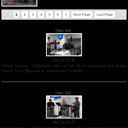
1
2
3
4
5
6
7
Next Page
Last Page
VNFGC Sermon - 2026Aug02
(View: 105)
Mục Sư Vũ Hồ
VNFGC Sermon - 2026Aug02, Mục Sư Vũ Hồ of Vietnamese Full Gospel
Church, 14381 Magnolia St., Westminster, CA 92683
Read More
VNFGC Sermon - 2026July26
(View: 520)
Mục Sư Vũ Hồ