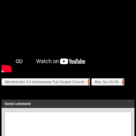
Westminster CA Vietnamese Full Gospel Church
Muc Sư Vũ Hồ
Previous
Next
Send comment