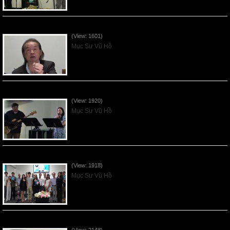
VNFGC Sermon - 2026July05
(View: 1601)
Mục Sư Vũ Hồ
Vnfgc Sermon - 2026Jun28
(View: 1920)
Mục Sư Vũ Hồ
Sống Biệt Riêng Cho Chúa Cha - Father's Day - 2026Jun21
(View: 1918)
Mục Sư Vũ Hồ
Ơn Tứ Để Sống Trong Thời Kỳ Cuối - 2026Jun14