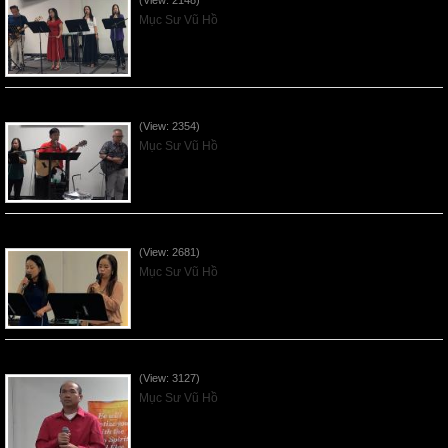
(View: 2148)
Mục Sư Vũ Hồ
Mục Đích của Các Ân Tứ - 2026Jun07
(View: 2354)
Mục Sư Vũ Hồ
Các Ơn Tứ Thiêng Liên - 2026May31
(View: 2681)
Mục Sư Vũ Hồ
Thần Linh Năng Quyền - 2026May24
(View: 3127)
Mục Sư Vũ Hồ