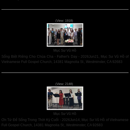
Read More
Sống Biệt Riêng Cho Chúa Cha - Father's Day - 2026Jun21
(View: 1918)
Mục Sư Vũ Hồ
Sống Biệt Riêng Cho Chúa Cha - Father's Day - 2026Jun21, Mục Sư Vũ Hồ of
Vietnamese Full Gospel Church, 14381 Magnolia St., Westminster, CA 92683
Read More
Ơn Tứ Để Sống Trong Thời Kỳ Cuối - 2026Jun14
(View: 2148)
Mục Sư Vũ Hồ
Ơn Tứ Để Sống Trong Thời Kỳ Cuối - 2026Jun14, Mục Sư Vũ Hồ of Vietnamese
Full Gospel Church, 14381 Magnolia St., Westminster, CA 92683