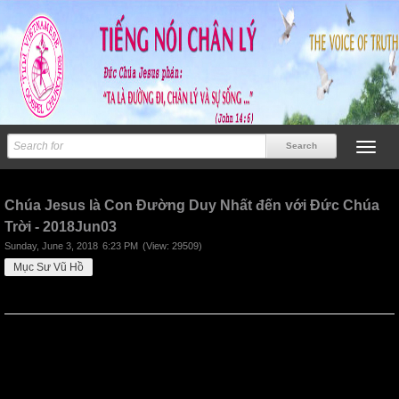
Previous
Next
Chúa Jesus là Con Đường Duy Nhất đến với Đức Chúa
Trời - 2018Jun03
Sunday, June 3, 2018
6:23 PM
(View: 29509)
Mục Sư Vũ Hồ