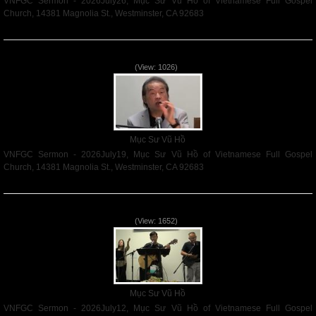
VNFGC Sermon - 2026July26, Mục Sư Vũ Hồ of Vietnamese Full Gospel
Church, 14381 Magnolia St., Westminster, CA 92683
Read More
VNFGC Sermon - 2026July19
(View: 1026)
Mục Sư Vũ Hồ
VNFGC Sermon - 2026July19, Mục Sư Vũ Hồ of Vietnamese Full Gospel
Church, 14381 Magnolia St., Westminster, CA 92683
Read More
VNFGC Sermon - 2026July12
(View: 1652)
Mục Sư Vũ Hồ
VNFGC Sermon - 2026July12, Mục Sư Vũ Hồ of Vietnamese Full Gospel