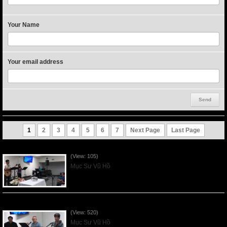
Your Name
Your email address
1
2
3
4
5
6
7
Next Page
Last Page
VNFGC Sermon - 2026Aug02
(View: 105)
Mục Sư Vũ Hồ
VNFGC Sermon - 2026July26
(View: 520)
Mục Sư Vũ Hồ