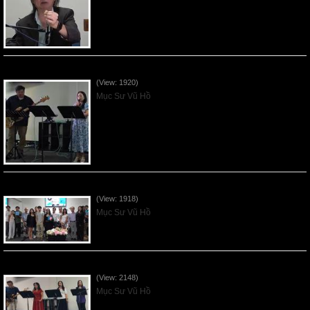
Vnfgc Sermon - 2026Jun28
(View: 1920)
Mục Sư Vũ Hồ
Sống Biệt Riêng Cho Chúa Cha - Father's Day - 2026Jun21
(View: 1918)
Mục Sư Vũ Hồ
Ơn Tứ Để Sống Trong Thời Kỳ Cuối - 2026Jun14
(View: 2148)
Mục Sư Vũ Hồ