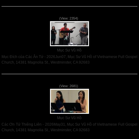
Read More
Mục Đích của Các Ân Tứ - 2026Jun07
(View: 2354)
Mục Sư Vũ Hồ
Mục Đích của Các Ân Tứ - 2026Jun07, Mục Sư Vũ Hồ of Vietnamese Full Gospel
Church, 14381 Magnolia St., Westminster, CA 92683
Read More
Các Ơn Tứ Thiêng Liên - 2026May31
(View: 2681)
Mục Sư Vũ Hồ
Các Ơn Tứ Thiêng Liên - 2026May31, Mục Sư Vũ Hồ of Vietnamese Full Gospel
Church, 14381 Magnolia St., Westminster, CA 92683
Read More