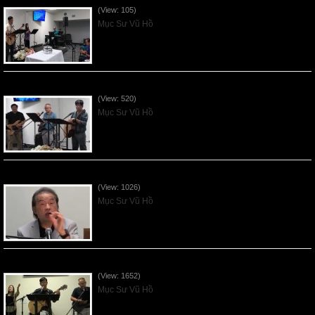
(View: 105)
Mục Sư Vũ Hồ
VNFGC Sermon - 2026July26
(View: 520)
Mục Sư Vũ Hồ
VNFGC Sermon - 2026July19
(View: 1026)
Mục Sư Vũ Hồ
VNFGC Sermon - 2026July12
(View: 1652)
Mục Sư Vũ Hồ