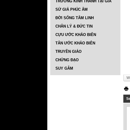
TRƯỜNG KINH THÁNH TẠI GIA
SỨ GIẢ PHÚC ÂM
ĐỜI SỐNG TÂM LINH
CHÂN LÝ & ĐỨC TIN
CỰU ƯỚC KHẢO BIÊN
TÂN ƯỚC KHẢO BIÊN
TRUYỀN GIÁO
CHỨNG ĐẠO
SUY GẪM
We
S