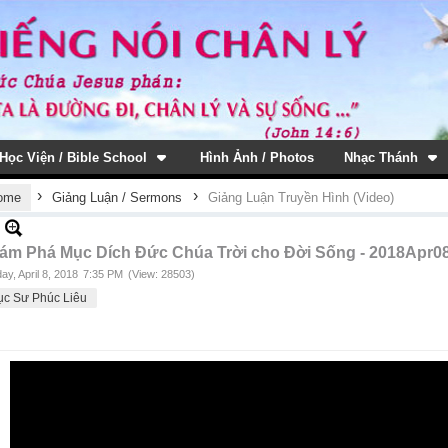
Học Viện / Bible School
Hình Ảnh / Photos
Nhạc Thánh
›
›
ome
Giảng Luận / Sermons
Giảng Luận Truyền Hình (Video)
ám Phá Mục Dích Đức Chúa Trời cho Đời Sống - 2018Apr0
ay, April 8, 2018
7:35 PM
(View: 28503)
c Sư Phúc Liêu