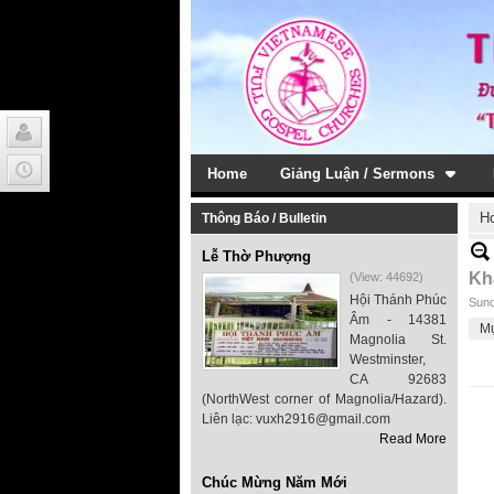
Home
Giảng Luận / Sermons
H
Thông Báo / Bulletin
Lễ Thờ Phượng
Kh
(View: 44692)
Hội Thánh Phúc
Sund
Âm - 14381
Mụ
Magnolia St.
Westminster,
CA 92683
(NorthWest corner of Magnolia/Hazard).
Liên lạc: vuxh2916@gmail.com
Read More
Chúc Mừng Năm Mới