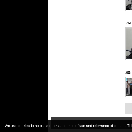
VNF
Sốn
We use cookies to help us understand ease of use and relevance of content. This