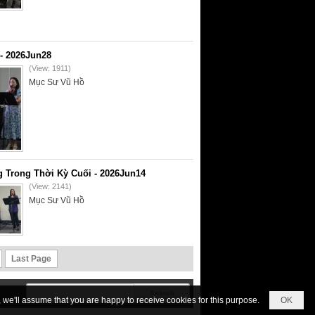
- 2026Jun28
(View: 1911)
Mục Sư Vũ Hồ
 Trong Thời Kỳ Cuối - 2026Jun14
(View: 2141)
Mục Sư Vũ Hồ
Last Page
we'll assume that you are happy to receive cookies for this purpose.
OK