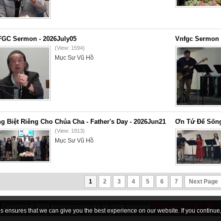
GC Sermon - 2026July05
Vnfgc Sermon 
(View: 1594)
Mục Sư Vũ Hồ
g Biệt Riêng Cho Chúa Cha - Father's Day - 2026Jun21
Ơn Tứ Để Sống
(View: 1913)
Mục Sư Vũ Hồ
1
2
3
4
5
6
7
Next Page
Copyright © 2026
tiengnoichanly.org
All rights reserved
 ensures that we can give you the best experience on our website. If you continue, 