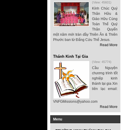
(View: 45601)
Kính Chúc Quý
Thân Hữu &
Giáo Hữu Cùng
Toàn Thể Quý
Thân Quyến
một năm mới tràn đầy Thiên Ân & Thiên
Phước ban từ Đấng Cứu Thế Jesus.
Read More
Thánh Kinh Tại Gia
(View: 45774)
Cầu Nguyện
chương trình tốt
nghiệp kinh
thánh tại gia Xin
liên lạc email:
VNFGMissions@yahoo.com
Read More
Menu