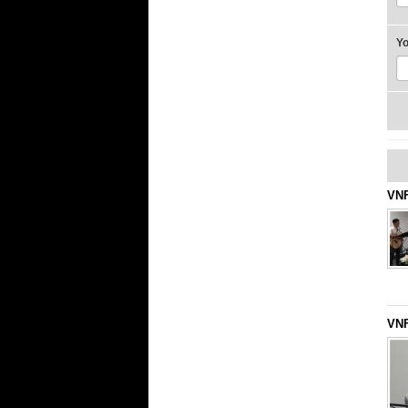
Y
VNF
VNF