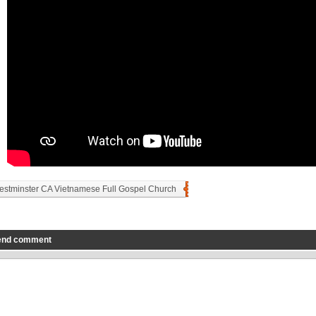
stminster CA Vietnamese Full Gospel Church
end comment