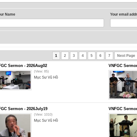
our Name
Your email add
1
2
3
4
5
6
7
Next Page
GC Sermon - 2026Aug02
VNFGC Sermon 
(View: 85)
Mục Sư Vũ Hồ
GC Sermon - 2026July19
VNFGC Sermon 
(View: 1010)
Mục Sư Vũ Hồ