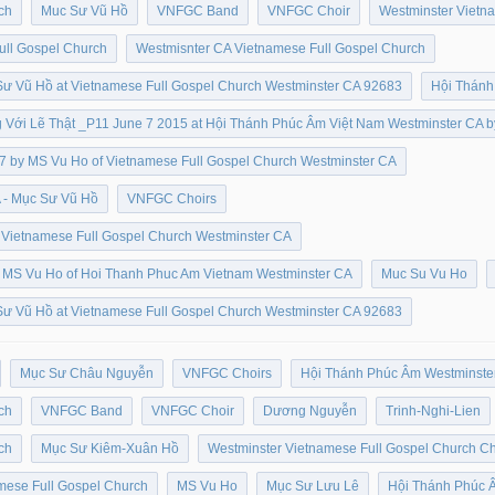
ch
Muc Sư Vũ Hồ
VNFGC Band
VNFGC Choir
Westminster Vietn
ull Gospel Church
Westmisnter CA Vietnamese Full Gospel Church
Sư Vũ Hồ at Vietnamese Full Gospel Church Westminster CA 92683
Hội Thánh
 Với Lẽ Thật _P11 June 7 2015 at Hội Thánh Phúc Âm Việt Nam Westminster CA 
7 by MS Vu Ho of Vietnamese Full Gospel Church Westminster CA
 - Mục Sư Vũ Hồ
VNFGC Choirs
 Vietnamese Full Gospel Church Westminster CA
y MS Vu Ho of Hoi Thanh Phuc Am Vietnam Westminster CA
Muc Su Vu Ho
Sư Vũ Hồ at Vietnamese Full Gospel Church Westminster CA 92683
Mục Sư Châu Nguyễn
VNFGC Choirs
Hội Thánh Phúc Âm Westminste
ch
VNFGC Band
VNFGC Choir
Dương Nguyễn
Trinh-Nghi-Lien
ch
Mục Sư Kiêm-Xuân Hồ
Westminster Vietnamese Full Gospel Church Ch
mese Full Gospel Church
MS Vu Ho
Mục Sư Lưu Lê
Hội Thánh Phúc 