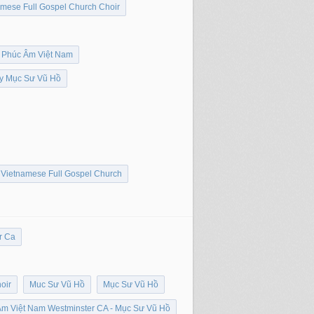
amese Full Gospel Church Choir
 Phúc Âm Việt Nam
by Mục Sư Vũ Hồ
Vietnamese Full Gospel Church
r Ca
oir
Muc Sư Vũ Hồ
Mục Sư Vũ Hồ
Âm Việt Nam Westminster CA - Mục Sư Vũ Hồ