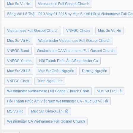
Muc Su Vu Ho
Vietnamese Full Gospel Church
Sống Với Lẽ Thật - P10 May 31 2015 by Mục Sư Vũ Hồ at Vietnamese Full G
Vietnamese Full Gospel Church
VNFGC Choirs
Muc Su Vu Ho
Muc Sư Vũ Hồ
Westminster Vietnamese Full Gospel Church
VNFGC Band
Westmisnter CA Vietnamese Full Gospel Church
VNFGC Youths
Hội Thánh Phúc Âm Westminster Ca
Mục Sư Vũ Hồ
Mục Sư Châu Nguyễn
Dương Nguyễn
VNFGC Choir
Trinh-Nghi-Lien
Westminster Vietnamese Full Gospel Church Choir
Mục Sư Lưu Lê
Hội Thánh Phúc Âm Việt Nam Westminster CA - Mục Sư Vũ Hồ
MS Vu Ho
Mục Sư Kiêm-Xuân Hồ
Westminster CA Vietnamese Full Gospel Church