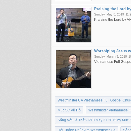
Praising the Lord 
Sunday, May 5, 2019
11:
Praising the Lord by 
Worshiping Jesus w
Sunday, March 3, 2019
1
Vietnamese Full Gospe
Westminster CA Vietnamese Full Gospel Chur
Mục Sư Vũ Hồ
Westminster Vietnamese F
Sống Với Lẽ Thật - P10 May 31 2015 by Mục 
Hội Thánh Phúc Âm Westminster Ca
Sống