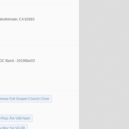
Westminster, CA 92683
NFGC Band - 2019Mar03
amese Full Gospel Church Choir
 Phúc Âm Việt Nam
by Mục Sư Vũ Hồ