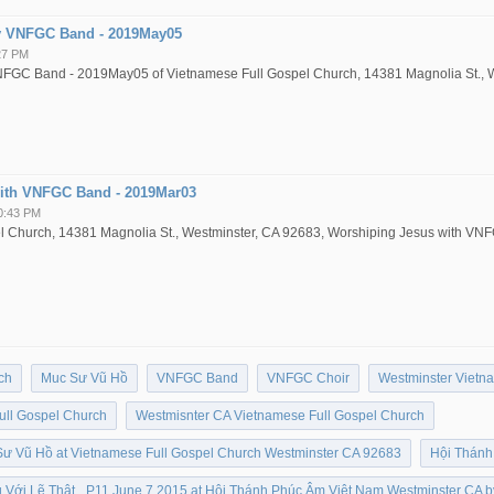
by VNFGC Band - 2019May05
27 PM
VNFGC Band - 2019May05 of Vietnamese Full Gospel Church, 14381 Magnolia St., 
ith VNFGC Band - 2019Mar03
0:43 PM
l Church, 14381 Magnolia St., Westminster, CA 92683, Worshiping Jesus with V
ch
Muc Sư Vũ Hồ
VNFGC Band
VNFGC Choir
Westminster Vietn
ull Gospel Church
Westmisnter CA Vietnamese Full Gospel Church
Sư Vũ Hồ at Vietnamese Full Gospel Church Westminster CA 92683
Hội Thánh
 Với Lẽ Thật _P11 June 7 2015 at Hội Thánh Phúc Âm Việt Nam Westminster CA 