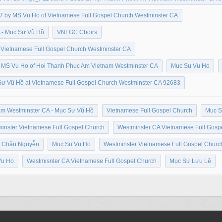
7 by MS Vu Ho of Vietnamese Full Gospel Church Westminster CA
 - Mục Sư Vũ Hồ
VNFGC Choirs
 Vietnamese Full Gospel Church Westminster CA
y MS Vu Ho of Hoi Thanh Phuc Am Vietnam Westminster CA
Muc Su Vu Ho
Sư Vũ Hồ at Vietnamese Full Gospel Church Westminster CA 92683
am Westminster CA - Mục Sư Vũ Hồ
Vietnamese Full Gospel Church
Muc S
inster Vietnamese Full Gospel Church
Westminster CA Vietnamese Full Gosp
 Châu Nguyễn
Muc Su Vu Ho
Westminster Vietnamese Full Gospel Churc
Vu Ho
Westmisnter CA Vietnamese Full Gospel Church
Mục Sư Lưu Lê