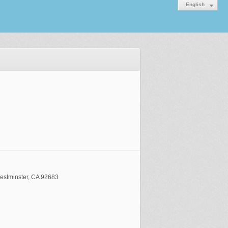
English
estminster, CA 92683