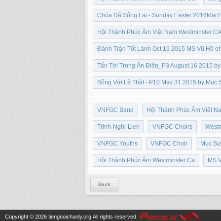
Chúa Đã Sống Lại - Sunday Easter 2016Mar2
Hội Thánh Phúc Âm Việt Nam Westminster CA
Đánh Trận Tốt Lành Oct 19 2015 MS Vũ Hồ of
Tấn Tới Trong Ân Điển_P3 August 16 2015 b
Sống Với Lẽ Thật - P10 May 31 2015 by Mục 
VNFGC Band
Hội Thánh Phúc Âm Việt N
Trinh-Nghi-Lien
VNFGC Choirs
Westm
VNFGC Youths
VNFGC Choir
Mục Sư
Hội Thánh Phúc Âm Westminster Ca
MS 
Back
Copyright © 2026
tiengnoichanly.org
All rights reserved