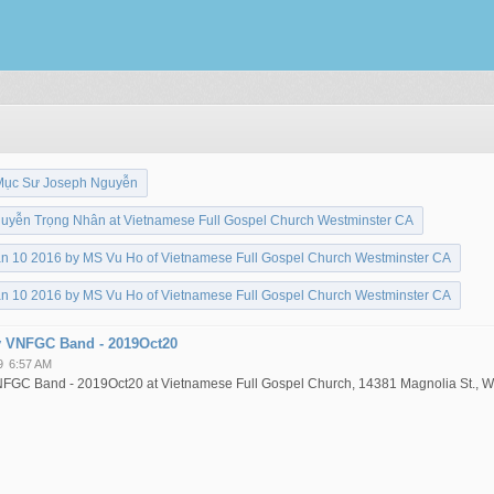
Mục Sư Joseph Nguyễn
yễn Trọng Nhân at Vietnamese Full Gospel Church Westminster CA
2016 by MS Vu Ho of Vietnamese Full Gospel Church Westminster CA
2016 by MS Vu Ho of Vietnamese Full Gospel Church Westminster CA
by VNFGC Band - 2019Oct20
9
6:57 AM
VNFGC Band - 2019Oct20 at Vietnamese Full Gospel Church, 14381 Magnolia St., W