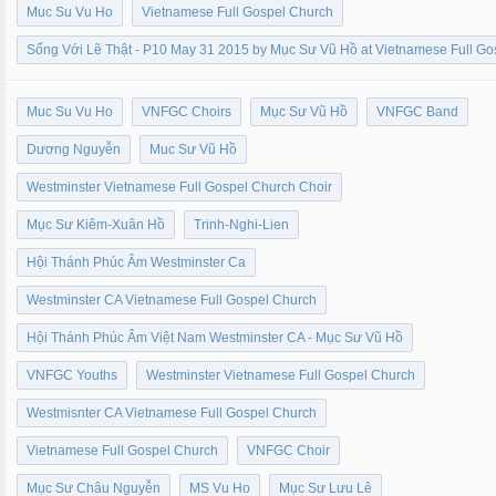
Muc Su Vu Ho
Vietnamese Full Gospel Church
Sống Với Lẽ Thật - P10 May 31 2015 by Mục Sư Vũ Hồ at Vietnamese Full G
Muc Su Vu Ho
VNFGC Choirs
Mục Sư Vũ Hồ
VNFGC Band
Dương Nguyễn
Muc Sư Vũ Hồ
Westminster Vietnamese Full Gospel Church Choir
Mục Sư Kiêm-Xuân Hồ
Trinh-Nghi-Lien
Hội Thánh Phúc Âm Westminster Ca
Westminster CA Vietnamese Full Gospel Church
Hội Thánh Phúc Âm Việt Nam Westminster CA - Mục Sư Vũ Hồ
VNFGC Youths
Westminster Vietnamese Full Gospel Church
Westmisnter CA Vietnamese Full Gospel Church
Vietnamese Full Gospel Church
VNFGC Choir
Mục Sư Châu Nguyễn
MS Vu Ho
Mục Sư Lưu Lê