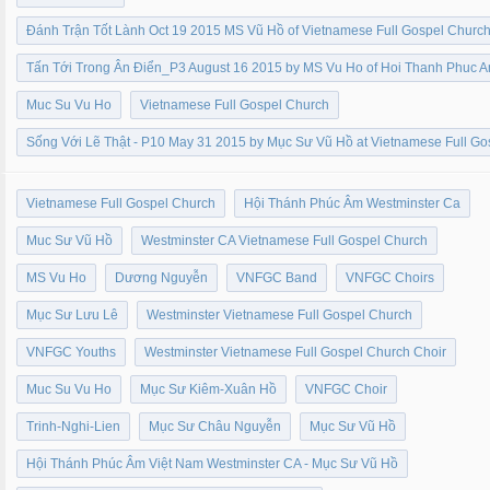
Đánh Trận Tốt Lành Oct 19 2015 MS Vũ Hồ of Vietnamese Full Gospel Churc
Tấn Tới Trong Ân Điển_P3 August 16 2015 by MS Vu Ho of Hoi Thanh Phuc 
Muc Su Vu Ho
Vietnamese Full Gospel Church
Sống Với Lẽ Thật - P10 May 31 2015 by Mục Sư Vũ Hồ at Vietnamese Full G
Vietnamese Full Gospel Church
Hội Thánh Phúc Âm Westminster Ca
Muc Sư Vũ Hồ
Westminster CA Vietnamese Full Gospel Church
MS Vu Ho
Dương Nguyễn
VNFGC Band
VNFGC Choirs
Mục Sư Lưu Lê
Westminster Vietnamese Full Gospel Church
VNFGC Youths
Westminster Vietnamese Full Gospel Church Choir
Muc Su Vu Ho
Mục Sư Kiêm-Xuân Hồ
VNFGC Choir
Trinh-Nghi-Lien
Mục Sư Châu Nguyễn
Mục Sư Vũ Hồ
Hội Thánh Phúc Âm Việt Nam Westminster CA - Mục Sư Vũ Hồ