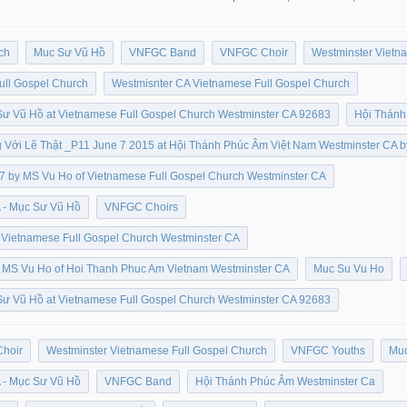
ch
Muc Sư Vũ Hồ
VNFGC Band
VNFGC Choir
Westminster Vietn
ull Gospel Church
Westmisnter CA Vietnamese Full Gospel Church
Sư Vũ Hồ at Vietnamese Full Gospel Church Westminster CA 92683
Hội Thánh
 Với Lẽ Thật _P11 June 7 2015 at Hội Thánh Phúc Âm Việt Nam Westminster CA 
7 by MS Vu Ho of Vietnamese Full Gospel Church Westminster CA
 - Mục Sư Vũ Hồ
VNFGC Choirs
 Vietnamese Full Gospel Church Westminster CA
y MS Vu Ho of Hoi Thanh Phuc Am Vietnam Westminster CA
Muc Su Vu Ho
Sư Vũ Hồ at Vietnamese Full Gospel Church Westminster CA 92683
Choir
Westminster Vietnamese Full Gospel Church
VNFGC Youths
Muc
 - Mục Sư Vũ Hồ
VNFGC Band
Hội Thánh Phúc Âm Westminster Ca