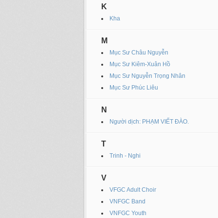
K
Kha
M
Mục Sư Châu Nguyễn
Mục Sư Kiêm-Xuân Hồ
Mục Sư Nguyễn Trọng Nhân
Mục Sư Phúc Liêu
N
Người dịch: PHẠM VIẾT ĐÀO.
T
Trinh - Nghi
V
VFGC Adult Choir
VNFGC Band
VNFGC Youth