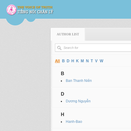
AUTHOR LIST
All
B
D
H
K
M
N
T
V
W
B
Ban Thanh Niên
D
Dương Nguyễn
H
Hanh-Bao