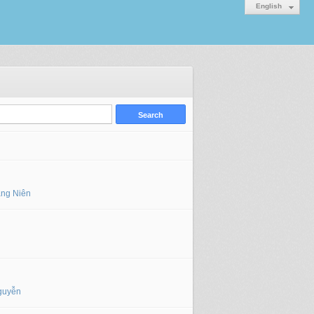
English
áng Niên
guyễn