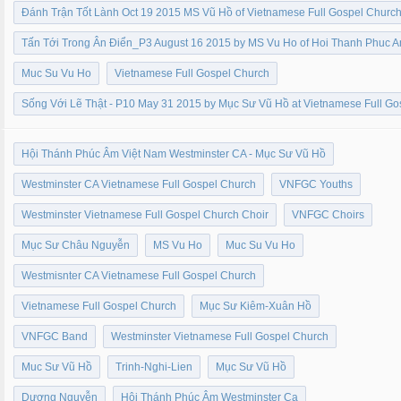
Đánh Trận Tốt Lành Oct 19 2015 MS Vũ Hồ of Vietnamese Full Gospel Churc
Tấn Tới Trong Ân Điển_P3 August 16 2015 by MS Vu Ho of Hoi Thanh Phuc 
Muc Su Vu Ho
Vietnamese Full Gospel Church
Sống Với Lẽ Thật - P10 May 31 2015 by Mục Sư Vũ Hồ at Vietnamese Full G
Hội Thánh Phúc Âm Việt Nam Westminster CA - Mục Sư Vũ Hồ
Westminster CA Vietnamese Full Gospel Church
VNFGC Youths
Westminster Vietnamese Full Gospel Church Choir
VNFGC Choirs
Mục Sư Châu Nguyễn
MS Vu Ho
Muc Su Vu Ho
Westmisnter CA Vietnamese Full Gospel Church
Vietnamese Full Gospel Church
Mục Sư Kiêm-Xuân Hồ
VNFGC Band
Westminster Vietnamese Full Gospel Church
Muc Sư Vũ Hồ
Trinh-Nghi-Lien
Mục Sư Vũ Hồ
Dương Nguyễn
Hội Thánh Phúc Âm Westminster Ca