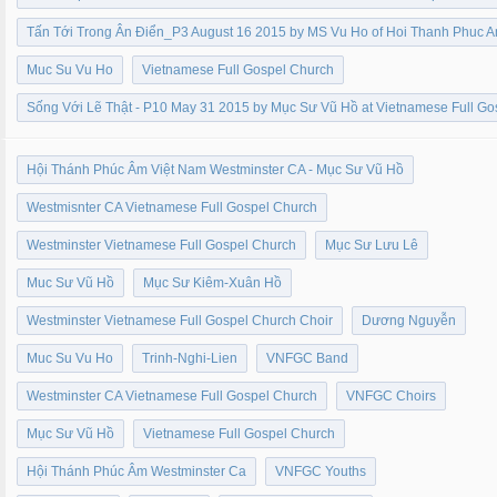
Tấn Tới Trong Ân Điển_P3 August 16 2015 by MS Vu Ho of Hoi Thanh Phuc 
Muc Su Vu Ho
Vietnamese Full Gospel Church
Sống Với Lẽ Thật - P10 May 31 2015 by Mục Sư Vũ Hồ at Vietnamese Full G
Hội Thánh Phúc Âm Việt Nam Westminster CA - Mục Sư Vũ Hồ
Westmisnter CA Vietnamese Full Gospel Church
Westminster Vietnamese Full Gospel Church
Mục Sư Lưu Lê
Muc Sư Vũ Hồ
Mục Sư Kiêm-Xuân Hồ
Westminster Vietnamese Full Gospel Church Choir
Dương Nguyễn
Muc Su Vu Ho
Trinh-Nghi-Lien
VNFGC Band
Westminster CA Vietnamese Full Gospel Church
VNFGC Choirs
Mục Sư Vũ Hồ
Vietnamese Full Gospel Church
Hội Thánh Phúc Âm Westminster Ca
VNFGC Youths