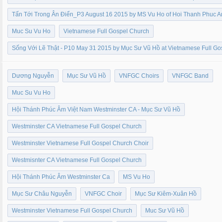
Tấn Tới Trong Ân Điển_P3 August 16 2015 by MS Vu Ho of Hoi Thanh Phuc 
Muc Su Vu Ho
Vietnamese Full Gospel Church
Sống Với Lẽ Thật - P10 May 31 2015 by Mục Sư Vũ Hồ at Vietnamese Full G
Dương Nguyễn
Mục Sư Vũ Hồ
VNFGC Choirs
VNFGC Band
Muc Su Vu Ho
Hội Thánh Phúc Âm Việt Nam Westminster CA - Mục Sư Vũ Hồ
Westminster CA Vietnamese Full Gospel Church
Westminster Vietnamese Full Gospel Church Choir
Westmisnter CA Vietnamese Full Gospel Church
Hội Thánh Phúc Âm Westminster Ca
MS Vu Ho
Mục Sư Châu Nguyễn
VNFGC Choir
Mục Sư Kiêm-Xuân Hồ
Westminster Vietnamese Full Gospel Church
Muc Sư Vũ Hồ