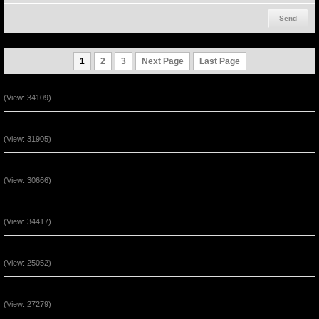
1
2
3
Next Page
Last Page
Ta Là Đường Đi - Lẽ Thật - Sự Sống (P2)
(View: 34109)
Ta Là Đường Đi - Lẽ Thật - Sự Sống (P1)
(View: 31905)
Vượt Qua Những Hoạn Nạn Đến Phước Hạnh 2
(View: 30666)
Vượt Qua Những Hoạn Nạn Đến Phước Hạnh 1
(View: 34417)
Chúa Giê-xu Là Con Đường Của Sự Tha Thứ (P3)
(View: 25052)
Chúa Giê-xu Là Con Đường Của Sự Tha Thứ (P2)
(View: 27279)