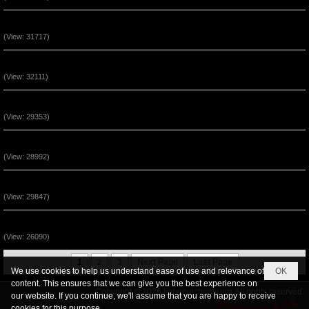
Sự Bình An Trong Đấng Cứu Thế Jesus
(View: 31717)
Sự Kêu Gọi Lần Thứ Nhì (P3)
(View: 32111)
Sự Kêu Gọi Lần Thứ Nhì (P2)
(View: 29353)
Thái Độ Nhận Lãnh Phép Lạ (P3)
(View: 28992)
Thái Độ Nhận Lãnh Phép Lạ (P2)
(View: 29847)
Sự Kêu Gọi Lần Thứ Nhì (P1)
(View: 26090)
1
2
3
Next Page
Last Page
We use cookies to help us understand ease of use and relevance of
OK
content. This ensures that we can give you the best experience on
Copyright © 2026
tiengnoichanly.org
All rights reserved
our website. If you continue, we'll assume that you are happy to receive
cookies for this purpose.