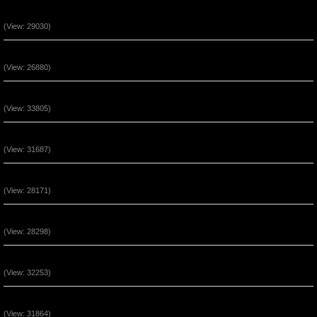
Chúa Là Đồn Lũy Ẩn Núp (P2)
(View: 29030)
Đức Tin Đến Nhờ Nghe Lời Chúa (P2)
(View: 26880)
Phước Cho Người Hầu Việc Chúa (P3)
(View: 33805)
Phước Cho Người Hầu Việc Chúa (P2)
(View: 31687)
Quyền Năng Khi Ở Trong Đấng Christ (Phần 5)
(View: 28171)
Quyền Năng Khi Ở Trong Đấng Christ (Phần 4)
(View: 28298)
Quyền Năng Khi Ở Trong Đấng Christ (Phần 3)
(View: 32253)
Quyền Năng Khi Ở Trong Đấng Christ (Phần 2)
(View: 31864)