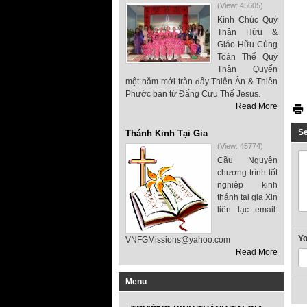
(View: 45605)
Kính Chúc Quý
Thân Hữu &
Giáo Hữu Cùng
Toàn Thể Quý
Thân Quyến
một năm mới tràn đầy Thiên Ân & Thiên
Phước ban từ Đấng Cứu Thế Jesus.
Read More
S
Thánh Kinh Tại Gia
(View: 45774)
Cầu Nguyện
chương trình tốt
nghiệp kinh
thánh tại gia Xin
liên lạc email:
Y
VNFGMissions@yahoo.com
Read More
Menu