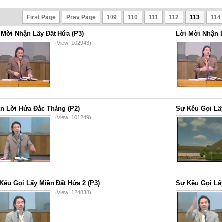
First Page
Prev Page
109
110
111
112
113
114
 Mời Nhận Lấy Đất Hứa (P3)
Lời Mời Nhận L
(View: 102943)
n Lời Hứa Đắc Thắng (P2)
Sự Kêu Gọi Lấy
(View: 101249)
Kêu Gọi Lấy Miền Đất Hứa 2 (P3)
Sự Kêu Gọi Lấy
(View: 124838)