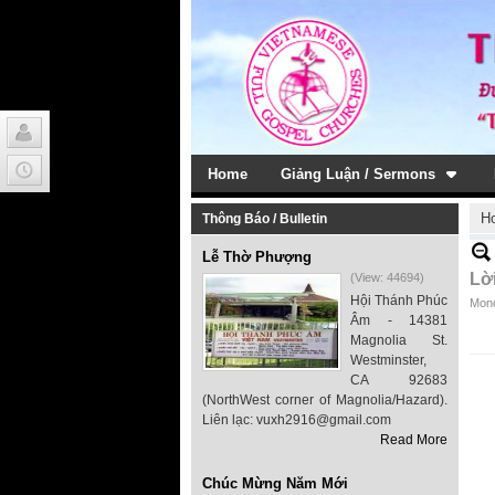
Home
Giảng Luận / Sermons
H
Thông Báo / Bulletin
Lễ Thờ Phượng
Lờ
(View: 44694)
Hội Thánh Phúc
Mond
Âm - 14381
Magnolia St.
Westminster,
CA 92683
(NorthWest corner of Magnolia/Hazard).
Liên lạc: vuxh2916@gmail.com
Read More
Chúc Mừng Năm Mới