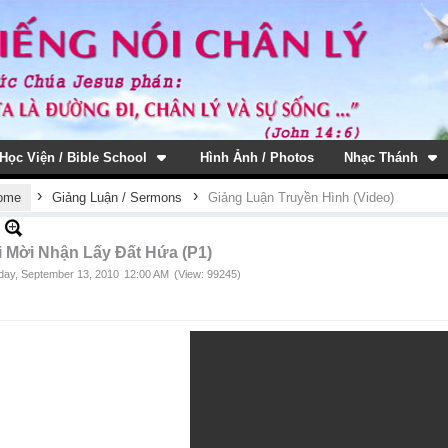
Học Viện / Bible School
Hình Ảnh / Photos
Nhạc Thánh
›
›
ome
Giảng Luận / Sermons
Giảng Luận Truyền Hình (Video)
i Mời Nhận Lấy Đất Hứa (P1)
ay, September 13, 2010
12:00 AM
(View: 99245)