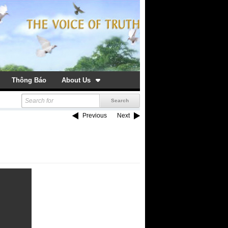
Thông Báo
About Us
Previous
Next