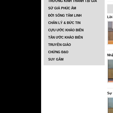
TRƯỜNG KINH THÁNH TẠI GIA
SỨ GIẢ PHÚC ÂM
ĐỜI SỐNG TÂM LINH
Lời
CHÂN LÝ & ĐỨC TIN
CỰU ƯỚC KHẢO BIÊN
TÂN ƯỚC KHẢO BIÊN
TRUYỀN GIÁO
CHỨNG ĐẠO
Nhậ
SUY GẪM
Sự 