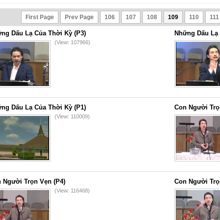
First Page
Prev Page
106
107
108
109
110
111
ng Dấu Lạ Của Thời Kỳ (P3)
Những Dấu Lạ 
(View: 107966)
ng Dấu Lạ Của Thời Kỳ (P1)
Con Người Trọ
(View: 110009)
 Người Trọn Vẹn (P4)
Con Người Trọ
(View: 116468)