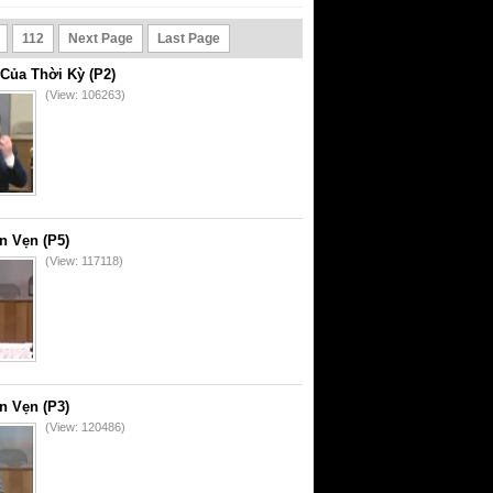
112
Next Page
Last Page
Của Thời Kỳ (P2)
(View: 106263)
n Vẹn (P5)
(View: 117118)
n Vẹn (P3)
(View: 120486)