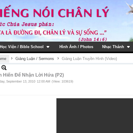
Học Viện / Bible School
Hình Ảnh / Photos
Nhạc Thánh
›
›
ome
Giảng Luận / Sermons
Giảng Luận Truyền Hình (Video)
n Hiến Để Nhận Lời Hứa (P2)
ay, September 13, 2010
12:00 AM
(View: 103619)