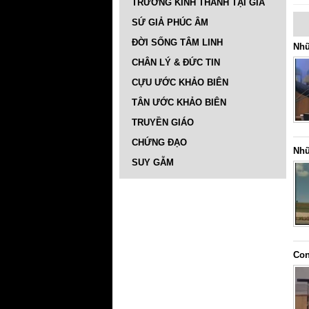
TRƯỜNG KINH THÁNH TẠI GIA
SỨ GIẢ PHÚC ÂM
ĐỜI SỐNG TÂM LINH
Nhữ
CHÂN LÝ & ĐỨC TIN
CỰU ƯỚC KHẢO BIÊN
TÂN ƯỚC KHẢO BIÊN
TRUYỀN GIÁO
CHỨNG ĐẠO
Nhữ
SUY GẪM
Con