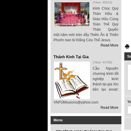
(View: 45614)
Kính Chúc Quý
Thân Hữu &
Giáo Hữu Cùng
Toàn Thể Quý
Thân Quyến
một năm mới tràn đầy Thiên Ân & Thiên
Phước ban từ Đấng Cứu Thế Jesus.
Read More
S
Thánh Kinh Tại Gia
(View: 45789)
Cầu Nguyện
chương trình tốt
nghiệp kinh
thánh tại gia Xin
liên lạc email:
Y
VNFGMissions@yahoo.com
Read More
Menu