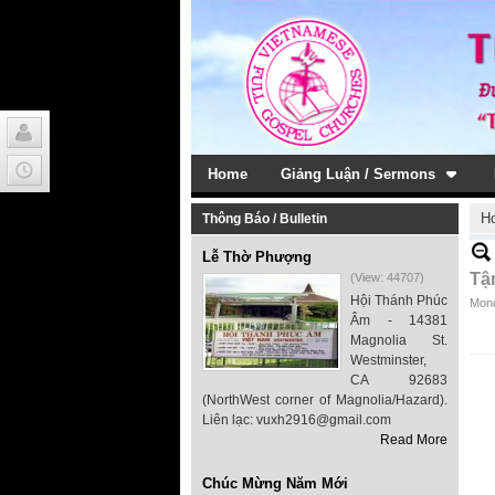
Home
Giảng Luận / Sermons
H
Thông Báo / Bulletin
Lễ Thờ Phượng
Tậ
(View: 44707)
Hội Thánh Phúc
Mond
Âm - 14381
Magnolia St.
Westminster,
CA 92683
(NorthWest corner of Magnolia/Hazard).
Liên lạc: vuxh2916@gmail.com
Read More
Chúc Mừng Năm Mới