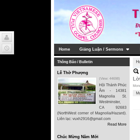
Home
Giảng Luận / Sermons
H
Thông Báo / Bulletin
Lễ Thờ Phượng
Lờ
(View: 44698)
Hội Thánh Phúc
Mond
Âm - 14381
M
Magnolia St.
Westminster,
CA 92683
(NorthWest corner of Magnolia/Hazard).
Liên lạc: vuxh2916@gmail.com
Read More
Chúc Mừng Năm Mới