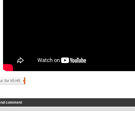
uc Sư Vũ Hồ
end comment