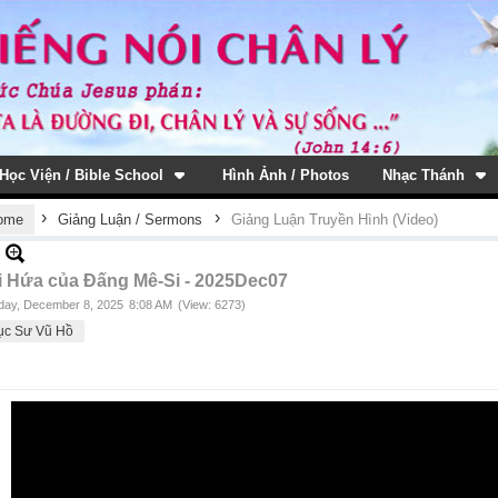
Học Viện / Bible School
Hình Ảnh / Photos
Nhạc Thánh
›
›
ome
Giảng Luận / Sermons
Giảng Luận Truyền Hình (Video)
i Hứa của Đấng Mê-Si - 2025Dec07
ay, December 8, 2025
8:08 AM
(View: 6273)
ục Sư Vũ Hồ