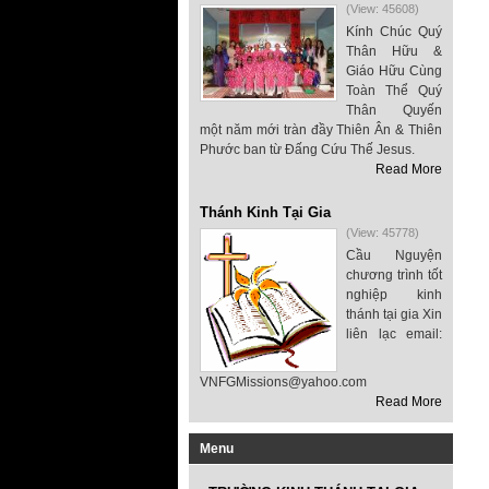
(View: 45608)
Kính Chúc Quý
Thân Hữu &
Giáo Hữu Cùng
Toàn Thể Quý
Thân Quyến
một năm mới tràn đầy Thiên Ân & Thiên
Phước ban từ Đấng Cứu Thế Jesus.
Read More
Thánh Kinh Tại Gia
(View: 45778)
Cầu Nguyện
chương trình tốt
nghiệp kinh
thánh tại gia Xin
liên lạc email:
VNFGMissions@yahoo.com
Read More
Menu