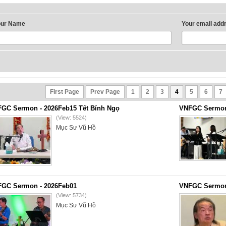
our Name
Your email add
First Page
Prev Page
1
2
3
4
5
6
7
GC Sermon - 2026Feb15 Tết Bính Ngọ
VNFGC Sermon
(View: 5524)
Mục Sư Vũ Hồ
GC Sermon - 2026Feb01
VNFGC Sermon
(View: 5734)
Mục Sư Vũ Hồ