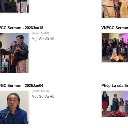
GC Sermon - 2026Jan18
VNFGC Sermon
(View: 5918)
Mục Sư Vũ Hồ
GC Sermon - 2026Jan04
Phép Lạ của E
(View: 6063)
Mục Sư Vũ Hồ