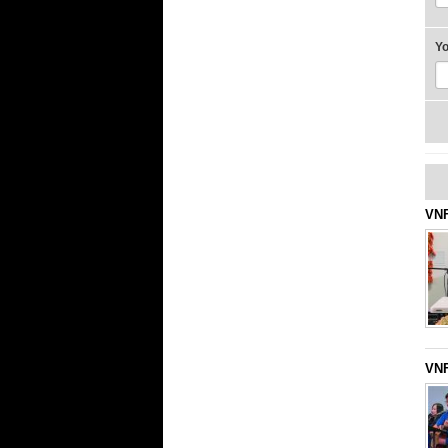
Y
VNF
VNF