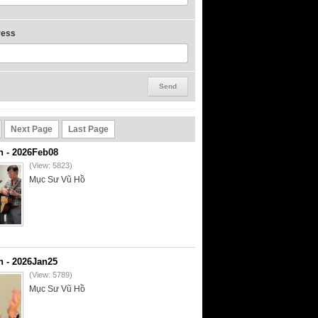
ress
Next Page
Last Page
 - 2026Feb08
(View: 5823)
Mục Sư Vũ Hồ
 - 2026Jan25
(View: 5789)
Mục Sư Vũ Hồ