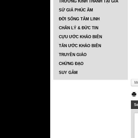
TRƯỜNG KINH THÁNH TẠI GIA
SỨ GIẢ PHÚC ÂM
ĐỜI SỐNG TÂM LINH
CHÂN LÝ & ĐỨC TIN
CỰU ƯỚC KHẢO BIÊN
TÂN ƯỚC KHẢO BIÊN
TRUYỀN GIÁO
CHỨNG ĐẠO
SUY GẪM
M
S