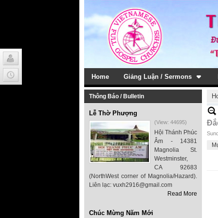
Home
Giảng Luận / Sermons
H
Thông Báo / Bulletin
Lễ Thờ Phượng
Đắ
(View: 44695)
Hội Thánh Phúc
Sund
Âm - 14381
M
Magnolia St.
Westminster,
CA 92683
(NorthWest corner of Magnolia/Hazard).
Liên lạc: vuxh2916@gmail.com
Read More
Chúc Mừng Năm Mới