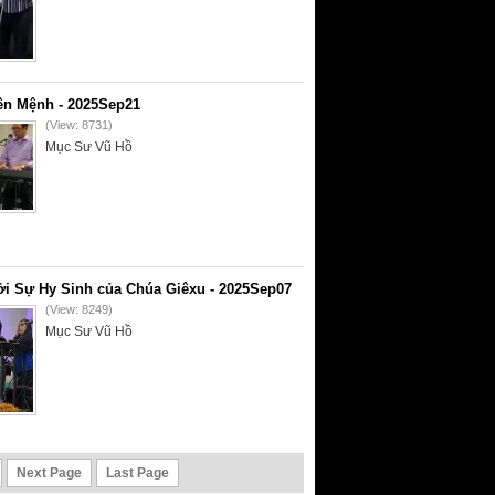
ên Mệnh - 2025Sep21
(View: 8731)
Mục Sư Vũ Hồ
i Sự Hy Sinh của Chúa Giêxu - 2025Sep07
(View: 8249)
Mục Sư Vũ Hồ
Next Page
Last Page