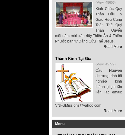
(View: 45606)
Kính Chúc Quý
Thân Hữu &
Giáo Hữu Cùng
Toàn Thể Quý
Thân Quyến
một năm mới tràn đầy Thiên Ân & Thiên
Phước ban từ Đấng Cứu Thế Jesus.
Read More
Thánh Kinh Tại Gia
(View: 45777)
Cầu Nguyện
chương trình tốt
nghiệp kinh
thánh tại gia Xin
liên lạc email:
VNFGMissions@yahoo.com
Read More
Menu