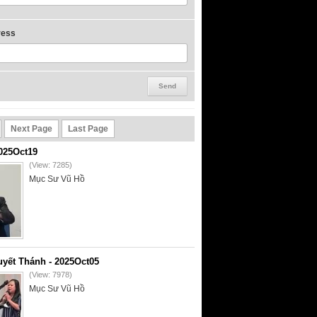
ress
Next Page
Last Page
2025Oct19
(View: 7285)
Mục Sư Vũ Hồ
yết Thánh - 2025Oct05
(View: 7978)
Mục Sư Vũ Hồ