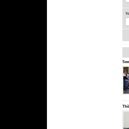
Y
See
Thờ