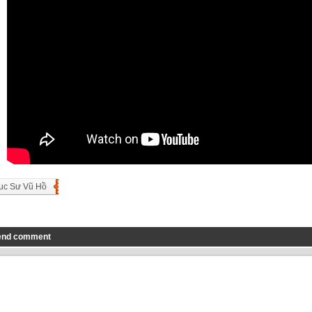
uc Sư Vũ Hồ
end comment