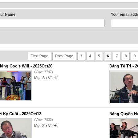
our Name
Your email add
First Page
Prev Page
3
4
5
6
7
8
9
king God's Will - 2025Oct26
Đấng Tể Trị - 
(View: 7747)
Mục Sư Vũ Hồ
i Kỳ Cuối - 2025Oct12
Năng Quyền Hu
(View: 7833)
Mục Sư Vũ Hồ