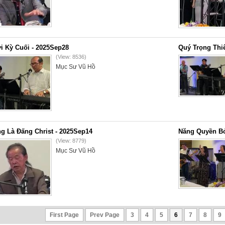
i Kỳ Cuối - 2025Sep28
Quý Trọng Thi
(View: 8536)
Mục Sư Vũ Hồ
g Là Đấng Christ - 2025Sep14
Năng Quyền Bở
(View: 8779)
Mục Sư Vũ Hồ
First Page
Prev Page
3
4
5
6
7
8
9