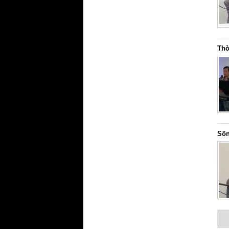
Thờ
Sốn