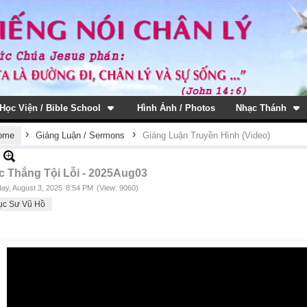
Học Viện / Bible School
Hình Ảnh / Photos
Nhạc Thánh
›
›
ome
Giảng Luận / Sermons
Giảng Luận Truyền Hình (Video)
c Thắng Tội Lỗi - 2025Aug03
ay, August 3, 2025
8:54 PM
(View: 9060)
ục Sư Vũ Hồ