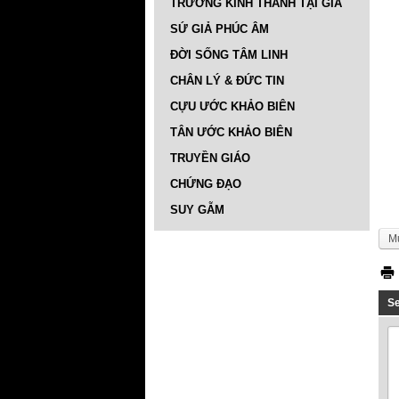
TRƯỜNG KINH THÁNH TẠI GIA
SỨ GIẢ PHÚC ÂM
ĐỜI SỐNG TÂM LINH
CHÂN LÝ & ĐỨC TIN
CỰU ƯỚC KHẢO BIÊN
TÂN ƯỚC KHẢO BIÊN
TRUYỀN GIÁO
CHỨNG ĐẠO
SUY GẪM
M
S