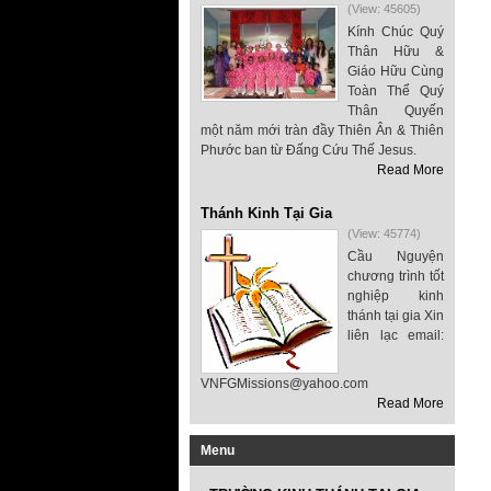
(View: 45605)
Kính Chúc Quý
Thân Hữu &
Giáo Hữu Cùng
Toàn Thể Quý
Thân Quyến
một năm mới tràn đầy Thiên Ân & Thiên
Phước ban từ Đấng Cứu Thế Jesus.
Read More
Thánh Kinh Tại Gia
(View: 45774)
Cầu Nguyện
chương trình tốt
nghiệp kinh
thánh tại gia Xin
liên lạc email:
VNFGMissions@yahoo.com
Read More
Menu