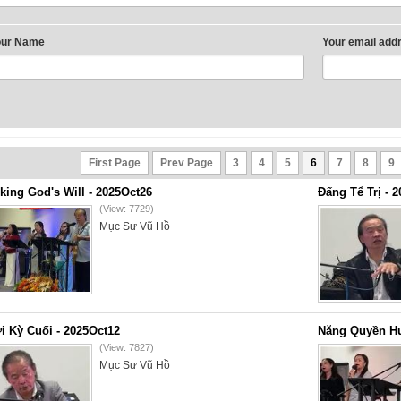
our Name
Your email add
First Page
Prev Page
3
4
5
6
7
8
9
king God's Will - 2025Oct26
Đấng Tể Trị - 
(View: 7729)
Mục Sư Vũ Hồ
i Kỳ Cuối - 2025Oct12
Năng Quyền Hu
(View: 7827)
Mục Sư Vũ Hồ