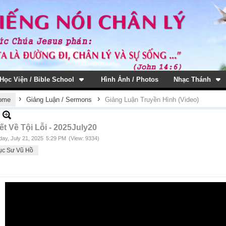
Học Viện / Bible School
Hình Ảnh / Photos
Nhạc Thánh
›
›
ome
Giảng Luận / Sermons
Giảng Luận Truyền Hình (Video)
ết Về Tội Lỗi - 2025July20
ay, July 21, 2025
5:29 PM
(View: 9334)
ục Sư Vũ Hồ