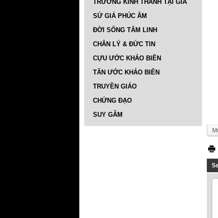
TRƯỜNG KINH THÁNH TẠI GIA
SỨ GIẢ PHÚC ÂM
ĐỜI SỐNG TÂM LINH
CHÂN LÝ & ĐỨC TIN
CỰU ƯỚC KHẢO BIÊN
TÂN ƯỚC KHẢO BIÊN
TRUYỀN GIÁO
CHỨNG ĐẠO
SUY GẪM
M
S