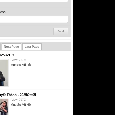
ress
Next Page
Last Page
2025Oct19
(View: 7273)
Mục Sư Vũ Hồ
yết Thánh - 2025Oct05
(View: 7970)
Mục Sư Vũ Hồ