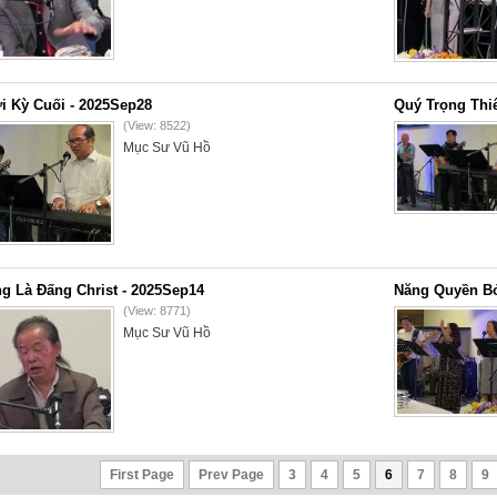
i Kỳ Cuối - 2025Sep28
Quý Trọng Thi
(View: 8522)
Mục Sư Vũ Hồ
g Là Đấng Christ - 2025Sep14
Năng Quyền Bở
(View: 8771)
Mục Sư Vũ Hồ
First Page
Prev Page
3
4
5
6
7
8
9