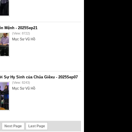
ên Mệnh - 2025Sep21
(View: 8722)
Mục Sư Vũ Hồ
i Sự Hy Sinh của Chúa Giêxu - 2025Sep07
(View: 8243)
Mục Sư Vũ Hồ
Next Page
Last Page