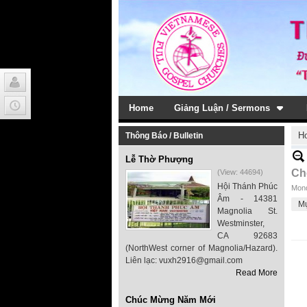
Home
Giảng Luận / Sermons
H
Thông Báo / Bulletin
Lễ Thờ Phượng
Ch
(View: 44694)
Hội Thánh Phúc
Mond
Âm - 14381
M
Magnolia St.
Westminster,
CA 92683
(NorthWest corner of Magnolia/Hazard).
Liên lạc: vuxh2916@gmail.com
Read More
Chúc Mừng Năm Mới