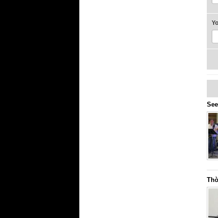
Y
See
Thờ