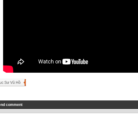
uc Sư Vũ Hồ
end comment