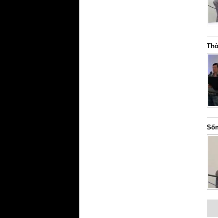
Thờ
Sốn