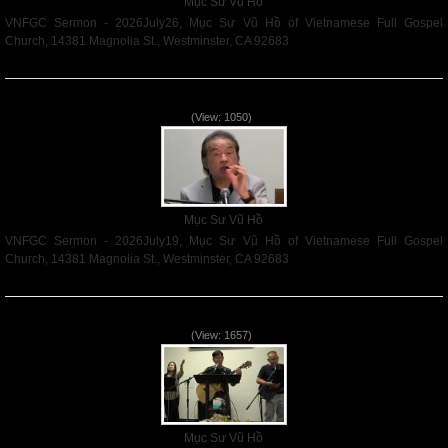
Mục Sư Vũ Hồ
VNFGC Sermon - 2026July26, Mục Sư Vũ Hồ of Vietnamese Full Gospel
Church, 14381 Magnolia St., Westminster, CA 92683
Read More
VNFGC Sermon - 2026July19
(View: 1050)
Mục Sư Vũ Hồ
VNFGC Sermon - 2026July19, Mục Sư Vũ Hồ of Vietnamese Full Gospel
Church, 14381 Magnolia St., Westminster, CA 92683
Read More
VNFGC Sermon - 2026July12
(View: 1657)
Mục Sư Vũ Hồ