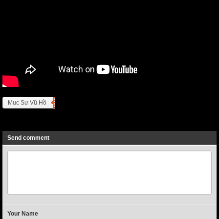
Muc Sư Vũ Hồ
Previous
Next
Send comment
Your Name