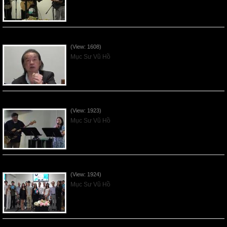
VNFGC Sermon - 2026July05
(View: 1608)
Mục Sư Vũ Hồ
Vnfgc Sermon - 2026Jun28
(View: 1923)
Mục Sư Vũ Hồ
Sống Biệt Riêng Cho Chúa Cha - Father's Day - 2026Jun21
(View: 1924)
Mục Sư Vũ Hồ