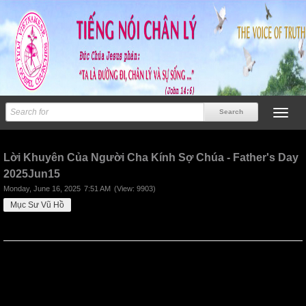
Previous
Next
Lời Khuyên Của Người Cha Kính Sợ Chúa - Father's Day
2025Jun15
Monday, June 16, 2025
7:51 AM
(View: 9903)
Mục Sư Vũ Hồ