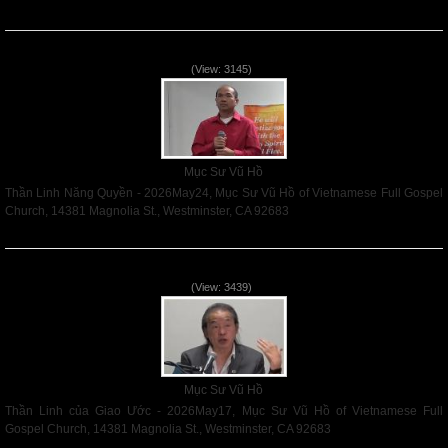
Read More
Thần Linh Năng Quyền - 2026May24
(View: 3145)
Mục Sư Vũ Hồ
Thần Linh Năng Quyền - 2026May24, Mục Sư Vũ Hồ of Vietnamese Full Gospel
Church, 14381 Magnolia St., Westminster, CA 92683
Read More
Thần Linh của Giao Ước - 2026May17
(View: 3439)
Mục Sư Vũ Hồ
Thần Linh của Giao Ước - 2026May17, Mục Sư Vũ Hồ of Vietnamese Full
Gospel Church, 14381 Magnolia St., Westminster, CA 92683
Read More