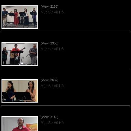
Ơn Tứ Để Sống Trong Thời Kỳ Cuối - 2026Jun14
(View: 2155)
Mục Sư Vũ Hồ
Mục Đích của Các Ân Tứ - 2026Jun07
(View: 2356)
Mục Sư Vũ Hồ
Các Ơn Tứ Thiêng Liên - 2026May31
(View: 2687)
Mục Sư Vũ Hồ
Thần Linh Năng Quyền - 2026May24
(View: 3145)
Mục Sư Vũ Hồ