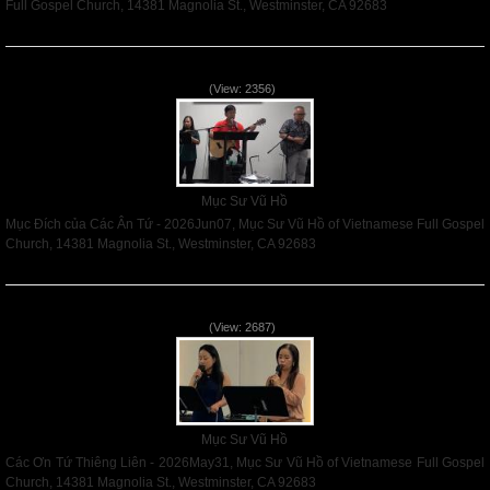
Full Gospel Church, 14381 Magnolia St., Westminster, CA 92683
Read More
Mục Đích của Các Ân Tứ - 2026Jun07
(View: 2356)
Mục Sư Vũ Hồ
Mục Đích của Các Ân Tứ - 2026Jun07, Mục Sư Vũ Hồ of Vietnamese Full Gospel
Church, 14381 Magnolia St., Westminster, CA 92683
Read More
Các Ơn Tứ Thiêng Liên - 2026May31
(View: 2687)
Mục Sư Vũ Hồ
Các Ơn Tứ Thiêng Liên - 2026May31, Mục Sư Vũ Hồ of Vietnamese Full Gospel
Church, 14381 Magnolia St., Westminster, CA 92683