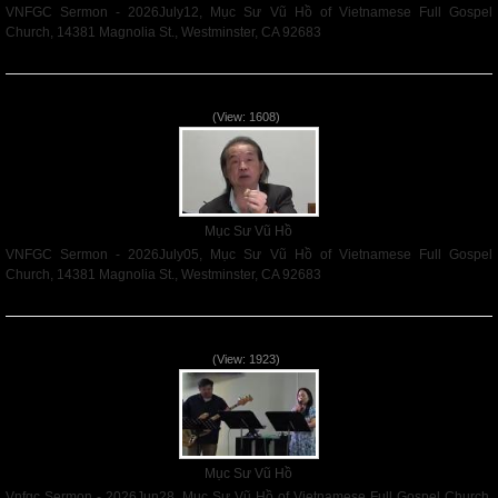
VNFGC Sermon - 2026July12, Mục Sư Vũ Hồ of Vietnamese Full Gospel
Church, 14381 Magnolia St., Westminster, CA 92683
Read More
VNFGC Sermon - 2026July05
(View: 1608)
Mục Sư Vũ Hồ
VNFGC Sermon - 2026July05, Mục Sư Vũ Hồ of Vietnamese Full Gospel
Church, 14381 Magnolia St., Westminster, CA 92683
Read More
Vnfgc Sermon - 2026Jun28
(View: 1923)
Mục Sư Vũ Hồ
Vnfgc Sermon - 2026Jun28, Mục Sư Vũ Hồ of Vietnamese Full Gospel Church,