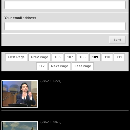
Your email address
First Page
Prev Page
106
107
108
109
110
111
112
Next Page
Last Page
Những Dấu Lạ Của Thời Kỳ (P2)
(View: 106224)
Những Dấu Lạ Của Thời Kỳ (P1)
(View: 109972)