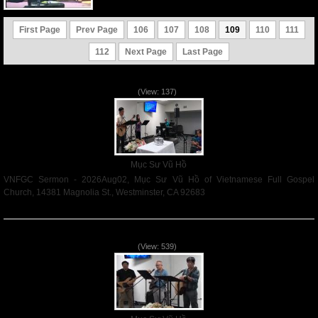
First Page
Prev Page
106
107
108
109
110
111
112
Next Page
Last Page
VNFGC Sermon - 2026Aug02
(View: 137)
Mục Sư Vũ Hồ
VNFGC Sermon - 2026Aug02, Mục Sư Vũ Hồ of Vietnamese Full Gospel
Church, 14381 Magnolia St., Westminster, CA 92683
Read More
VNFGC Sermon - 2026July26
(View: 539)