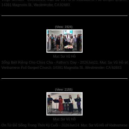
14381 Magnolia St., Westminster, CA 92683
Read More
Sống Biệt Riêng Cho Chúa Cha - Father's Day - 2026Jun21
(View: 1924)
Mục Sư Vũ Hồ
Sống Biệt Riêng Cho Chúa Cha - Father's Day - 2026Jun21, Mục Sư Vũ Hồ of
Vietnamese Full Gospel Church, 14381 Magnolia St., Westminster, CA 92683
Read More
Ơn Tứ Để Sống Trong Thời Kỳ Cuối - 2026Jun14
(View: 2155)
Mục Sư Vũ Hồ
Ơn Tứ Để Sống Trong Thời Kỳ Cuối - 2026Jun14, Mục Sư Vũ Hồ of Vietnamese