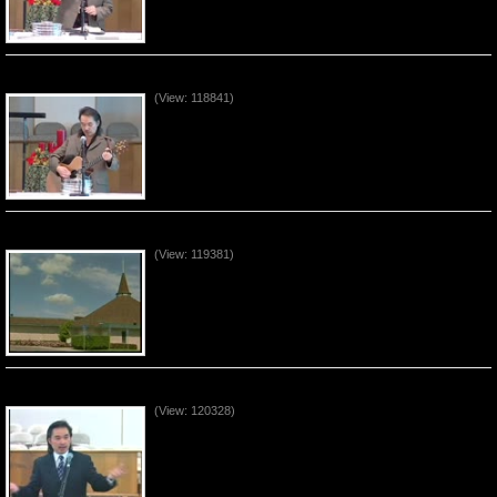
Con Người Trọn Vẹn (P2)
(View: 118841)
Con Người Trọn Vẹn (P1)
(View: 119381)
Sự Tạ Ơn Sống (P4)
(View: 120328)