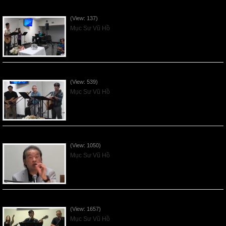
VNFGC Sermon - 2026Aug02
(View: 137)
Mục Sư Vũ Hồ
VNFGC Sermon - 2026July26
(View: 539)
Mục Sư Vũ Hồ
VNFGC Sermon - 2026July19
(View: 1050)
Mục Sư Vũ Hồ
VNFGC Sermon - 2026July12
(View: 1657)
Mục Sư Vũ Hồ