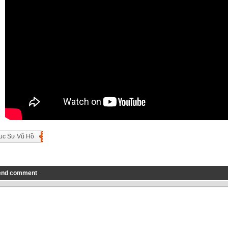
uc Sư Vũ Hồ
end comment