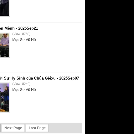
ên Mệnh - 2025Sep21
(View: 8730)
Mục Sư Vũ Hồ
i Sự Hy Sinh của Chúa Giêxu - 2025Sep07
(View: 8249)
Mục Sư Vũ Hồ
Next Page
Last Page