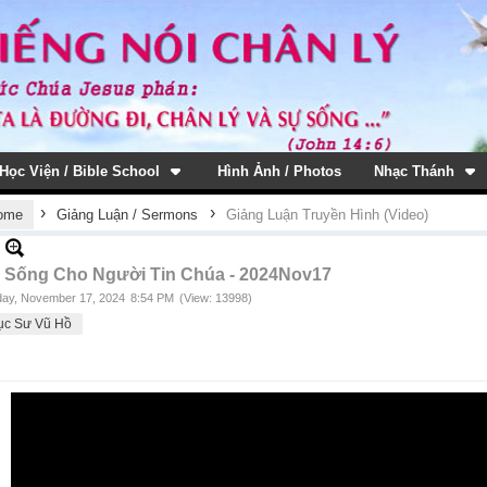
Học Viện / Bible School
Hình Ảnh / Photos
Nhạc Thánh
›
›
ome
Giảng Luận / Sermons
Giảng Luận Truyền Hình (Video)
 Sống Cho Người Tin Chúa - 2024Nov17
ay, November 17, 2024
8:54 PM
(View: 13998)
ục Sư Vũ Hồ