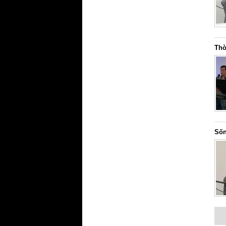
Thờ
Sốn