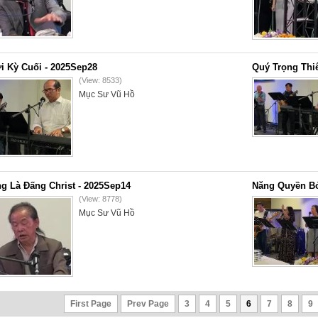
i Kỳ Cuối - 2025Sep28
Quý Trọng Thi
(View: 8533)
Mục Sư Vũ Hồ
g Là Đấng Christ - 2025Sep14
Năng Quyền Bở
(View: 8778)
Mục Sư Vũ Hồ
First Page
Prev Page
3
4
5
6
7
8
9