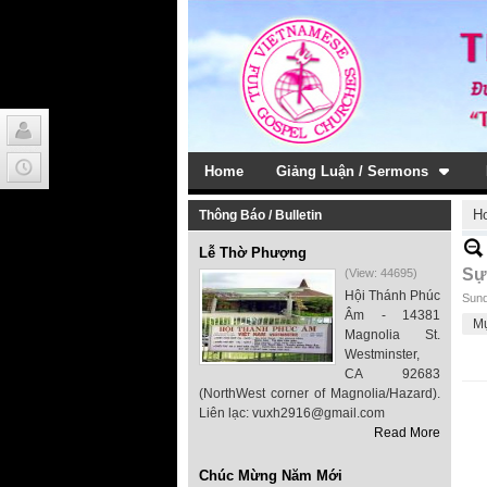
Home
Giảng Luận / Sermons
H
Thông Báo / Bulletin
Lễ Thờ Phượng
Sự
(View: 44695)
Hội Thánh Phúc
Sund
Âm - 14381
M
Magnolia St.
Westminster,
CA 92683
(NorthWest corner of Magnolia/Hazard).
Liên lạc: vuxh2916@gmail.com
Read More
Chúc Mừng Năm Mới