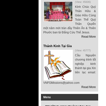
(View: 45606)
Kính Chúc Quý
Thân Hữu &
Giáo Hữu Cùng
Toàn Thể Quý
Thân Quyến
một năm mới tràn đầy Thiên Ân & Thiên
Phước ban từ Đấng Cứu Thế Jesus.
Read More
Thánh Kinh Tại Gia
(View: 45777)
Cầu Nguyện
chương trình tốt
nghiệp kinh
thánh tại gia Xin
liên lạc email:
VNFGMissions@yahoo.com
Read More
Menu