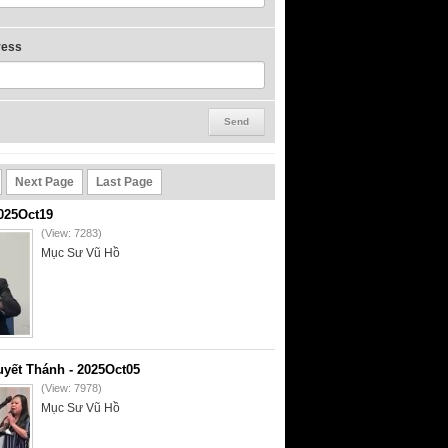
ress
Next Page
Last Page
2025Oct19
(View: 7283)
Mục Sư Vũ Hồ
yết Thánh - 2025Oct05
(View: 7978)
Mục Sư Vũ Hồ