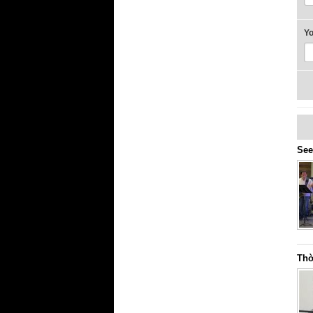
Y
See
Thờ