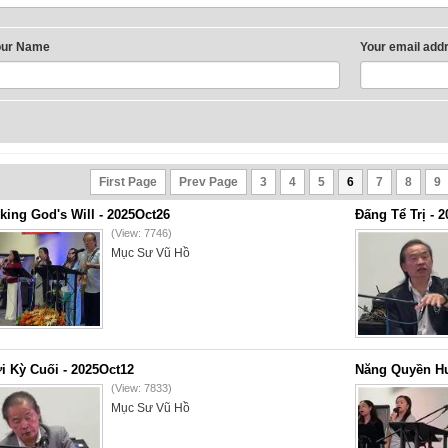
our Name
Your email add
First Page
Prev Page
3
4
5
6
7
8
9
king God's Will - 2025Oct26
Đấng Tể Trị - 
(View: 7746)
Mục Sư Vũ Hồ
i Kỳ Cuối - 2025Oct12
Năng Quyền Hu
(View: 7833)
Mục Sư Vũ Hồ