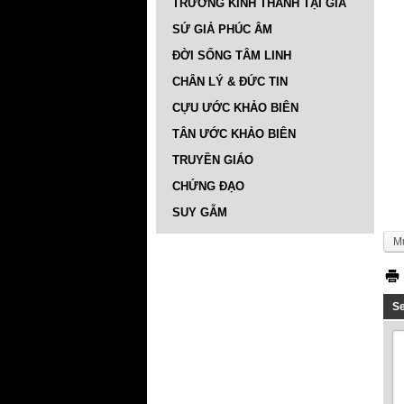
TRƯỜNG KINH THÁNH TẠI GIA
SỨ GIẢ PHÚC ÂM
ĐỜI SỐNG TÂM LINH
CHÂN LÝ & ĐỨC TIN
CỰU ƯỚC KHẢO BIÊN
TÂN ƯỚC KHẢO BIÊN
TRUYỀN GIÁO
CHỨNG ĐẠO
SUY GẪM
M
S