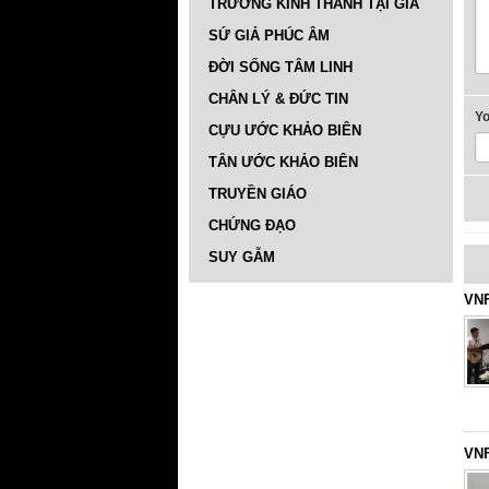
TRƯỜNG KINH THÁNH TẠI GIA
SỨ GIẢ PHÚC ÂM
ĐỜI SỐNG TÂM LINH
CHÂN LÝ & ĐỨC TIN
Y
CỰU ƯỚC KHẢO BIÊN
TÂN ƯỚC KHẢO BIÊN
TRUYỀN GIÁO
CHỨNG ĐẠO
SUY GẪM
VNF
VNF