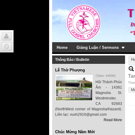
Home
Giảng Luận / Sermons
H
Thông Báo / Bulletin
Lễ Thờ Phượng
Ta
(View: 44696)
Hội Thánh Phúc
Thur
Âm - 14381
M
Magnolia St.
Westminster,
CA 92683
(NorthWest corner of Magnolia/Hazard).
Liên lạc: vuxh2916@gmail.com
Read More
Chúc Mừng Năm Mới