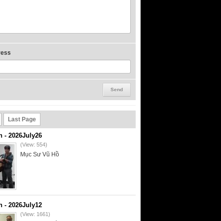
ress
Last Page
- 2026July26
(View: 554)
Mục Sư Vũ Hồ
- 2026July12
(View: 1661)