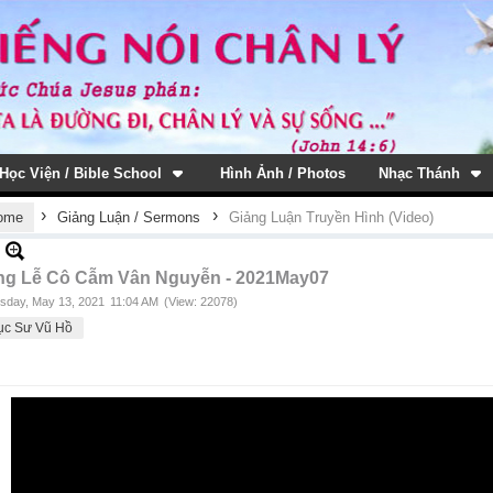
Học Viện / Bible School
Hình Ảnh / Photos
Nhạc Thánh
›
›
ome
Giảng Luận / Sermons
Giảng Luận Truyền Hình (Video)
ng Lễ Cô Cẫm Vân Nguyễn - 2021May07
sday, May 13, 2021
11:04 AM
(View: 22078)
ục Sư Vũ Hồ