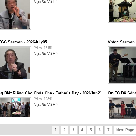
Mục Sư Vũ Hồ
GC Sermon - 2026July05
Vnfgc Sermon 
(View: 1615)
Mục Sư Vũ Hồ
g Biệt Riêng Cho Chúa Cha - Father's Day - 2026Jun21
Ơn Tứ Để Sống
(View: 1934)
Mục Sư Vũ Hồ
1
2
3
4
5
6
7
Next Page