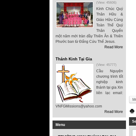
(View: 45606)
Kính Chúc Quý
Thân Hữu &
Giáo Hữu Cùng
Toàn Thể Quý
Thân Quyến
một năm mới tràn đầy Thiên Ân & Thiên
Phước ban từ Đấng Cứu Thế Jesus.
Read More
Thánh Kinh Tại Gia
(View: 45777)
Cầu Nguyện
chương trình tốt
nghiệp kinh
thánh tại gia Xin
liên lạc email:
M
VNFGMissions@yahoo.com
Read More
S
Menu