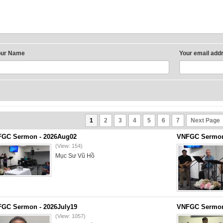
our Name
Your email add
1
2
3
4
5
6
7
Next Page
GC Sermon - 2026Aug02
VNFGC Sermon 
(View: 154)
Mục Sư Vũ Hồ
GC Sermon - 2026July19
VNFGC Sermon 
(View: 1057)