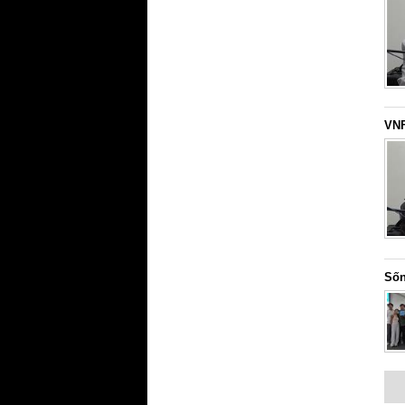
VNF
Sốn