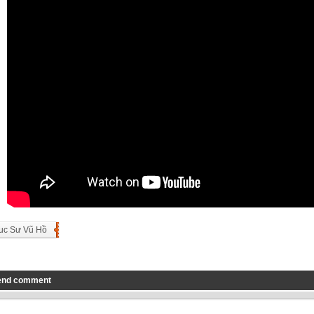
uc Sư Vũ Hồ
end comment