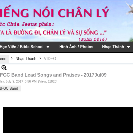
Học Viện / Bible School
Hình Ảnh / Photos
Nhạc Thánh
›
›
ome
Nhạc Thánh
VIDEO
FGC Band Lead Songs and Praises - 2017Jul09
ay, July 9, 2017
6:56 PM
(View: 11920)
NFGC Band