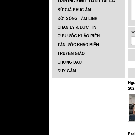
TRƯỜNG KINH THÁNH TẠI GIA
SỨ GIẢ PHÚC ÂM
ĐỜI SỐNG TÂM LINH
CHÂN LÝ & ĐỨC TIN
Y
CỰU ƯỚC KHẢO BIÊN
TÂN ƯỚC KHẢO BIÊN
TRUYỀN GIÁO
CHỨNG ĐẠO
SUY GẪM
Ngư
202
Pra