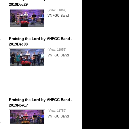
2019Dec29
(View: 11887)
VNFGC Band
-
Praising the Lord by VNFGC Band -
2019Dec08
(View: 11955)
VNFGC Band
Praising the Lord by VNFGC Band -
2019Nov17
(View: 11752)
VNFGC Band
,