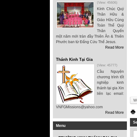
(View: 45606)
Kính Chúc Quý
Thân Hữu &
Giáo Hữu Cùng
Toàn Thể Quý
Thân Quyến
một năm mới tràn đầy Thiên Ân & Thiên
Phước ban từ Đấng Cứu Thế Jesus.
Read More
Thánh Kinh Tại Gia
(View: 45777)
Cầu Nguyện
chương trình tốt
nghiệp kinh
thánh tại gia Xin
liên lạc email:
We
VNFGMissions@yahoo.com
Read More
S
Menu