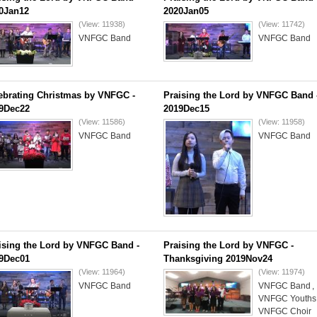
0Jan12
2020Jan05
(View: 11938)
(View: 11742)
VNFGC Band
VNFGC Band
ebrating Christmas by VNFGC -
Praising the Lord by VNFGC Band 
9Dec22
2019Dec15
(View: 11586)
(View: 11958)
VNFGC Band
VNFGC Band
ising the Lord by VNFGC Band -
Praising the Lord by VNFGC -
9Dec01
Thanksgiving 2019Nov24
(View: 11964)
(View: 11974)
VNFGC Band
VNFGC Band
,
VNFGC Youths
VNFGC Choir