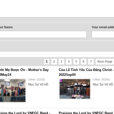
our Name
Your email add
1
2
3
4
5
6
7
Next Page
ời Mẹ Được Ơn - Mother's Day
Của Lễ Tình Yêu Của Đấng Christ -
3May14
2022Sep04
(View: 21102)
(View: 24156)
Mục Sư Vũ Hồ
Mục Sư Vũ Hồ
ising the Lord by VNFGC Band -
Praising the Lord by VNFGC Band 