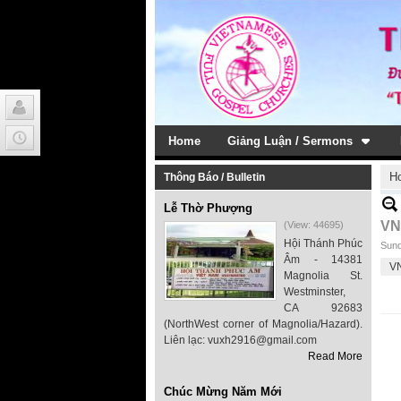
Home
Giảng Luận / Sermons
H
Thông Báo / Bulletin
Lễ Thờ Phượng
VN
(View: 44695)
Hội Thánh Phúc
Sund
Âm - 14381
V
Magnolia St.
Westminster,
CA 92683
(NorthWest corner of Magnolia/Hazard).
Liên lạc: vuxh2916@gmail.com
Read More
Chúc Mừng Năm Mới