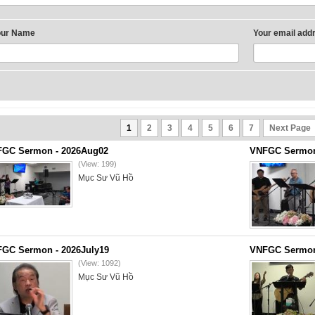
our Name
Your email add
1
2
3
4
5
6
7
Next Page
GC Sermon - 2026Aug02
VNFGC Sermon 
(View: 199)
Mục Sư Vũ Hồ
GC Sermon - 2026July19
VNFGC Sermon 
(View: 1092)
Mục Sư Vũ Hồ