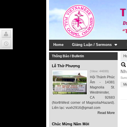
Home
Giảng Luận / Sermons
H
Thông Báo / Bulletin
Lễ Thờ Phượng
Nh
(View: 44699)
Hội Thánh Phúc
Sund
Âm - 14381
Mụ
Magnolia St.
Westminster,
CA 92683
(NorthWest corner of Magnolia/Hazard).
Liên lạc: vuxh2916@gmail.com
Read More
Chúc Mừng Năm Mới