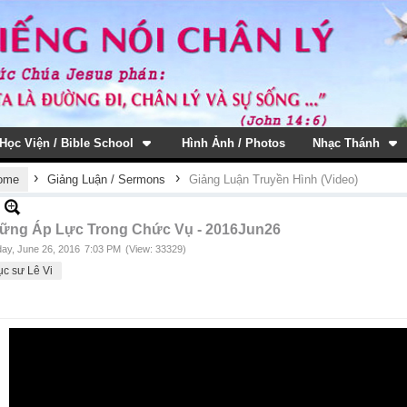
Học Viện / Bible School
Hình Ảnh / Photos
Nhạc Thánh
›
›
ome
Giảng Luận / Sermons
Giảng Luận Truyền Hình (Video)
ững Áp Lực Trong Chức Vụ - 2016Jun26
ay, June 26, 2016
7:03 PM
(View: 33329)
c sư Lê Vi