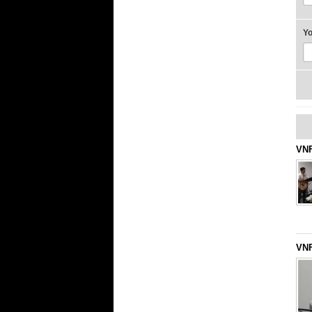
Y
VNF
VNF