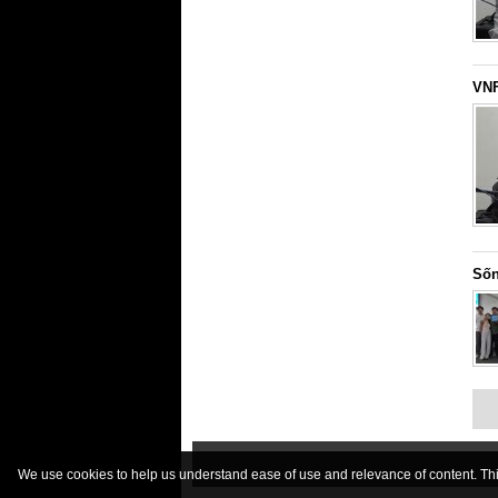
VNF
Sốn
We use cookies to help us understand ease of use and relevance of content. This