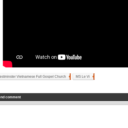
stminster Vietnamese Full Gospel Church
MS Le Vi
end comment