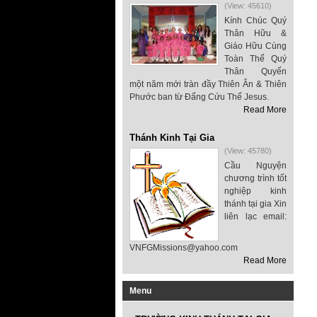
(View: 45610)
Kính Chúc Quý
Thân Hữu &
Giáo Hữu Cùng
Toàn Thể Quý
Thân Quyến
một năm mới tràn đầy Thiên Ân & Thiên
Phước ban từ Đấng Cứu Thế Jesus.
Read More
Thánh Kinh Tại Gia
(View: 45780)
Cầu Nguyện
chương trình tốt
nghiệp kinh
thánh tại gia Xin
liên lạc email:
VNFGMissions@yahoo.com
Read More
Menu