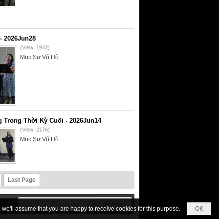
- 2026Jun28
(View: 1942)
Mục Sư Vũ Hồ
 Trong Thời Kỳ Cuối - 2026Jun14
(View: 2176)
Mục Sư Vũ Hồ
Last Page
we'll assume that you are happy to receive cookies for this purpose.
OK