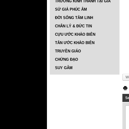
TRƯỜNG KINH THÁNH TẠI GIA
SỨ GIẢ PHÚC ÂM
ĐỜI SỐNG TÂM LINH
CHÂN LÝ & ĐỨC TIN
CỰU ƯỚC KHẢO BIÊN
TÂN ƯỚC KHẢO BIÊN
TRUYỀN GIÁO
CHỨNG ĐẠO
SUY GẪM
We
S