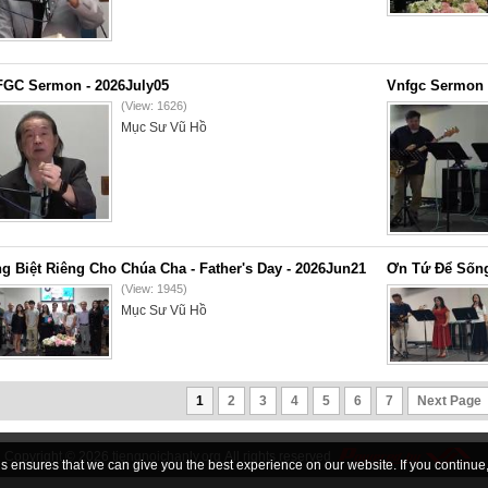
GC Sermon - 2026July05
Vnfgc Sermon 
(View: 1626)
Mục Sư Vũ Hồ
g Biệt Riêng Cho Chúa Cha - Father's Day - 2026Jun21
Ơn Tứ Để Sống
(View: 1945)
Mục Sư Vũ Hồ
1
2
3
4
5
6
7
Next Page
Copyright © 2026
tiengnoichanly.org
All rights reserved
 ensures that we can give you the best experience on our website. If you continue, 