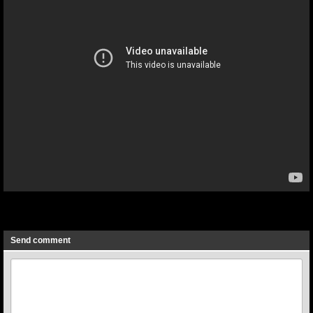
Previous
Next
Send comment