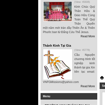
(View: 45608)
Kính Chúc Quý
Thân Hữu &
Giáo Hữu Cùng
Toàn Thể Quý
Thân Quyến
một năm mới tràn đầy Thiên Ân & Thiên
Phước ban từ Đấng Cứu Thế Jesus.
Read More
Thánh Kinh Tại Gia
(View: 45778)
Cầu Nguyện
chương trình tốt
nghiệp kinh
thánh tại gia Xin
liên lạc email:
VNFGMissions@yahoo.com
S
Read More
Menu