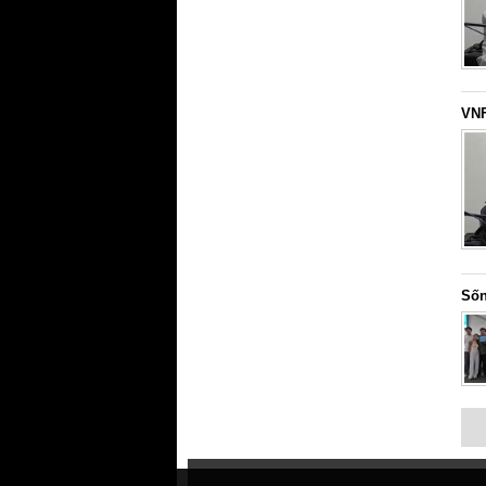
VNF
Sốn