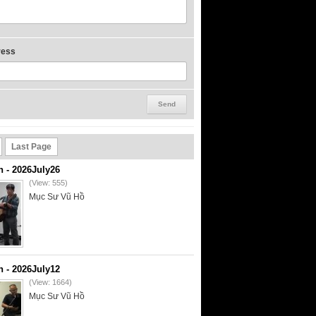
ress
Last Page
- 2026July26
(View: 555)
Mục Sư Vũ Hồ
- 2026July12
(View: 1664)
Mục Sư Vũ Hồ