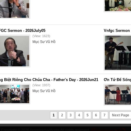
GC Sermon - 2026July05
Vnfgc Sermon 
(View: 1623)
Mục Sư Vũ Hồ
g Biệt Riêng Cho Chúa Cha - Father's Day - 2026Jun21
Ơn Tứ Để Sống
(View: 1937)
Mục Sư Vũ Hồ
1
2
3
4
5
6
7
Next Page
Copyright © 2026
tiengnoichanly.org
All rights reserved