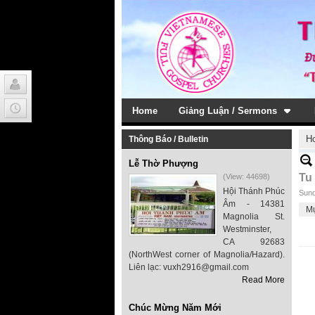
Home
Giảng Luận / Sermons
H
Thông Báo / Bulletin
Lễ Thờ Phượng
Tu
(View: 44698)
Hội Thánh Phúc
Sund
Âm - 14381
M
Magnolia St.
Westminster,
CA 92683
(NorthWest corner of Magnolia/Hazard).
Liên lạc: vuxh2916@gmail.com
Read More
Chúc Mừng Năm Mới