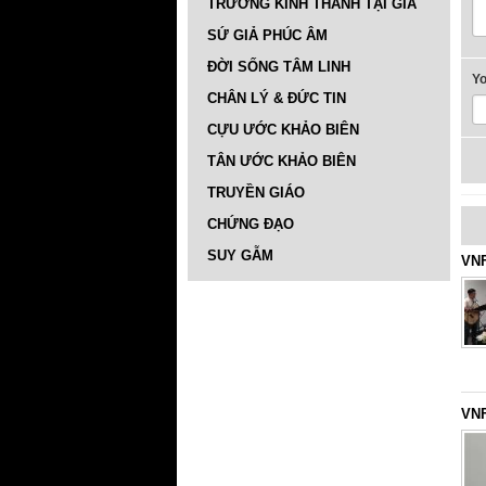
TRƯỜNG KINH THÁNH TẠI GIA
SỨ GIẢ PHÚC ÂM
ĐỜI SỐNG TÂM LINH
Y
CHÂN LÝ & ĐỨC TIN
CỰU ƯỚC KHẢO BIÊN
TÂN ƯỚC KHẢO BIÊN
TRUYỀN GIÁO
CHỨNG ĐẠO
SUY GẪM
VNF
VNF