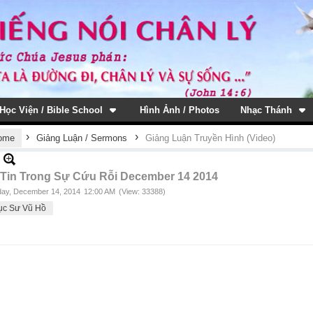
Học Viện / Bible School
Hình Ảnh / Photos
Nhạc Thánh
›
›
ome
Giảng Luận / Sermons
Giảng Luận Truyền Hình (Video)
 Tin Trong Sự Cứu Rỗi December 14 2014
ay, December 14, 2014
12:00 AM
(View: 33388)
ục Sư Vũ Hồ