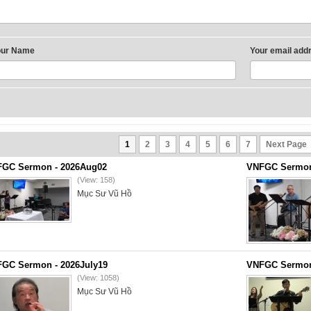
our Name
Your email add
1
2
3
4
5
6
7
Next Page
GC Sermon - 2026Aug02
VNFGC Sermon 
(View: 158)
Mục Sư Vũ Hồ
GC Sermon - 2026July19
VNFGC Sermon 
(View: 1058)
Mục Sư Vũ Hồ