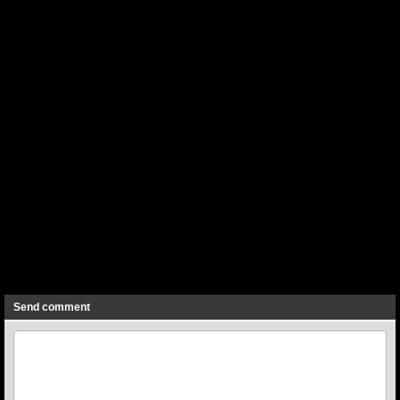
Previous
Next
Send comment