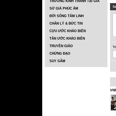
TRƯỜNG KINH THÁNH TẠI GIA
S
SỨ GIẢ PHÚC ÂM
ĐỜI SỐNG TÂM LINH
CHÂN LÝ & ĐỨC TIN
CỰU ƯỚC KHẢO BIÊN
TÂN ƯỚC KHẢO BIÊN
TRUYỀN GIÁO
Y
CHỨNG ĐẠO
SUY GẪM
VNF