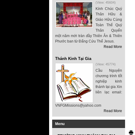
(View: 45604)
Kính Chúc Quý
Thân Hữu &
Giáo Hữu Cùng
Toàn Thể Quý
Thân Quyến
một năm mới tràn đầy Thiên Ân & Thiên
Phước ban từ Đấng Cứu Thế Jesus.
Read More
Thánh Kinh Tại Gia
(View: 45774)
Cầu Nguyện
chương trình tốt
nghiệp kinh
thánh tại gia Xin
liên lạc email:
VNFGMissions@yahoo.com
Read More
Menu