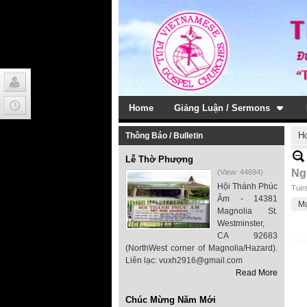
Home
Giảng Luận / Sermons
H
Thông Báo / Bulletin
Lễ Thờ Phượng
Ng
(View: 44694)
Hội Thánh Phúc
Tues
Âm - 14381
M
Magnolia St.
Westminster,
CA 92683
(NorthWest corner of Magnolia/Hazard).
Liên lạc: vuxh2916@gmail.com
Read More
Chúc Mừng Năm Mới