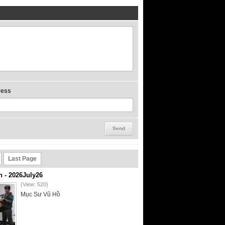
ress
Last Page
- 2026July26
(View: 520)
Mục Sư Vũ Hồ