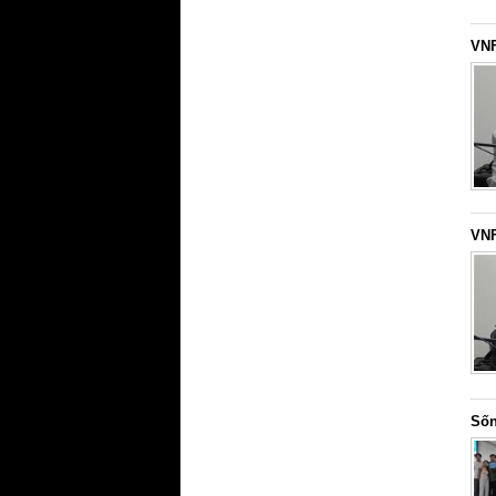
VNF
VNF
Sốn