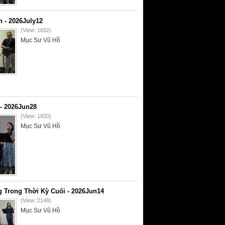
- 2026July12
(View: 1652)
Mục Sư Vũ Hồ
- 2026Jun28
(View: 1920)
Mục Sư Vũ Hồ
 Trong Thời Kỳ Cuối - 2026Jun14
(View: 2148)
Mục Sư Vũ Hồ