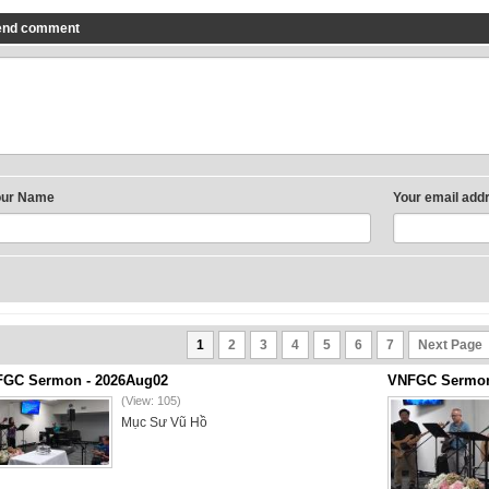
end comment
our Name
Your email add
1
2
3
4
5
6
7
Next Page
GC Sermon - 2026Aug02
VNFGC Sermon 
(View: 105)
Mục Sư Vũ Hồ