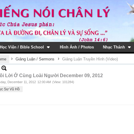
Học Viện / Bible School
Hình Ảnh / Photos
Nhạc Thánh
›
›
ome
Giảng Luận / Sermons
Giảng Luận Truyền Hình (Video)
ôi Lời Ở Cùng Loài Người December 09, 2012
day, December 11, 2012
12:00 AM
(View: 101284)
ục Sư Vũ Hồ