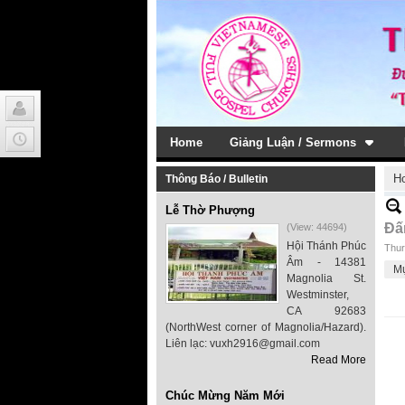
Home
Giảng Luận / Sermons
H
Thông Báo / Bulletin
Lễ Thờ Phượng
Đấ
(View: 44694)
Hội Thánh Phúc
Thur
Âm - 14381
M
Magnolia St.
Westminster,
CA 92683
(NorthWest corner of Magnolia/Hazard).
Liên lạc: vuxh2916@gmail.com
Read More
Chúc Mừng Năm Mới