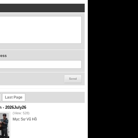
ress
Last Page
- 2026July26
(View: 528)
Mục Sư Vũ Hồ