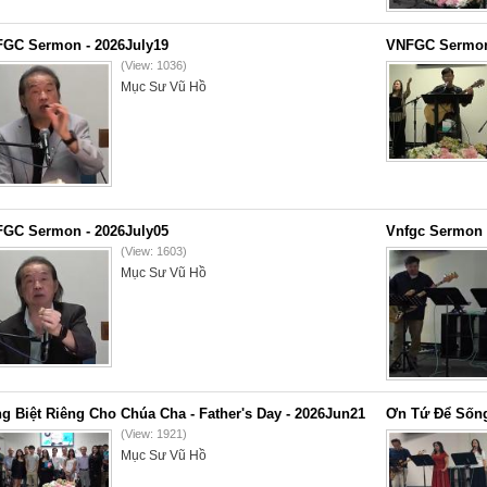
GC Sermon - 2026July19
VNFGC Sermon 
(View: 1036)
Mục Sư Vũ Hồ
GC Sermon - 2026July05
Vnfgc Sermon 
(View: 1603)
Mục Sư Vũ Hồ
g Biệt Riêng Cho Chúa Cha - Father's Day - 2026Jun21
Ơn Tứ Để Sống
(View: 1921)
Mục Sư Vũ Hồ