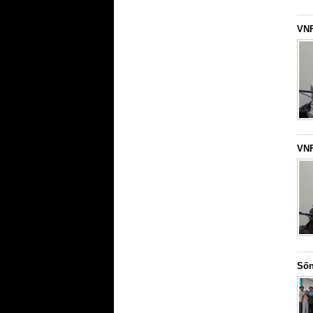
VNF
VNF
Sốn