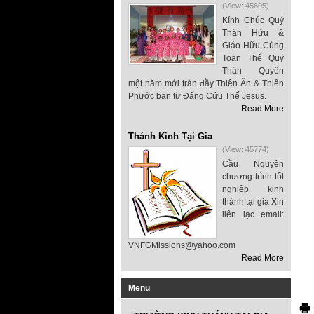
(View: 45605)
Kính Chúc Quý
Thân Hữu &
Giáo Hữu Cùng
Toàn Thể Quý
Thân Quyến
một năm mới tràn đầy Thiên Ân & Thiên
Phước ban từ Đấng Cứu Thế Jesus.
Read More
Thánh Kinh Tại Gia
(View: 45774)
Cầu Nguyện
chương trình tốt
nghiệp kinh
thánh tại gia Xin
liên lạc email:
VNFGMissions@yahoo.com
Read More
Menu