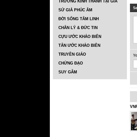
TRƯỜNG KINH THÁNH TẠI GIA
S
SỨ GIẢ PHÚC ÂM
ĐỜI SỐNG TÂM LINH
CHÂN LÝ & ĐỨC TIN
CỰU ƯỚC KHẢO BIÊN
TÂN ƯỚC KHẢO BIÊN
TRUYỀN GIÁO
Y
CHỨNG ĐẠO
SUY GẪM
VNF