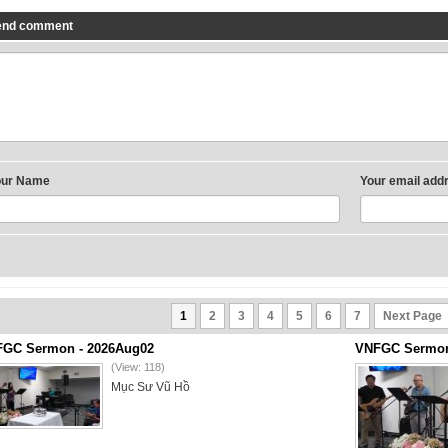
end comment
our Name
Your email add
1
2
3
4
5
6
7
Next Page
GC Sermon - 2026Aug02
VNFGC Sermon 
(View: 118)
Mục Sư Vũ Hồ