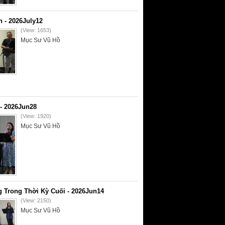
- 2026July12
(View: 1653)
Mục Sư Vũ Hồ
- 2026Jun28
(View: 1920)
Mục Sư Vũ Hồ
 Trong Thời Kỳ Cuối - 2026Jun14
(View: 2150)
Mục Sư Vũ Hồ