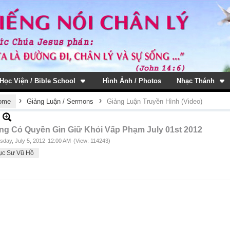
Học Viện / Bible School
Hình Ảnh / Photos
Nhạc Thánh
›
›
ome
Giảng Luận / Sermons
Giảng Luận Truyền Hình (Video)
ng Có Quyền Gìn Giữ Khỏi Vấp Phạm July 01st 2012
sday, July 5, 2012
12:00 AM
(View: 114243)
ục Sư Vũ Hồ