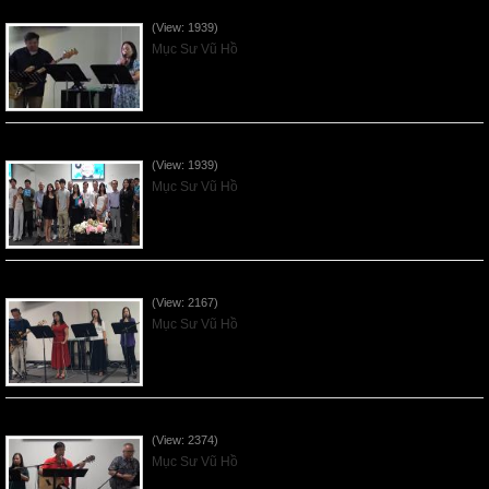
Vnfgc Sermon - 2026Jun28
(View: 1939)
Mục Sư Vũ Hồ
Sống Biệt Riêng Cho Chúa Cha - Father's Day - 2026Jun21
(View: 1939)
Mục Sư Vũ Hồ
Ơn Tứ Để Sống Trong Thời Kỳ Cuối - 2026Jun14
(View: 2167)
Mục Sư Vũ Hồ
Mục Đích của Các Ân Tứ - 2026Jun07
(View: 2374)
Mục Sư Vũ Hồ