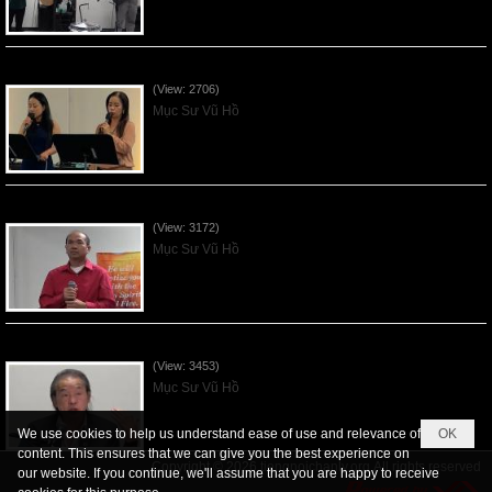
Các Ơn Tứ Thiêng Liên - 2026May31
(View: 2706)
Mục Sư Vũ Hồ
Thần Linh Năng Quyền - 2026May24
(View: 3172)
Mục Sư Vũ Hồ
Thần Linh của Giao Ước - 2026May17
(View: 3453)
Mục Sư Vũ Hồ
We use cookies to help us understand ease of use and relevance of
OK
content. This ensures that we can give you the best experience on
Copyright © 2026
tiengnoichanly.org
All rights reserved
our website. If you continue, we'll assume that you are happy to receive