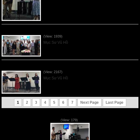
Sống Biệt Riêng Cho Chúa Cha - Father's Day - 2026Jun21
(View: 1939)
Mục Sư Vũ Hồ
Ơn Tứ Để Sống Trong Thời Kỳ Cuối - 2026Jun14
(View: 2167)
Mục Sư Vũ Hồ
1
2
3
4
5
6
7
Next Page
Last Page
VNFGC Sermon - 2026Aug02
(View: 179)