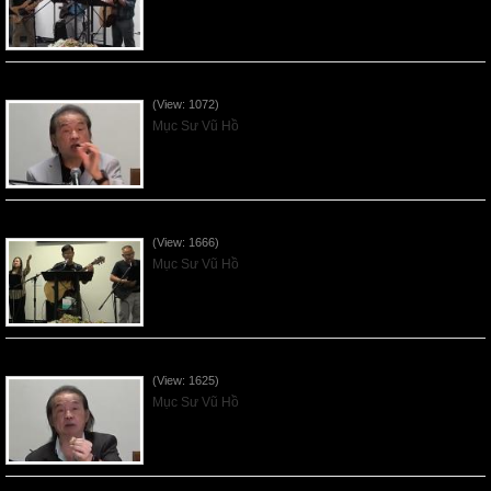
VNFGC Sermon - 2026July19
(View: 1072)
Mục Sư Vũ Hồ
VNFGC Sermon - 2026July12
(View: 1666)
Mục Sư Vũ Hồ
VNFGC Sermon - 2026July05
(View: 1625)
Mục Sư Vũ Hồ