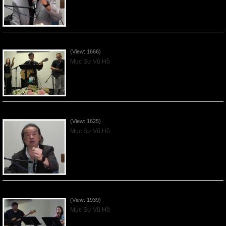
VNFGC Sermon - 2026July12
(View: 1666)
Mục Sư Vũ Hồ
VNFGC Sermon - 2026July05
(View: 1625)
Mục Sư Vũ Hồ
Vnfgc Sermon - 2026Jun28
(View: 1939)
Mục Sư Vũ Hồ