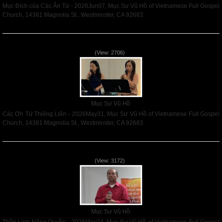
Mục Đích của Các Ân Tứ - 2026Jun07, Mục Sư Vũ Hồ of Vietnamese Full Gospel
Church, 14381 Magnolia St., Westminster, CA 92683
Read More
Các Ơn Tứ Thiêng Liên - 2026May31
(View: 2706)
Mục Sư Vũ Hồ
Các Ơn Tứ Thiêng Liên - 2026May31, Mục Sư Vũ Hồ of Vietnamese Full Gospel
Church, 14381 Magnolia St., Westminster, CA 92683
Read More
Thần Linh Năng Quyền - 2026May24
(View: 3172)
Mục Sư Vũ Hồ