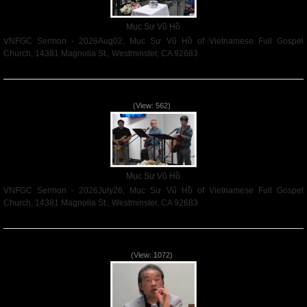
Mục Sư Vũ Hồ
VNFGC Sermon - 2026Aug02, Mục Sư Vũ Hồ of Vietnamese Full Gospel
Church, 14381 Magnolia St., Westminster, CA 92683
Read More
VNFGC Sermon - 2026July26
(View: 562)
Mục Sư Vũ Hồ
VNFGC Sermon - 2026July26, Mục Sư Vũ Hồ of Vietnamese Full Gospel
Church, 14381 Magnolia St., Westminster, CA 92683
Read More
VNFGC Sermon - 2026July19
(View: 1072)