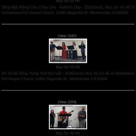
Mục Sư Vũ Hồ
Sống Biệt Riêng Cho Chúa Cha - Father's Day - 2026Jun21, Mục Sư Vũ Hồ of
Vietnamese Full Gospel Church, 14381 Magnolia St., Westminster, CA 92683
Read More
Ơn Tứ Để Sống Trong Thời Kỳ Cuối - 2026Jun14
(View: 2167)
Mục Sư Vũ Hồ
Ơn Tứ Để Sống Trong Thời Kỳ Cuối - 2026Jun14, Mục Sư Vũ Hồ of Vietnamese
Full Gospel Church, 14381 Magnolia St., Westminster, CA 92683
Read More
Mục Đích của Các Ân Tứ - 2026Jun07
(View: 2374)
Mục Sư Vũ Hồ