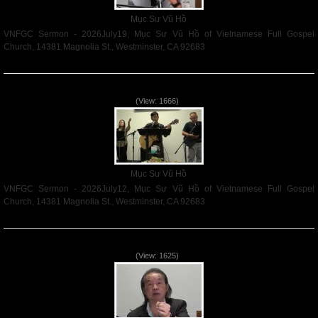
Mục Sư Vũ Hồ
VNFGC Sermon - 2026July19, Mục Sư Vũ Hồ of Vietnamese Full Gospel
Church, 14381 Magnolia St., Westminster, CA 92683
Read More
VNFGC Sermon - 2026July12
(View: 1666)
Mục Sư Vũ Hồ
VNFGC Sermon - 2026July12, Mục Sư Vũ Hồ of Vietnamese Full Gospel
Church, 14381 Magnolia St., Westminster, CA 92683
Read More
VNFGC Sermon - 2026July05
(View: 1625)