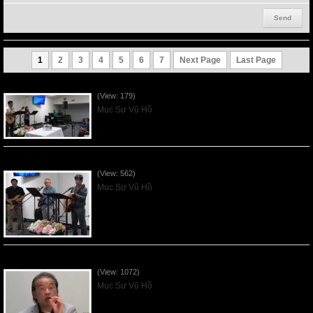
1
2
3
4
5
6
7
Next Page
Last Page
VNFGC Sermon - 2026Aug02
(View: 179)
Mục Sư Vũ Hồ
VNFGC Sermon - 2026July26
(View: 562)
Mục Sư Vũ Hồ
VNFGC Sermon - 2026July19
(View: 1072)
Mục Sư Vũ Hồ