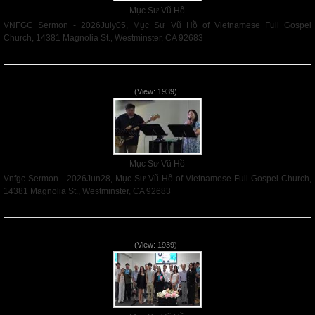
Mục Sư Vũ Hồ
VNFGC Sermon - 2026July05, Mục Sư Vũ Hồ of Vietnamese Full Gospel
Church, 14381 Magnolia St., Westminster, CA 92683
Read More
Vnfgc Sermon - 2026Jun28
(View: 1939)
Mục Sư Vũ Hồ
Vnfgc Sermon - 2026Jun28, Mục Sư Vũ Hồ of Vietnamese Full Gospel Church,
14381 Magnolia St., Westminster, CA 92683
Read More
Sống Biệt Riêng Cho Chúa Cha - Father's Day - 2026Jun21
(View: 1939)