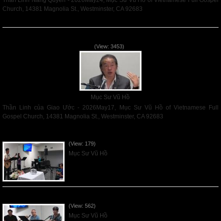
Thần Linh Năng Quyền - 2026May24, Mục Sư Vũ Hồ of Vietnamese Full Gospel
Church, 14381 Magnolia St., Westminster, CA 92683
Read More
Thần Linh của Giao Ước - 2026May17
(View: 3453)
Mục Sư Vũ Hồ
Thần Linh của Giao Ước - 2026May17, Mục Sư Vũ Hồ of Vietnamese Full
Gospel Church, 14381 Magnolia St., Westminster, CA 92683
Read More
VNFGC Sermon - 2026Aug02
(View: 179)
Mục Sư Vũ Hồ
VNFGC Sermon - 2026July26
(View: 562)
Mục Sư Vũ Hồ