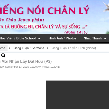
Học Viện / Bible School
Hình Ảnh / Photos
Nhạc Thánh
›
›
ome
Giảng Luận / Sermons
Giảng Luận Truyền Hình (Video)
i Mời Nhận Lấy Đất Hứa (P3)
ay, September 13, 2010
12:00 AM
(View: 102941)