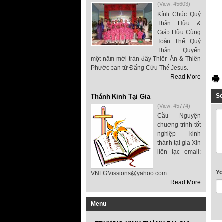
(View: 45603)
Kính Chúc Quý
Thân Hữu &
Giáo Hữu Cùng
Toàn Thể Quý
Thân Quyến
một năm mới tràn đầy Thiên Ân & Thiên
Phước ban từ Đấng Cứu Thế Jesus.
Read More
S
Thánh Kinh Tại Gia
(View: 45774)
Cầu Nguyện
chương trình tốt
nghiệp kinh
thánh tại gia Xin
liên lạc email:
Y
VNFGMissions@yahoo.com
Read More
Menu