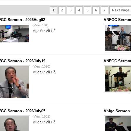
1
2
3
4
5
6
7
Next Page
GC Sermon - 2026Aug02
VNFGC Sermon 
(View: 101)
Mục Sư Vũ Hồ
GC Sermon - 2026July19
VNFGC Sermon 
(View: 1020)
Mục Sư Vũ Hồ
GC Sermon - 2026July05
Vnfgc Sermon 
(View: 1601)
Mục Sư Vũ Hồ