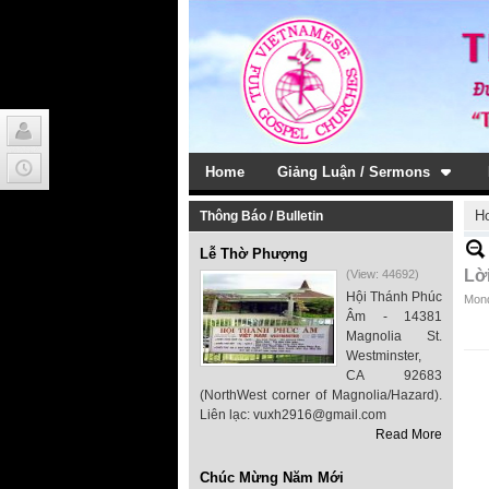
Home
Giảng Luận / Sermons
H
Thông Báo / Bulletin
Lễ Thờ Phượng
Lờ
(View: 44692)
Hội Thánh Phúc
Mond
Âm - 14381
Magnolia St.
Westminster,
CA 92683
(NorthWest corner of Magnolia/Hazard).
Liên lạc: vuxh2916@gmail.com
Read More
Chúc Mừng Năm Mới