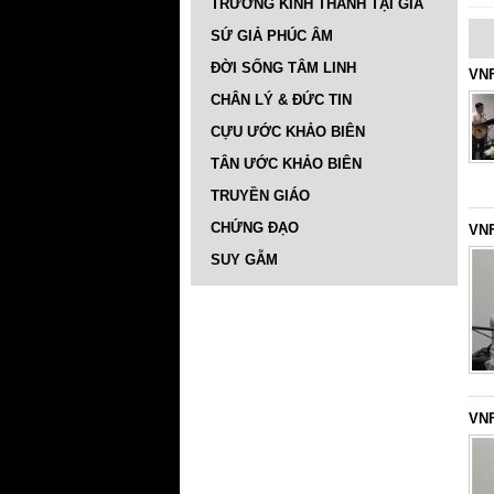
TRƯỜNG KINH THÁNH TẠI GIA
SỨ GIẢ PHÚC ÂM
ĐỜI SỐNG TÂM LINH
VNF
CHÂN LÝ & ĐỨC TIN
CỰU ƯỚC KHẢO BIÊN
TÂN ƯỚC KHẢO BIÊN
TRUYỀN GIÁO
CHỨNG ĐẠO
VNF
SUY GẪM
VNF