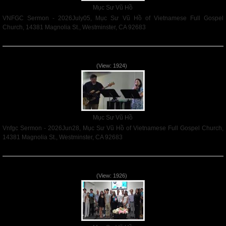
Mục Sư Vũ Hồ
VNFGC Sermon - 2026July05, Mục Sư Vũ Hồ of Vietnamese Full Gospel
Church, 14381 Magnolia St., Westminster, CA 92683
Read More
Vnfgc Sermon - 2026Jun28
(View: 1924)
Mục Sư Vũ Hồ
Vnfgc Sermon - 2026Jun28, Mục Sư Vũ Hồ of Vietnamese Full Gospel Church,
14381 Magnolia St., Westminster, CA 92683
Read More
Sống Biệt Riêng Cho Chúa Cha - Father's Day - 2026Jun21
(View: 1926)