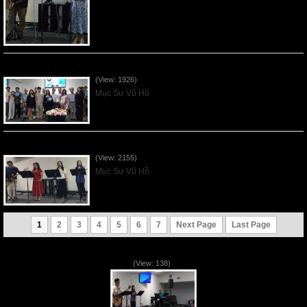
Sống Biệt Riêng Cho Chúa Cha - Father's Day - 2026Jun21
(View: 1926)
Mục Sư Vũ Hồ
Ơn Tứ Để Sống Trong Thời Kỳ Cuối - 2026Jun14
(View: 2155)
Mục Sư Vũ Hồ
1
2
3
4
5
6
7
Next Page
Last Page
VNFGC Sermon - 2026Aug02
(View: 138)