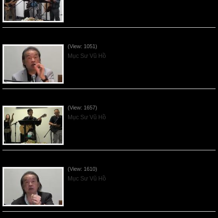
VNFGC Sermon - 2026July19
(View: 1051)
Mục Sư Vũ Hồ
VNFGC Sermon - 2026July12
(View: 1657)
Mục Sư Vũ Hồ
VNFGC Sermon - 2026July05
(View: 1610)
Mục Sư Vũ Hồ