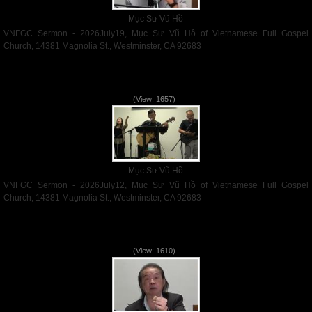
Mục Sư Vũ Hồ
VNFGC Sermon - 2026July19, Mục Sư Vũ Hồ of Vietnamese Full Gospel
Church, 14381 Magnolia St., Westminster, CA 92683
Read More
VNFGC Sermon - 2026July12
(View: 1657)
Mục Sư Vũ Hồ
VNFGC Sermon - 2026July12, Mục Sư Vũ Hồ of Vietnamese Full Gospel
Church, 14381 Magnolia St., Westminster, CA 92683
Read More
VNFGC Sermon - 2026July05
(View: 1610)