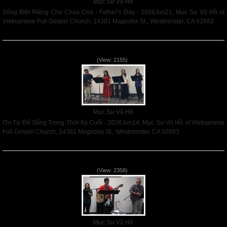
Mục Sư Vũ Hồ
Sống Biệt Riêng Cho Chúa Cha - Father's Day - 2026Jun21, Mục Sư Vũ Hồ of
Vietnamese Full Gospel Church, 14381 Magnolia St., Westminster, CA 92683
Read More
Ơn Tứ Để Sống Trong Thời Kỳ Cuối - 2026Jun14
(View: 2155)
Mục Sư Vũ Hồ
Ơn Tứ Để Sống Trong Thời Kỳ Cuối - 2026Jun14, Mục Sư Vũ Hồ of Vietnamese
Full Gospel Church, 14381 Magnolia St., Westminster, CA 92683
Read More
Mục Đích của Các Ân Tứ - 2026Jun07
(View: 2358)
Mục Sư Vũ Hồ