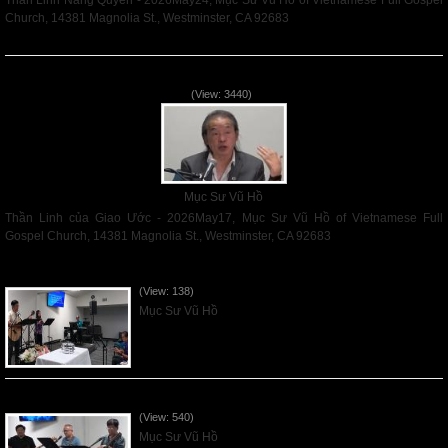
Thần Linh Năng Quyền - 2026May24, Mục Sư Vũ Hồ of Vietnamese Full Gospel
Church, 14381 Magnolia St., Westminster, CA 92683
Read More
Thần Linh của Giao Ước - 2026May17
(View: 3440)
Mục Sư Vũ Hồ
Thần Linh của Giao Ước - 2026May17, Mục Sư Vũ Hồ of Vietnamese Full
Gospel Church, 14381 Magnolia St., Westminster, CA 92683
Read More
VNFGC Sermon - 2026Aug02
(View: 138)
Mục Sư Vũ Hồ
VNFGC Sermon - 2026July26
(View: 540)
Mục Sư Vũ Hồ