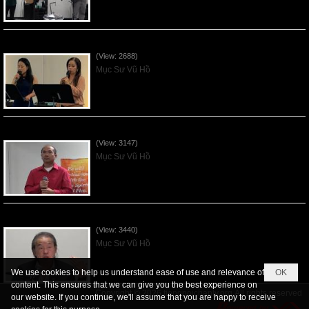
Các Ơn Tứ Thiêng Liên - 2026May31
(View: 2688)
Mục Sư Vũ Hồ
Thần Linh Năng Quyền - 2026May24
(View: 3147)
Mục Sư Vũ Hồ
Thần Linh của Giao Ước - 2026May17
(View: 3440)
Mục Sư Vũ Hồ
We use cookies to help us understand ease of use and relevance of
OK
content. This ensures that we can give you the best experience on
Copyright © 2026
tiengnoichanly.org
All rights reserved
our website. If you continue, we'll assume that you are happy to receive