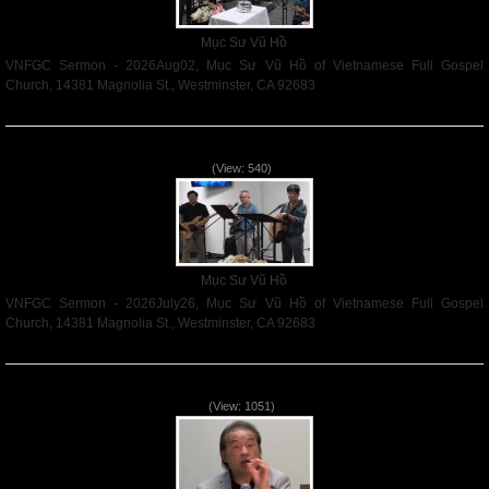
Mục Sư Vũ Hồ
VNFGC Sermon - 2026Aug02, Mục Sư Vũ Hồ of Vietnamese Full Gospel
Church, 14381 Magnolia St., Westminster, CA 92683
Read More
VNFGC Sermon - 2026July26
(View: 540)
Mục Sư Vũ Hồ
VNFGC Sermon - 2026July26, Mục Sư Vũ Hồ of Vietnamese Full Gospel
Church, 14381 Magnolia St., Westminster, CA 92683
Read More
VNFGC Sermon - 2026July19
(View: 1051)