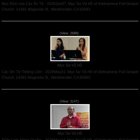
Mục Đích của Các Ân Tứ - 2026Jun07, Mục Sư Vũ Hồ of Vietnamese Full Gospel
Church, 14381 Magnolia St., Westminster, CA 92683
Read More
Các Ơn Tứ Thiêng Liên - 2026May31
(View: 2688)
Mục Sư Vũ Hồ
Các Ơn Tứ Thiêng Liên - 2026May31, Mục Sư Vũ Hồ of Vietnamese Full Gospel
Church, 14381 Magnolia St., Westminster, CA 92683
Read More
Thần Linh Năng Quyền - 2026May24
(View: 3147)
Mục Sư Vũ Hồ