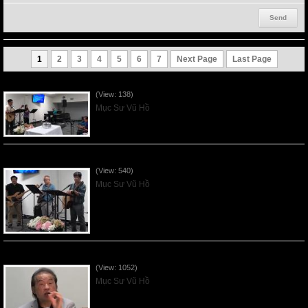
1
2
3
4
5
6
7
Next Page
Last Page
VNFGC Sermon - 2026Aug02
(View: 138)
Mục Sư Vũ Hồ
VNFGC Sermon - 2026July26
(View: 540)
Mục Sư Vũ Hồ
VNFGC Sermon - 2026July19
(View: 1052)
Mục Sư Vũ Hồ