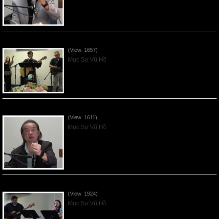
VNFGC Sermon - 2026July12
(View: 1657)
Mục Sư Vũ Hồ
VNFGC Sermon - 2026July05
(View: 1611)
Mục Sư Vũ Hồ
Vnfgc Sermon - 2026Jun28
(View: 1924)
Mục Sư Vũ Hồ