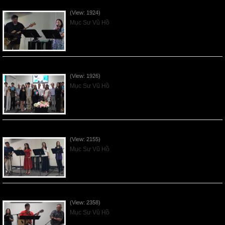
Vnfgc Sermon - 2026Jun28
(View: 1924)
Mục Sư Vũ Hồ
Sống Biệt Riêng Cho Chúa Cha - Father's Day - 2026Jun21
(View: 1926)
Mục Sư Vũ Hồ
Ơn Tứ Để Sống Trong Thời Kỳ Cuối - 2026Jun14
(View: 2155)
Mục Sư Vũ Hồ
Mục Đích của Các Ân Tứ - 2026Jun07
(View: 2358)
Mục Sư Vũ Hồ