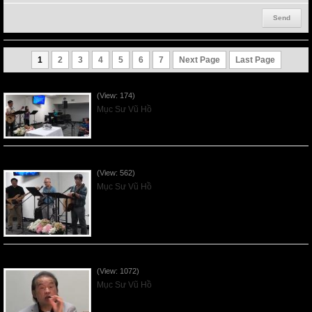
1
2
3
4
5
6
7
Next Page
Last Page
VNFGC Sermon - 2026Aug02
(View: 174)
Mục Sư Vũ Hồ
VNFGC Sermon - 2026July26
(View: 562)
Mục Sư Vũ Hồ
VNFGC Sermon - 2026July19
(View: 1072)
Mục Sư Vũ Hồ