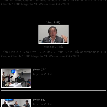
Thần Linh Năng Quyền - 2026May24, Mục Sư Vũ Hồ of Vietnamese Full Gospel
Church, 14381 Magnolia St., Westminster, CA 92683
Read More
Thần Linh của Giao Ước - 2026May17
(View: 3451)
Mục Sư Vũ Hồ
Thần Linh của Giao Ước - 2026May17, Mục Sư Vũ Hồ of Vietnamese Full
Gospel Church, 14381 Magnolia St., Westminster, CA 92683
Read More
VNFGC Sermon - 2026Aug02
(View: 174)
Mục Sư Vũ Hồ
VNFGC Sermon - 2026July26
(View: 562)
Mục Sư Vũ Hồ