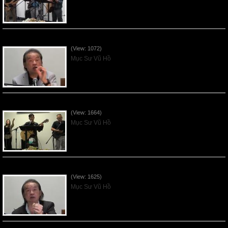
VNFGC Sermon - 2026July19
(View: 1072)
Mục Sư Vũ Hồ
VNFGC Sermon - 2026July12
(View: 1664)
Mục Sư Vũ Hồ
VNFGC Sermon - 2026July05
(View: 1625)
Mục Sư Vũ Hồ