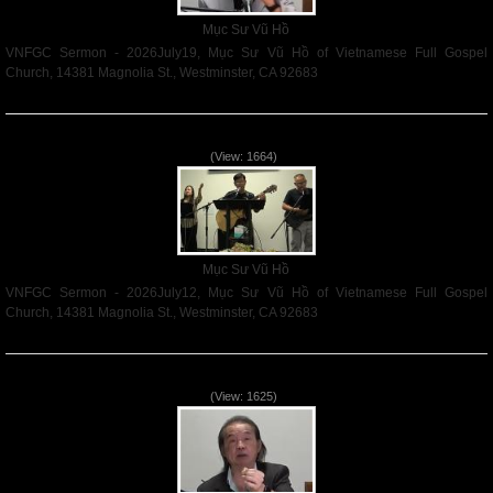
Mục Sư Vũ Hồ
VNFGC Sermon - 2026July19, Mục Sư Vũ Hồ of Vietnamese Full Gospel
Church, 14381 Magnolia St., Westminster, CA 92683
Read More
VNFGC Sermon - 2026July12
(View: 1664)
Mục Sư Vũ Hồ
VNFGC Sermon - 2026July12, Mục Sư Vũ Hồ of Vietnamese Full Gospel
Church, 14381 Magnolia St., Westminster, CA 92683
Read More
VNFGC Sermon - 2026July05
(View: 1625)