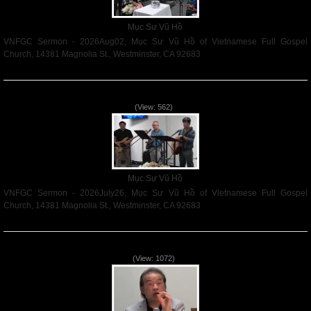
Mục Sư Vũ Hồ
VNFGC Sermon - 2026Aug02, Mục Sư Vũ Hồ of Vietnamese Full Gospel
Church, 14381 Magnolia St., Westminster, CA 92683
Read More
VNFGC Sermon - 2026July26
(View: 562)
Mục Sư Vũ Hồ
VNFGC Sermon - 2026July26, Mục Sư Vũ Hồ of Vietnamese Full Gospel
Church, 14381 Magnolia St., Westminster, CA 92683
Read More
VNFGC Sermon - 2026July19
(View: 1072)