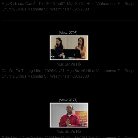
Mục Đích của Các Ân Tứ - 2026Jun07, Mục Sư Vũ Hồ of Vietnamese Full Gospel
Church, 14381 Magnolia St., Westminster, CA 92683
Read More
Các Ơn Tứ Thiêng Liên - 2026May31
(View: 2706)
Mục Sư Vũ Hồ
Các Ơn Tứ Thiêng Liên - 2026May31, Mục Sư Vũ Hồ of Vietnamese Full Gospel
Church, 14381 Magnolia St., Westminster, CA 92683
Read More
Thần Linh Năng Quyền - 2026May24
(View: 3171)
Mục Sư Vũ Hồ