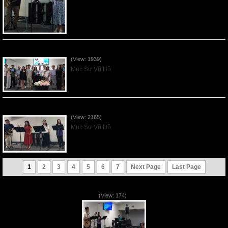
Sống Biệt Riêng Cho Chúa Cha - Father's Day - 2026Jun21
(View: 1939)
Mục Sư Vũ Hồ
Ơn Tứ Để Sống Trong Thời Kỳ Cuối - 2026Jun14
(View: 2165)
Mục Sư Vũ Hồ
1
2
3
4
5
6
7
Next Page
Last Page
VNFGC Sermon - 2026Aug02
(View: 174)