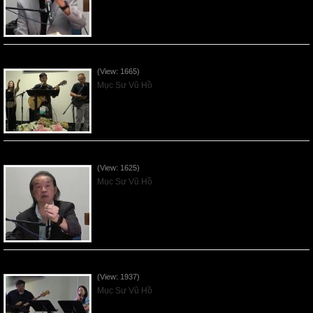
VNFGC Sermon - 2026July12
(View: 1665)
Mục Sư Vũ Hồ
VNFGC Sermon - 2026July05
(View: 1625)
Mục Sư Vũ Hồ
Vnfgc Sermon - 2026Jun28
(View: 1937)
Mục Sư Vũ Hồ