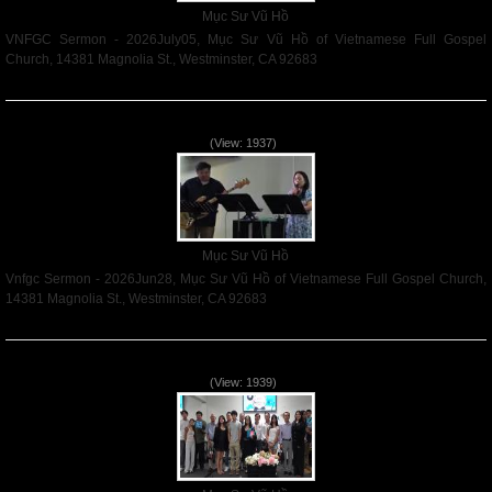
Mục Sư Vũ Hồ
VNFGC Sermon - 2026July05, Mục Sư Vũ Hồ of Vietnamese Full Gospel
Church, 14381 Magnolia St., Westminster, CA 92683
Read More
Vnfgc Sermon - 2026Jun28
(View: 1937)
Mục Sư Vũ Hồ
Vnfgc Sermon - 2026Jun28, Mục Sư Vũ Hồ of Vietnamese Full Gospel Church,
14381 Magnolia St., Westminster, CA 92683
Read More
Sống Biệt Riêng Cho Chúa Cha - Father's Day - 2026Jun21
(View: 1939)