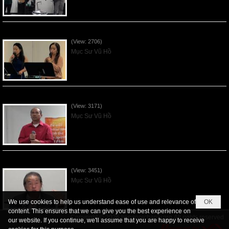
Các Ơn Tứ Thiêng Liên - 2026May31
(View: 2706)
Mục Sư Vũ Hồ
Thần Linh Năng Quyền - 2026May24
(View: 3171)
Mục Sư Vũ Hồ
Thần Linh của Giao Ước - 2026May17
(View: 3451)
Mục Sư Vũ Hồ
We use cookies to help us understand ease of use and relevance of
OK
content. This ensures that we can give you the best experience on
Copyright © 2026
tiengnoichanly.org
All rights reserved
our website. If you continue, we'll assume that you are happy to receive