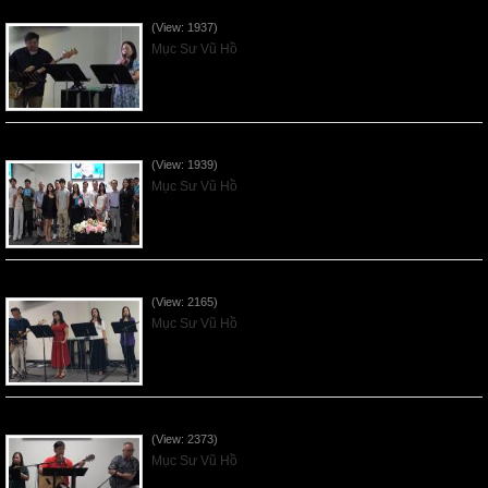
Vnfgc Sermon - 2026Jun28
(View: 1937)
Mục Sư Vũ Hồ
Sống Biệt Riêng Cho Chúa Cha - Father's Day - 2026Jun21
(View: 1939)
Mục Sư Vũ Hồ
Ơn Tứ Để Sống Trong Thời Kỳ Cuối - 2026Jun14
(View: 2165)
Mục Sư Vũ Hồ
Mục Đích của Các Ân Tứ - 2026Jun07
(View: 2373)
Mục Sư Vũ Hồ