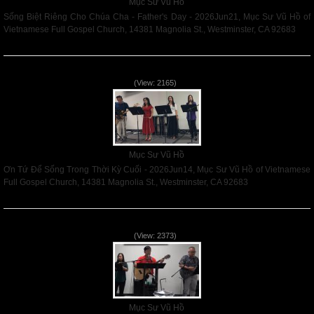
Mục Sư Vũ Hồ
Sống Biệt Riêng Cho Chúa Cha - Father's Day - 2026Jun21, Mục Sư Vũ Hồ of
Vietnamese Full Gospel Church, 14381 Magnolia St., Westminster, CA 92683
Read More
Ơn Tứ Để Sống Trong Thời Kỳ Cuối - 2026Jun14
(View: 2165)
Mục Sư Vũ Hồ
Ơn Tứ Để Sống Trong Thời Kỳ Cuối - 2026Jun14, Mục Sư Vũ Hồ of Vietnamese
Full Gospel Church, 14381 Magnolia St., Westminster, CA 92683
Read More
Mục Đích của Các Ân Tứ - 2026Jun07
(View: 2373)
Mục Sư Vũ Hồ