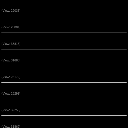
Chúa Là Đồn Lũy Ẩn Núp (P2)
(View: 29033)
Đức Tin Đến Nhờ Nghe Lời Chúa (P2)
(View: 26881)
Phước Cho Người Hầu Việc Chúa (P3)
(View: 33813)
Phước Cho Người Hầu Việc Chúa (P2)
(View: 31688)
Quyền Năng Khi Ở Trong Đấng Christ (Phần 5)
(View: 28172)
Quyền Năng Khi Ở Trong Đấng Christ (Phần 4)
(View: 28299)
Quyền Năng Khi Ở Trong Đấng Christ (Phần 3)
(View: 32253)
Quyền Năng Khi Ở Trong Đấng Christ (Phần 2)
(View: 31869)