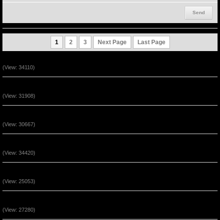
1
2
3
Next Page
Last Page
Ta Là Đường Đi - Lẽ Thật - Sự Sống (P2)
(View: 34110)
Ta Là Đường Đi - Lẽ Thật - Sự Sống (P1)
(View: 31908)
Vượt Qua Những Hoạn Nạn Đến Phước Hạnh 2
(View: 30667)
Vượt Qua Những Hoạn Nạn Đến Phước Hạnh 1
(View: 34420)
Chúa Giê-xu Là Con Đường Của Sự Tha Thứ (P3)
(View: 25053)
Chúa Giê-xu Là Con Đường Của Sự Tha Thứ (P2)
(View: 27280)