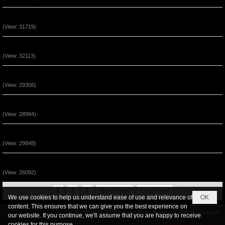
Sự Bình An Trong Đấng Cứu Thế Jesus
(View: 31719)
Sự Kêu Gọi Lần Thứ Nhì (P3)
(View: 32113)
Sự Kêu Gọi Lần Thứ Nhì (P2)
(View: 29356)
Thái Độ Nhận Lãnh Phép Lạ (P3)
(View: 28994)
Thái Độ Nhận Lãnh Phép Lạ (P2)
(View: 29848)
Sự Kêu Gọi Lần Thứ Nhì (P1)
(View: 26092)
1
2
3
Next Page
Last Page
We use cookies to help us understand ease of use and relevance of
OK
content. This ensures that we can give you the best experience on
Copyright © 2026
tiengnoichanly.org
All rights reserved
our website. If you continue, we'll assume that you are happy to receive
cookies for this purpose.