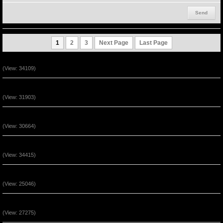
1
2
3
Next Page
Last Page
Ta Là Đường Đi - Lẽ Thật - Sự Sống (P2)
(View: 34109)
Ta Là Đường Đi - Lẽ Thật - Sự Sống (P1)
(View: 31903)
Vượt Qua Những Hoạn Nạn Đến Phước Hạnh 2
(View: 30664)
Vượt Qua Những Hoạn Nạn Đến Phước Hạnh 1
(View: 34415)
Chúa Giê-xu Là Con Đường Của Sự Tha Thứ (P3)
(View: 25046)
Chúa Giê-xu Là Con Đường Của Sự Tha Thứ (P2)
(View: 27275)