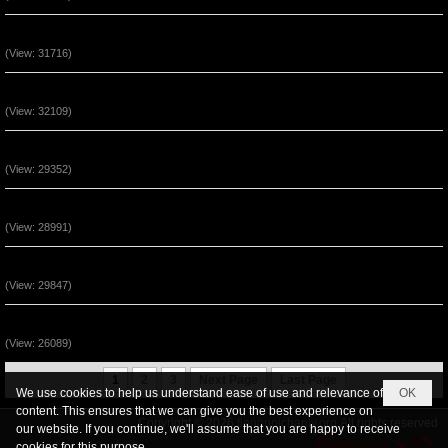
Sự Bình An Trong Đấng Cứu Thế Jesus
(View: 31716)
Sự Kêu Gọi Lần Thứ Nhì (P3)
(View: 32109)
Sự Kêu Gọi Lần Thứ Nhì (P2)
(View: 29352)
Thái Độ Nhận Lãnh Phép Lạ (P3)
(View: 28991)
Thái Độ Nhận Lãnh Phép Lạ (P2)
(View: 29847)
Sự Kêu Gọi Lần Thứ Nhì (P1)
(View: 26089)
1
2
3
Next Page
Last Page
We use cookies to help us understand ease of use and relevance of
OK
content. This ensures that we can give you the best experience on
Copyright © 2026
tiengnoichanly.org
All rights reserved
our website. If you continue, we'll assume that you are happy to receive
cookies for this purpose.