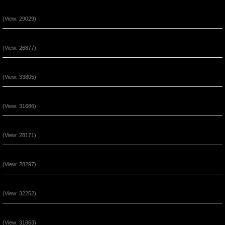
Chúa Là Đồn Lũy Ẩn Núp (P2)
(View: 29029)
Đức Tin Đến Nhờ Nghe Lời Chúa (P2)
(View: 26877)
Phước Cho Người Hầu Việc Chúa (P3)
(View: 33805)
Phước Cho Người Hầu Việc Chúa (P2)
(View: 31686)
Quyền Năng Khi Ở Trong Đấng Christ (Phần 5)
(View: 28171)
Quyền Năng Khi Ở Trong Đấng Christ (Phần 4)
(View: 28297)
Quyền Năng Khi Ở Trong Đấng Christ (Phần 3)
(View: 32252)
Quyền Năng Khi Ở Trong Đấng Christ (Phần 2)
(View: 31863)