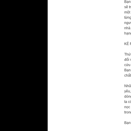
Bạn 
sẽ t
một 
từng
ngườ
nhà 
hạn
KẺ 
Thứ 
đối 
cứu 
Bạn
chất
Nhữn
yêu,
dòng
ta c
nọc 
tron
Bạn