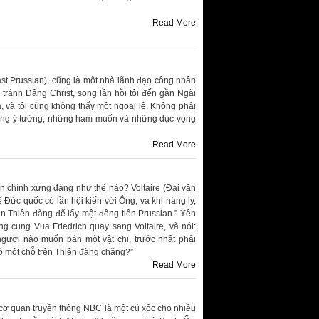
Read More
st Prussian), cũng là một nhà lãnh đạo công nhân
 tránh Đấng Christ, song lần hồi tôi đến gần Ngài
, và tôi cũng không thấy một ngoại lệ. Không phải
hững ý tưởng, những ham muốn và những dục vọng
Read More
n chính xứng đáng như thế nào? Voltaire (Đại văn
 Đức quốc có lần hội kiến với Ông, và khi nâng ly,
rên Thiên đàng để lấy một đồng tiền Prussian.” Yên
ng cung Vua Friedrich quay sang Voltaire, và nói:
y người nào muốn bán một vật chi, trước nhất phải
ó một chỗ trên Thiên đàng chăng?”
Read More
c cơ quan truyền thông NBC là một cú xốc cho nhiều