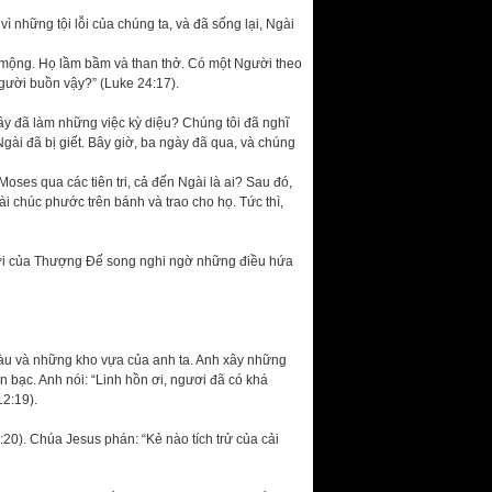
vì những tội lỗi của chúng ta, và đã sống lại, Ngài
mộng. Họ lầm bầm và than thở. Có một Người theo
người buồn vậy?” (Luke 24:17).
ầy đã làm những việc kỳ diệu? Chúng tôi đã nghĩ
gài đã bị giết. Bây giờ, ba ngày đã qua, và chúng
oses qua các tiên tri, cả đến Ngài là ai? Sau đó,
ài chúc phước trên bánh và trao cho họ. Tức thì,
 Lời của Thượng Đế song nghi ngờ những điều hứa
àu và những kho vựa của anh ta. Anh xây những
n bạc. Anh nói: “Linh hồn ơi, ngươi đã có khá
12:19).
20). Chúa Jesus phán: “Kẻ nào tích trử của cải