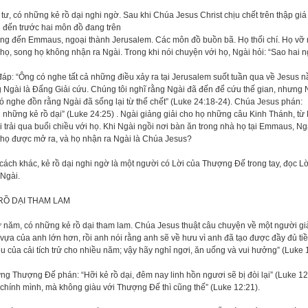
tư, có những kẻ rồ dại nghi ngờ. Sau khi Chúa Jesus Christ chịu chết trên thập giá 
 đến trước hai môn đồ đang trên
ng đến Emmaus, ngoại thành Jerusalem. Các môn đồ buồn bã. Họ thối chí. Họ vỡ 
họ, song họ không nhận ra Ngài. Trong khi nói chuyện với họ, Ngài hỏi: “Sao hai 
áp: “Ông có nghe tất cả những điều xảy ra tại Jerusalem suốt tuần qua về Jesus n
 Ngài là Đấng Giải cứu. Chúng tôi nghĩ rằng Ngài đã đến để cứu thế gian, nhưng N
có nghe đồn rằng Ngài đã sống lại từ thể chết” (Luke 24:18-24). Chúa Jesus phán:
 những kẻ rồ dại” (Luke 24:25) . Ngài giảng giải cho họ những câu Kinh Thánh, từ M
 trải qua buổi chiều với họ. Khi Ngài ngồi nơi bàn ăn trong nhà họ tại Emmaus, Ng
 họ được mở ra, và họ nhận ra Ngài là Chúa Jesus?
cách khác, kẻ rồ dại nghi ngờ là một người có Lời của Thượng Đế trong tay, đọc
 Ngài.
RỒ DẠI THAM LAM
 năm, có những kẻ rồ dại tham lam. Chúa Jesus thuật câu chuyện về một người gi
vựa của anh lớn hơn, rồi anh nói rằng anh sẽ về hưu vì anh đã tạo được đầy đủ tiề
u của cải tích trử cho nhiều năm; vậy hãy nghỉ ngơi, ăn uống và vui hưởng” (Luke 
g Thượng Đế phán: “Hỡi kẻ rồ dại, đêm nay linh hồn ngươi sẽ bị đòi lại” (Luke 12:
chính mình, mà không giàu với Thượng Đế thì cũng thế” (Luke 12:21).