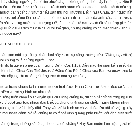
thấy chăng, người giàu cố tìm phước hạnh không đúng chỗ – ấy là tiền bạc. Nếu Bạ
rả lời: “Tên tôi là phú hộ.” Hoặc “Tôi là một nhân vật cao trọng.” Hoặc “Tôi là một n
người danh tiếng.” Nhưng nếu Bạn thử hỏi Thượng Đế: “Thưa Chúa, tên người nầy là
 được gọi bằng tên họ của anh, tên tục của anh, giai cấp của anh, các danh tước 
i đời. Nhưng dưới mắt Thượng Đế, tên anh là “Rồ dại.” Ấy là tất cả những gì chúng
giàu rồ dại đã tích trử của cải dưới thế gian, nhưng chẳng có chi trên thiên đàng.
g người nầy?
RỒ DẠI ĐƯỢC CỨU
sáu, còn một loại rồ dại khác, loại nầy được sự sống trường cửu: “Giảng dạy về thậ
với chúng ta là những người được
thì đó là quyền phép của Thượng Đế” (I Cor. 1:18). Điều nào thế gian kể như rồ dại
 tiếp nhận Chúa Cứu Thế Jesus là Đấng Cứu Độ là Chúa của Bạn, và quay lưng lại
 đời nầy, người ta sẽ nghĩ rằng Bạn là một người rồ dại.
g ai trong chúng ta là những người biết được Đấng Cứu Thế Jesus, đều có Ngài t
 niềm vui và sự bình an như một
 sông tuôn chảy ào ạt xuyên qua cửa lòng chúng ta, dù cho bất cứ chướng ngại h
ó thể vượt qua bao nhiêu đau khổ, và chúng ta đi qua sự chết, nhưng không như nh
của sự chết đã bị hủy diệt. Thay vào đó là bình an và vui thỏa. Dù bất cứ việc gì x
g mọi hoàn cảnh. Và rồi chúng ta có tất cả vinh quang phía trước, cỏi vĩnh sinh tr
 là một trong những kẻ rồ dại theo ma qủi chăng? Hay Bạn muốn làm một người rồ