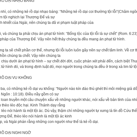
RỒ DẠI NHẠO BÁNG
nhì, có những kẻ rồ dại nhạo báng: “Những kẻ rồ dại coi thường tội lỗi”(Châm ngô
m tội nghịch lại Thượng Đế và sự
h khiết của Ngài, nên chúng ta đã vi phạm luật pháp của
, và chúng ta phải chịu án phạt tử hình: “Bổng lộc của tội lỗi là sự chết” (Rom. 6:2
 pháp của Thượng Đế. Vậy nên hết thảy chúng ta đều mang án phạt tử hình.
g ta sẽ chết phần cơ thể, nhưng tội lỗi luôn luôn gây nên sự chết tâm linh. Về cơ
 hồn chúng ta chết. Vậy nên chúng ta
 chịu dưới án phạt tử hình – sự chết đời đời, cuộc phán xét phải đến, cách biệt T
 tử hình đó, và trong định luật đó, mọi người trong chúng ta đều ở trong xà lim tử tội
RỒ DẠI VU KHỐNG
ba, có những kẻ rồ dại vu khống: “Người nào kín đáo thù ghét thì môi miệng giả dối
 Ngôn : 10:18). Điều nầy gồm có sự
ai loan truyền một câu chuyện xấu về những người khác, nói xấu về bản tính của 
 thèo lẻo độc hại. Kinh Thánh dạy rằng
 lẻo nói hành là một tội ác. Dù vậy, thậm chí những người tự xưng là tín đồ Cứu th
ng Đế, thèo lẻo nói hành là một tội ác kinh
p, và Ngài phán rằng những con người như thế là kẻ rồ dại.
RỒ DẠI NGHI NGỜ