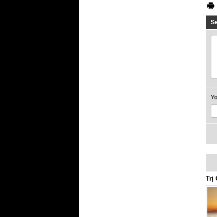
S
Y
Trị