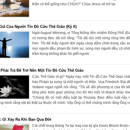
thần có thể giống như CHÚA?” Chúa Jesus sẽ trở lại
 Giá Của Người Tín Đồ Cứu Thế Giáo (Kỳ II)
Ngài August Winning, vị Tổng thống tiền nhiệm Đông Phổ (Ea
có lương tâm, đã nói rằng: “Tôi đã rảo một vòng rộng lớn để
hơn. Tôi đã thấy người đời ngày càng đắm chìm trong xấu xa
mọi người đều phạm tội hình sự, song mọi người đều có n
trầm trọng không khác tội giết người.
 Phải Trả Để Trở Nên Một Tín Đồ Cứu Thế Giáo
Cứu Thế Giáo là gì? Ngày nay, một Tín đồ Cứu Thế Giáo châ
hào Pháp) tự xưng là một người vô thần. Vua Friedrich Đại đế
Voltaire ngạo nghễ nói rằng: “Tôi sẽ đổi phương vị của tôi t
lặng phủ trùm gian phòng cho tới khi một Vị khách khác tro
“Chúng tôi có một điều luật tại Prussia, theo điều luật nầ
g minh rằng vật đó thật sự thuộc về mình. Vậy Ông có thể chứng minh rằng Ông c
c Gì Xảy Ra Khi Bạn Qua Đời
Cái chết trong tháng Tư tại Iraq của ký gỉa Davis Bloom thuộ