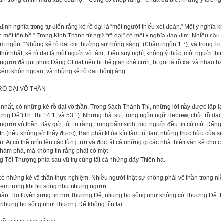
n trong chính mưu xảo của họ. “ Cũng có chép rằng: “Chúa đã biết những ý tưởng c
định nghĩa trong tự điển rằng kẻ rồ dại là “một người thiếu xét đoán.” Một ý nghĩa 
 một tên hề.” Trong Kinh Thánh từ ngữ “rồ dại” có một ý nghĩa đạo đức. Nhiều câu
 ngôn: “Những kẻ rồ dại coi thường sự thông sáng” (Châm ngôn 1:7), và trong I orin
thứ nhất, kẻ rồ dại là một người vô tâm, thiếu suy nghĩ, không ý thức, một người thiếu
người đã qui phục Đấng Chriat nên bị thế gian chê cười, bị gọi là rồ dại và nhạo 
kém khôn ngoan, và những kẻ rồ dại thông áng.
RỒ DẠI VÔ THẦN
nhất, có những kẻ rồ dại vô thần. Trong Sách Thánh Thi, những lời nầy được lập lại
ng Đế”(Th. Thi 14:1; và 53 1). Nhưng thật sự, trong ngôn ngữ Hebrew, chữ “rồ dại”
người vô thần. Bây giờ, tôi tin rằng, trong bẩm sinh, mọi người đều tin có một Đ
tri (nếu không sờ thấy được), Bạn phải khóa kín tâm trí Bạn, những thực hữu của s
rụ. Ai có thề nhìn lên các từng trời và đọc tất cả những gì các nhà thiên văn kể cho 
hám phá, mà không tin rằng phải có một
 Tối Thượng phía sau vũ trụ cùng tất cả những dãy Thiên hà.
có những kẻ vô thần thực nghiệm. Nhiều người thật sự không phải vô thần trong ni
iệm trong khi họ sống như những người
hần. Họ tuyên xưng tin nơi Thượng Đế, nhưng họ sống như không có Thượng Đế. Họ
, nhưng họ sống như Thượng Đế không tồn tại.