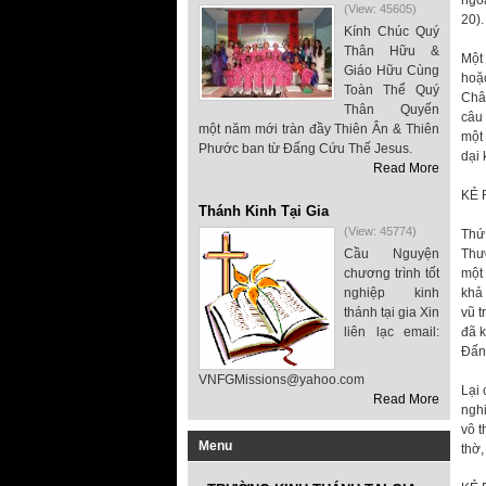
ngoa
(View: 45605)
20).
Kính Chúc Quý
Thân Hữu &
Một 
Giáo Hữu Cùng
hoặc
Toàn Thể Quý
Châm
Thân Quyến
câu 
một năm mới tràn đầy Thiên Ân & Thiên
một 
Phước ban từ Đấng Cứu Thế Jesus.
dại 
Read More
KẺ 
Thánh Kinh Tại Gia
(View: 45774)
Thứ 
Cầu Nguyện
Thượ
chương trình tốt
một 
nghiệp kinh
khả 
thánh tại gia Xin
vũ t
liên lạc email:
đã k
Đấng
VNFGMissions@yahoo.com
Lại 
Read More
ngh
vô t
Menu
thờ