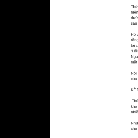
Thứ 
hiện
đườ
sau 
Họ đ
rằng
tôi 
“Hỡi
Ngài
mắt
Nói 
của
KẺ 
Thứ
kho 
nhiề
Nhưn
cho 