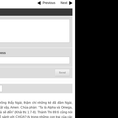
Previous
Next
ress
rông thấy Ngài, thậm chí những kẻ đã đâm Ngài,
Thật vậy, Amen. Chúa phán: “Ta là Alpha và Omega,
 sẽ đến” (Khải thị 1:7-8). Thánh Thi 89:6 cũng nói
 thể sánh với CHÚA? Ai trong những con trai của các