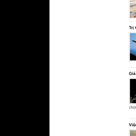
Trị
Giá
chứn
Việ