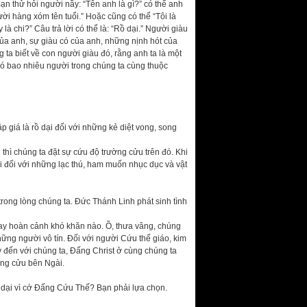
n thử hỏi người nầy: “Tên anh là gì?” có thể anh
gười hàng xóm tên tuổi.” Hoặc cũng có thể “Tôi là
 chi?” Câu trả lời có thể là: “Rồ dại.” Người giàu
của anh, sự giàu có của anh, những nịnh hót của
 ta biết về con người giàu đó, rằng anh ta là một
 Có bao nhiêu người trong chúng ta cùng thuộc
p giá là rồ dại đối với những kẻ diệt vong, song
 thì chúng ta đặt sự cứu độ trường cửu trên đó. Khi
 đối với những lạc thú, ham muốn nhục dục và vật
rong lòng chúng ta. Đức Thánh Linh phát sinh tình
ay hoàn cảnh khó khăn nào. Ồ, thưa vâng, chúng
ững người vô tín. Đối với người Cứu thế giáo, kim
ảy đến với chúng ta, Đấng Christ ở cùng chúng ta
ường cửu bên Ngài.
 dại vì cớ Đấng Cứu Thế? Bạn phải lựa chọn.