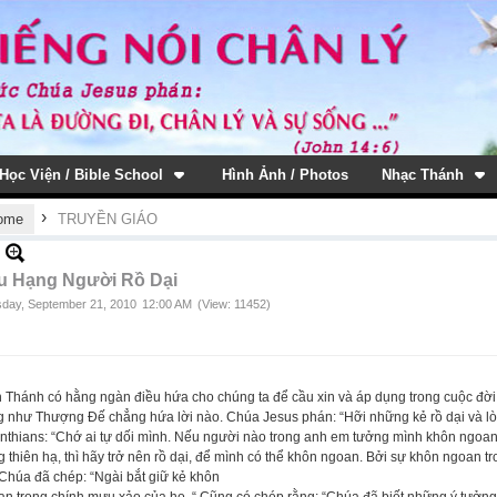
Học Viện / Bible School
Hình Ảnh / Photos
Nhạc Thánh
›
ome
TRUYỀN GIÁO
u Hạng Người Rồ Dại
day, September 21, 2010
12:00 AM
(View: 11452)
 Thánh có hằng ngàn điều hứa cho chúng ta để cầu xin và áp dụng trong cuộc đời 
 như Thượng Đế chẳng hứa lời nào. Chúa Jesus phán: “Hỡi những kẻ rồ dại và lòng
inthians: “Chớ ai tự dối mình. Nếu người nào trong anh em tưởng mình khôn ngoa
g thiên hạ, thì hãy trở nên rồ dại, để mình có thể khôn ngoan. Bởi sự khôn ngoan t
Chúa đã chép: “Ngài bắt giữ kẻ khôn