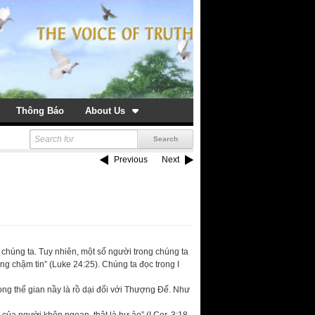
Thông Báo
About Us
Previous
Next
chúng ta. Tuy nhiên, một số người trong chúng ta
 chậm tin” (Luke 24:25). Chúng ta đọc trong I
n
rong thế gian nầy là rồ dại đối với Thượng Đế. Như