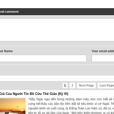
end comment
our Name
Your email add
1
2
Next Page
Last Page
 Giá Của Người Tín Đồ Cứu Thế Giáo (Kỳ III)
“Nầy, Ngài ngự đến trong những đám mây, mọi con mắt sẽ t
cùng hết thảy các dân tộc trên đất sẽ kêu khóc vì cớ Ngài. 
nguyên khởi và cuối cùng, là Đấng Toàn Lực hiện có, đã có, và
tiên tri về sự tái lâm của Ngài: “Bởi trên thiên thượng, ai có