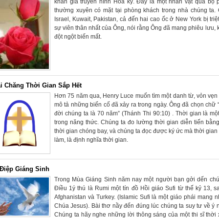
khán gỉa truyền hình Hoa kỳ. Đây là một nhân vật qua bộ 
thường xuyên có mặt tại phòng khách trong nhà chúng ta. 
Israel, Kuwait, Pakistan, cả đến hai cao ốc ở New York bị tr
sự viên thân nhất của Ông, nói rằng Ông đã mang phiêu lưu, k
đột ngột biến mất.
i Chăng Thời Gian Sắp Hết
Hơn 75 năm qua, Henry Luce muốn tìm một danh từ, vỏn vẹn m
mô tả những biến cố đã xảy ra trong ngày. Ông đã chọn chữ “
đời chúng ta là 70 năm” (Thánh Thi 90:10) . Thời gian là mộ
trong năng thức. Chúng ta đo lường thời gian diễn tiến bằn
thời gian chóng bay, và chúng ta đọc được ký ức mà thời gian 
làm, là định nghĩa thời gian.
Điệp Giáng Sinh
Trong Mùa Giáng Sinh năm nay một người bạn gởi dến chúng
Điều 1ý thú là Rumi một tín đồ Hồi giáo Sufi từ thế kỷ 13, s
Afghanistan và Turkey. (Islamic Sufi là một giáo phái man
Chúa Jesus). Bài thơ nầy đến đúng lúc chúng ta suy tư về ý n
Chúng ta hãy nghe những lời thông sáng của một thi sĩ thờ