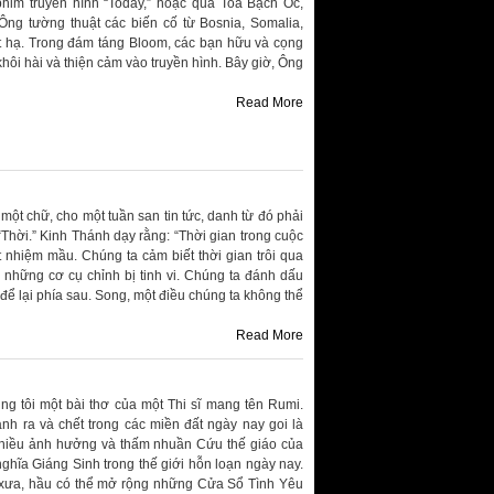
phim truyền hình “Today,” hoặc qua Toà Bạch Ốc,
Ông tường thuật các biến cố từ Bosnia, Somalia,
iệt hạ. Trong đám táng Bloom, các bạn hữu và cọng
hôi hài và thiện cảm vào truyền hình. Bây giờ, Ông
Read More
ột chữ, cho một tuần san tin tức, danh từ đó phải
Thời.” Kinh Thánh dạy rằng: “Thời gian trong cuộc
t nhiệm mầu. Chúng ta cảm biết thời gian trôi qua
g những cơ cụ chỉnh bị tinh vi. Chúng ta đánh dấu
để lại phía sau. Song, một điều chúng ta không thể
Read More
 tôi một bài thơ của một Thi sĩ mang tên Rumi.
anh ra và chết trong các miền đất ngày nay goi là
g nhiều ảnh hưởng và thấm nhuần Cứu thế giáo của
ghĩa Giáng Sinh trong thế giới hỗn loạn ngày nay.
i xưa, hầu có thể mở rộng những Cửa Sổ Tình Yêu