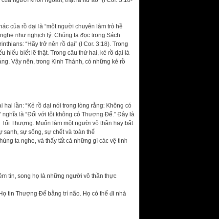
ủa người khôn ngoan, thật là hư ảo” (I Cor. 3:18-
khác của rồ dại là “một người chuyên làm trò hề
 nghe như nghịch lý. Chúng ta đọc trong Sách
thians: “Hãy trở nên rồ dại” (I Cor. 3:18). Trong
 hiểu biết lẽ thật. Trong câu thứ hai, kẻ rồ dại là
báng. Vậy nên, trong Kinh Thánh, có những kẻ rồ
 hai lần: “Kẻ rồ dại nói trong lòng rằng: Không có
 nghĩa là “Đối với tôi không có Thượng Đế.” Đây là
ấng Tối Thượng. Muốn làm một người vô thần hay bất
ự sanh, sự sống, sự chết và toàn thể
chúng ta nghe, và thấy tất cả những gì các vệ tinh
ềm tin, song họ là những người vô thần thực
 tin Thượng Đế bằng trí não. Họ có thể đi nhà