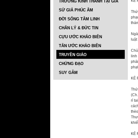
KẺ 
TRƯỜNG KINH THÁNH TẠI GIA
SỨ GIẢ PHÚC ÂM
Thứ 
phạ
ĐỜI SỐNG TÂM LINH
thán
CHÂN LÝ & ĐỨC TIN
Ngài
CỰU ƯỚC KHẢO BIÊN
luật
TÂN ƯỚC KHẢO BIÊN
Chún
TRUYỀN GIÁO
linh
phải
CHỨNG ĐẠO
phạt
SUY GẪM
KẺ 
Thứ 
(Ch.
rỉ t
cách
thèo
Thượ
khiế
KẺ 