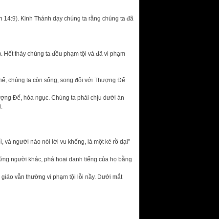
n 14:9). Kinh Thánh dạy chúng ta rằng chúng ta đã
3). Hết thảy chúng ta đều phạm tội và đã vi phạm
 thể, chúng ta còn sống, song đối với Thượng Đế
hượng Đế, hỏa ngục. Chúng ta phải chịu dưới án
.
, và người nào nói lời vu khống, là một kẻ rồ dại”
những người khác, phá hoại danh tiếng của họ bằng
ế giáo vẫn thường vi phạm tội lỗi nầy. Dưới mắt