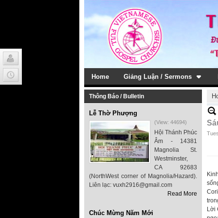
Home
Giảng Luận / Sermons
H
Thông Báo / Bulletin
Lễ Thờ Phượng
Sá
(View: 44694)
Hội Thánh Phúc
Tues
Âm - 14381
Magnolia St.
Westminster,
CA 92683
Kinh
(NorthWest corner of Magnolia/Hazard).
sống
Liên lạc: vuxh2916@gmail.com
Cor
Read More
tron
Lời 
Chúc Mừng Năm Mới