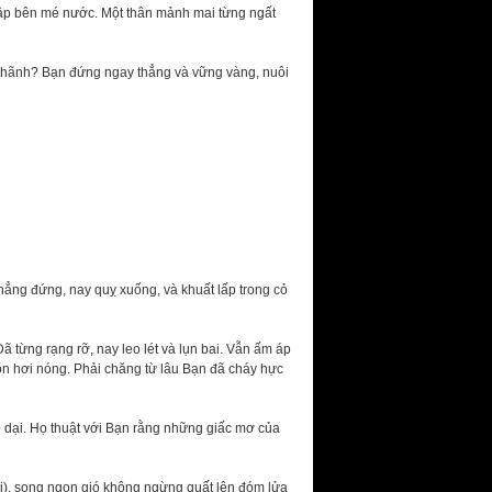
ập bên mé nước. Một thân mảnh mai từng ngất
u hãnh? Bạn đứng ngay thẳng và vững vàng, nuôi
hẳng đứng, nay quỵ xuống, và khuất lấp trong cỏ
 từng rạng rỡ, nay leo lét và lụn bai. Vẫn ấm áp
 hơi nóng. Phải chăng từ lâu Bạn đã cháy hực
rồ dại. Họ thuật với Bạn rằng những giấc mơ của
ời), song ngọn gió không ngừng quất lên đóm lửa