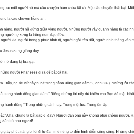
g, có một người nữ mà câu chuyện hàm chứa tất cả. Một câu chuyện thất bại. Một
cũng là câu chuyện hồng ân.
nh nàng, người nữ đứng giữa vòng người. Những người vây quanh nàng là các nhà 
ng người tự xưng là trông nom đạo đức.
người kia, người trong y phục bình dị, người ngồi trên đất, người nhìn thẳng vào
a Jesus đang giảng dạy.
i nữ đang bị lừa gạt.
hững người Pharisees đi ra để bắt cả hai.
a Thầy, người nữ nầy bị bắt trong hành động gian dâm.” (John 8:4 ). Những lời cá
bắt trong hành động gian dâm.” Riêng những lời nầy đủ khiến cho Bạn đỏ mặt. Nh
ng hành động.” Trong những cánh tay. Trong một lúc. Trong ôm ấp.
bắt.” A ha! chúng ta bắt gặp gì đây? Người đàn ông nầy không phải chồng ngươi. H
g đàn bà như ngươi!
g giây phút, nàng bị lôi đi từ đam mê riêng tư đến trình diễn công cộng. Những ch