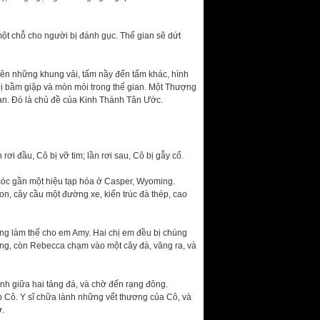
một chỗ cho người bị đánh gục. Thế gian sẽ dứt
ên những khung vải, tấm nầy đến tấm khác, hình
ị bầm giập và mòn mỏi trong thế gian. Một Thượng
n. Đó là chủ đề của Kinh Thánh Tân Ước.
i đầu, Cô bị vỡ tim; lần rơi sau, Cô bị gẫy cổ.
 cóc gần một hiệu tạp hóa ở Casper, Wyoming.
, cây cầu một đường xe, kiến trúc đà thép, cao
ng làm thế cho em Amy. Hai chị em đều bị chúng
ông, còn Rebecca chạm vào một cây đà, văng ra, và
nh giữa hai tảng đá, và chờ đến rạng đông.
p Cô. Y sĩ chữa lành những vết thương của Cô, và
ờ.