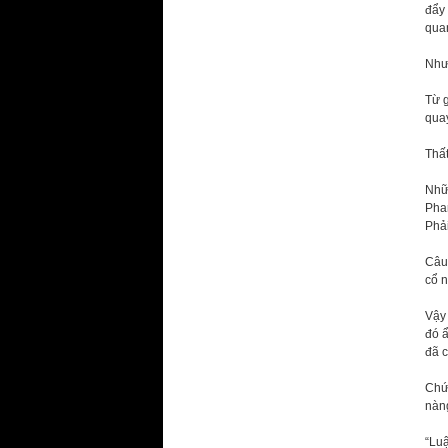
đẩy
quan
Như
Từ g
quay
Thất
Nhữ
Phar
Phải
Câu 
cổ 
Vậy 
đó 
đã c
Chứn
nàng
“Luậ