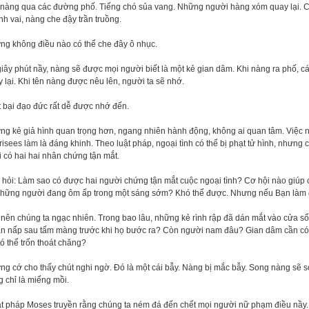
 nàng qua các đường phố. Tiếng chó sủa vang. Những người hàng xóm quay lại. C
h vai, nàng che đậy trần truồng.
ng không điều nào có thể che đây ô nhục.
iây phút nầy, nàng sẽ được mọi người biết là một kẻ gian dâm. Khi nàng ra phố, c
 lại. Khi tên nàng được nêu lên, người ta sẽ nhớ.
 bại đạo đức rất dễ được nhớ đến.
ng kẻ giả hình quan trọng hơn, ngang nhiên hành động, không ai quan tâm. Việc 
isees làm là đáng khinh. Theo luật pháp, ngoại tình có thể bị phạt tử hình, nhưng
 có hai hai nhân chứng tận mắt.
hỏi: Làm sao có được hai người chứng tận mắt cuộc ngoại tình? Cơ hội nào giúp 
những người đang ôm ấp trong một sáng sớm? Khó thể được. Nhưng nếu Bạn làm đ
nên chúng ta ngạc nhiên. Trong bao lâu, những kẻ rình rập đã dán mắt vào cửa sổ
ẩn nấp sau tấm màng trước khi họ bước ra? Còn người nam đâu? Gian dâm cần có 
ó thể trốn thoát chăng?
g cớ cho thấy chút nghi ngờ. Đó là một cái bẫy. Nàng bị mắc bẫy. Song nàng sẽ s
 chỉ là miếng mồi.
t pháp Moses truyền rằng chúng ta ném đá đến chết mọi người nữ phạm điều nầy. T