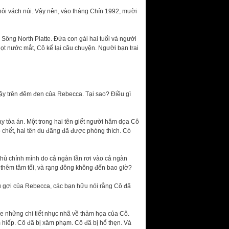
ỏi vách núi. Vậy nên, vào tháng Chín 1992, mười
 Sông North Platte. Đứa con gái hai tuổi và người
t nước mắt, Cô kể lại câu chuyện. Người bạn trai
ậy trên đêm đen của Rebecca. Tại sao? Điều gì
y tòa án. Một trong hai tên giết người hăm dọa Cô
 chết, hai tên du đãng đã được phóng thích. Có
hù chính mình do cả ngàn lần rơi vào cả ngàn
hêm tăm tối, và rạng đông không đến bao giờ?
êu gợi của Rebecca, các bạn hữu nói rằng Cô đã
e những chi tiết nhục nhã về thảm họa của Cô.
hiếp. Cô đã bị xâm phạm. Cô đã bị hổ thẹn. Và