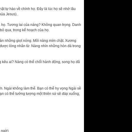
ật tự hào về chính họ. Đây là lúc họ sẽ nhớ lâu
húa Jesus).
a họ. Tương lai của nàng? Không quan trọng. Danh
 bỏ qua, trong kế hoạch của họ.
tràn những giọt nóng. Môi nàng mím chặt. Xương
m được lòng nhân từ. Nàng nhìn những hòn đá trong
g kêu ai? Nàng có thể chối hành động, song họ đã
h. Ngài không làm thế. Bạn có thể hy vọng Ngài sẽ
ạn có thể tưởng tượng một thiên sứ sẽ đáp xuống,
t ngờ)