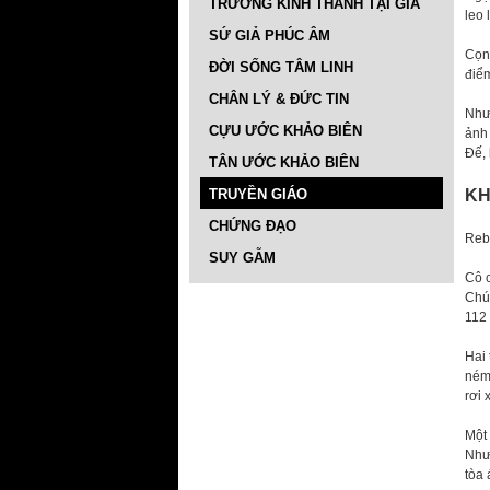
TRƯỜNG KINH THÁNH TẠI GIA
leo 
SỨ GIẢ PHÚC ÂM
Cọng
ĐỜI SỐNG TÂM LINH
điểm
CHÂN LÝ & ĐỨC TIN
Như
CỰU ƯỚC KHẢO BIÊN
ảnh 
Đế,
TÂN ƯỚC KHẢO BIÊN
TRUYỀN GIÁO
KH
CHỨNG ĐẠO
Rebe
SUY GẪM
Cô c
Chú
112 
Hai
ném 
rơi
Một 
Nhưn
tòa 