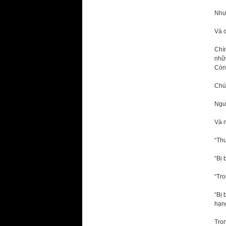
Nhưn
Và 
Chí
nhữ
Còn 
Chú
Ngườ
Và n
“Thư
“Bị 
“Tro
“Bị 
hạn
Tron