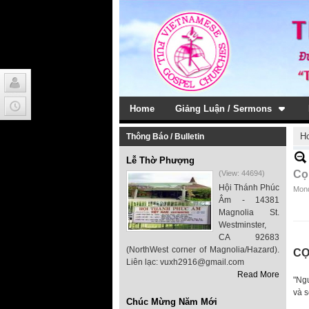
Home
Giảng Luận / Sermons
H
Thông Báo / Bulletin
Lễ Thờ Phượng
Cọ
(View: 44694)
Hội Thánh Phúc
Mond
Âm - 14381
Magnolia St.
Westminster,
CA 92683
(NorthWest corner of Magnolia/Hazard).
CỌ
Liên lạc: vuxh2916@gmail.com
Read More
"Ng
và s
Chúc Mừng Năm Mới