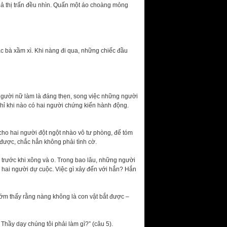
ả thị trấn đều nhìn. Quấn một áo choàng mỏng
ác bà xầm xì. Khi nàng đi qua, những chiếc đầu
người nữ làm là đáng thẹn, song việc những người
 chỉ khi nào có hai người chứng kiến hành động.
cho hai người đột ngột nhào vô tư phòng, để tóm
ược, chắc hẳn không phải tình cờ.
 trước khi xông và o. Trong bao lâu, những người
hai người dự cuộc. Việc gì xảy đến với hắn? Hắn
ớm thấy rằng nàng không là con vật bắt được –
hầy dạy chúng tôi phải làm gì?” (câu 5).