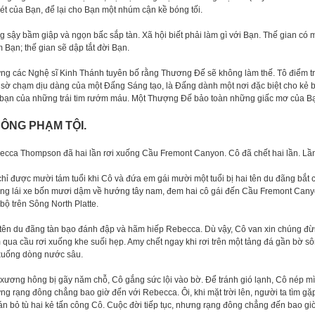
lét của Bạn, để lại cho Bạn một nhúm cận kề bóng tối.
 sậy bầm giập và ngọn bấc sắp tàn. Xã hội biết phải làm gì với Bạn. Thế gian có 
 Bạn; thế gian sẽ dập tắt đời Bạn.
ng các Nghệ sĩ Kinh Thánh tuyên bố rằng Thương Đế sẽ không làm thế. Tô điểm tr
sờ chạm dịu dàng của một Đấng Sáng tạo, là Đấng dành một nơi đặc biệt cho kẻ b
 bạn của những trái tim rướm máu. Một Thượng Đế bảo toàn những giấc mơ của Bạ
ÔNG PHẠM TỘI.
cca Thompson đã hai lần rơi xuống Cầu Fremont Canyon. Cô đã chết hai lần. Lần rơ
hỉ được mười tám tuổi khi Cô và đứa em gái mười một tuổi bị hai tên du đãng bắt
ng lái xe bốn mươi dậm về hướng tây nam, đem hai cô gái đến Cầu Fremont Canyon
bộ trên Sông North Platte.
 tên du đãng tàn bạo đánh đập và hãm hiếp Rebecca. Dù vậy, Cô van xin chúng đừ
qua cầu rơi xuống khe suối hẹp. Amy chết ngay khi rơi trên một tảng đá gần bờ s
 xuống dòng nước sâu.
xương hông bị gãy năm chỗ, Cô gắng sức lội vào bờ. Để tránh gió lạnh, Cô nép mì
g rạng đông chẳng bao giờ đến với Rebecca. Ôi, khi mặt trời lên, người ta tìm gặ
án bỏ tù hai kẻ tấn công Cô. Cuộc đời tiếp tục, nhưng rạng đông chẳng đến bao gi