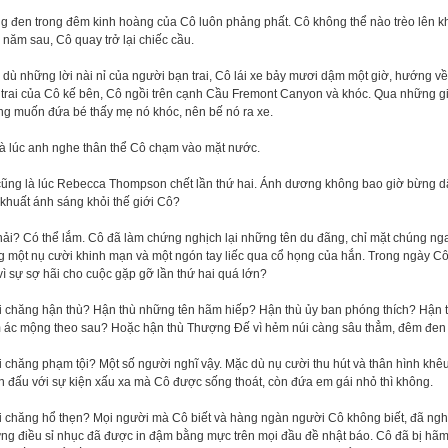
 đen trong đêm kinh hoàng của Cô luôn phảng phất. Cô không thể nào trèo lên kh
 năm sau, Cô quay trở lại chiếc cầu.
dù những lời nài nỉ của người bạn trai, Cô lái xe bảy mươi dậm một giờ, hướng về
trai của Cô kế bên, Cô ngồi trên cạnh Cầu Fremont Canyon và khóc. Qua những giọ
ng muốn đứa bé thấy mẹ nó khóc, nên bế nó ra xe.
là lúc anh nghe thân thể Cô chạm vào mặt nước.
cũng là lúc Rebecca Thompson chết lần thứ hai. Ánh dương không bao giờ bừng d
khuất ánh sáng khỏi thế giới Cô?
ải? Có thể lắm. Cô đã làm chứng nghịch lại những tên du đãng, chỉ mặt chúng nga
 một nụ cười khinh mạn và một ngón tay liếc qua cổ họng của hắn. Trong ngày Cô
vì sự sợ hãi cho cuộc gặp gỡ lần thứ hai quá lớn?
i chăng hận thù? Hận thù những tên hãm hiếp? Hận thù ủy ban phóng thích? Hận t
 ác mộng theo sau? Hoặc hận thù Thượng Đế vì hẻm núi càng sâu thẳm, đêm đen t
 chăng phạm tội? Một số người nghĩ vậy. Mặc dù nụ cười thu hút và thân hình kh
 đấu với sự kiện xấu xa mà Cô được sống thoát, còn đứa em gái nhỏ thì không.
 chăng hổ thẹn? Mọi người mà Cô biết và hàng ngàn người Cô không biết, đã ngh
g điều sỉ nhục đã được in đậm bằng mực trên mọi đầu đề nhật báo. Cô đã bị hãm 