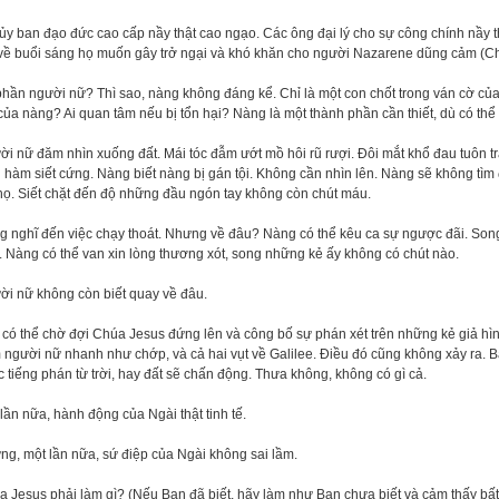
ủy ban đạo đức cao cấp nầy thật cao ngạo. Các ông đại lý cho sự công chính nầy th
 về buổi sáng họ muốn gây trở ngại và khó khăn cho người Nazarene dũng cảm (C
hần người nữ? Thì sao, nàng không đáng kể. Chỉ là một con chốt trong ván cờ củ
của nàng? Ai quan tâm nếu bị tổn hại? Nàng là một thành phần cần thiết, dù có thể
i nữ đăm nhìn xuống đất. Mái tóc đẫm ướt mồ hôi rũ rượi. Đôi mắt khổ đau tuôn 
 hàm siết cứng. Nàng biết nàng bị gán tội. Không cần nhìn lên. Nàng sẽ không tì
họ. Siết chặt đến độ những đầu ngón tay không còn chút máu.
g nghĩ đến việc chạy thoát. Nhưng về đâu? Nàng có thể kêu ca sự ngược đãi. Son
. Nàng có thể van xin lòng thương xót, song những kẻ ấy không có chút nào.
ời nữ không còn biết quay về đâu.
có thể chờ đợi Chúa Jesus đứng lên và công bố sự phán xét trên những kẻ giả hìn
người nữ nhanh như chớp, và cả hai vụt về Galilee. Điều đó cũng không xảy ra. B
 tiếng phán từ trời, hay đất sẽ chấn động. Thưa không, không có gì cả.
lần nữa, hành động của Ngài thật tinh tế.
g, một lần nữa, sứ điệp của Ngài không sai lầm.
 Jesus phải làm gì? (Nếu Bạn đã biết, hãy làm như Bạn chưa biết và cảm thấy bấ