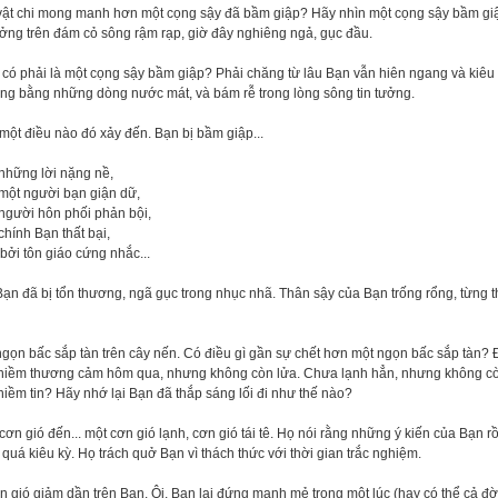
vật chi mong manh hơn một cọng sậy đã bầm giập? Hãy nhìn một cọng sậy bầm gi
ởng trên đám cỏ sông rậm rạp, giờ đây nghiêng ngả, gục đầu.
 có phải là một cọng sậy bầm giập? Phải chăng từ lâu Bạn vẫn hiên ngang và kiê
ng bằng những dòng nước mát, và bám rễ trong lòng sông tin tưởng.
một điều nào đó xảy đến. Bạn bị bầm giập...
những lời nặng nề,
một người bạn giận dữ,
người hôn phối phản bội,
chính Bạn thất bại,
bởi tôn giáo cứng nhắc...
ạn đã bị tổn thương, ngã gục trong nhục nhã. Thân sậy của Bạn trống rổng, từng t
gọn bấc sắp tàn trên cây nến. Có điều gì gần sự chết hơn một ngọn bấc sắp tàn? Đã
 niềm thương cảm hôm qua, nhưng không còn lửa. Chưa lạnh hẳn, nhưng không còn
niềm tin? Hãy nhớ lại Bạn đã thắp sáng lối đi như thế nào?
cơn gió đến... một cơn gió lạnh, cơn gió tái tê. Họ nói rằng những ý kiến của Bạn 
quá kiêu kỳ. Họ trách quở Bạn vì thách thức với thời gian trắc nghiệm.
 gió giảm dần trên Bạn. Ôi, Bạn lại đứng mạnh mẻ trong một lúc (hay có thể cả đ