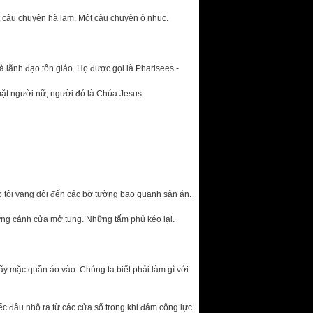
 câu chuyện hà lạm. Một câu chuyện ô nhục.
lãnh đạo tôn giáo. Họ được gọi là Pharisees -
 mặt người nữ, người đó là Chúa Jesus.
o tội vang dội đến các bờ tường bao quanh sân án.
ững cánh cửa mở tung. Những tấm phủ kéo lại.
ãy mặc quần áo vào. Chúng ta biết phải làm gì với
iếc đầu nhô ra từ các cửa sổ trong khi đám công lực