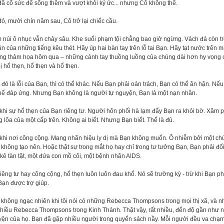
ã cố sức để sống thêm và vượt khỏi ký ức... nhưng Cô không thể.
ó, mười chín năm sau, Cô trở lại chiếc cầu.
 núi ô nhục vẫn chảy sâu. Khe suối phạm tội chẳng bao giờ ngừng. Vách đá còn t
ận của những tiếng kêu thét. Hãy úp hai bàn tay trên lỗ tai Bạn. Hãy tạt nước trên
ng thảm họa hôm qua – những cánh tay thuồng luồng của chúng dài hơn hy vọng c
ị hổ thẹn, hổ thẹn và hổ thẹn.
đó là lỗi của Bạn, thì có thể khác. Nếu Bạn phải oán trách, Bạn có thể ân hận. Nế
thể đáp ứng. Nhưng Bạn không là người tự nguyện, Bạn là một nạn nhân.
khi sự hổ thẹn của Bạn riêng tư. Người hôn phối hà lạm đẩy Bạn ra khỏi bờ. Xâm 
 lõa của một cấp trên. Không ai biết. Nhưng Bạn biết. Thế là đủ.
 khi nơi công cộng. Mang nhãn hiệu ly dị mà Bạn không muốn. Ô nhiễm bởi một ch
không tạo nên. Hoặc thật sự trong mắt họ hay chỉ trong tư tưởng Bạn, Bạn phải đối
kẻ tàn tật, một đứa con mồ côi, một bệnh nhân AIDS.
iêng tư hay công cộng, hổ thẹn luôn luôn đau khổ. Nó sẽ trường kỳ - trừ khi Bạn p
Bạn được trợ giúp.
không ngạc nhiên khi tôi nói có những Rebecca Thompsons trong mọi thị xã, và n
nhiều Rebecca Thompsons trong Kinh Thánh. Thật vậy, rất nhiều, đến độ gần như
yện của họ. Bạn đã gặp nhiều người trong quyển sách nầy. Mỗi người đều va chạm