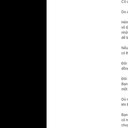
Cô đ
Do đ
Hẻm
vô t
nhữ
để b
Nếu 
có 
Đôi 
đồng
Đôi
Bạn 
một 
Dù r
khi 
Bạn 
có 
chu