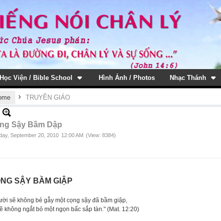
Học Viện / Bible School
Hình Ảnh / Photos
Nhạc Thánh
›
ome
TRUYỀN GIÁO
ng Sậy Bầm Dập
ay, September 20, 2010
12:00 AM
(View: 8384)
NG SẬY BẦM GIẬP
ười sẽ không bẻ gẫy một cọng sậy đã bầm giập,
ẽ không ngắt bỏ một ngọn bấc sắp tàn." (Mat. 12:20)