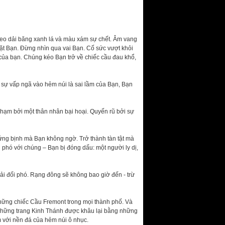
reo dải băng xanh lá và màu xám sự chết. Âm vang
 mặt Bạn. Đừng nhìn qua vai Bạn. Cố sức vượt khỏi
ủa bạn. Chúng kéo Bạn trở về chiếc cầu đau khổ,
u sự vấp ngã vào hẻm núi là sai lầm của Bạn, Bạn
phạm bởi một thân nhân bại hoại. Quyến rũ bởi sự
ứng bịnh mà Bạn không ngờ. Trở thành tàn tật mà
 phó với chúng – Bạn bị đóng dấu: một người ly dị,
hải đối phó. Rạng đông sẽ không bao giờ đến - trừ
hững chiếc Cầu Fremont trong mọi thành phố. Và
 những trang Kinh Thánh được khâu lại bằng những
 với nền đá của hẻm núi ô nhục.