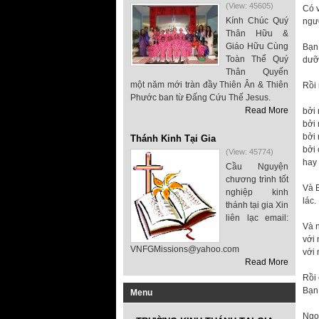
(View: 45605)
Có 
Kính Chúc Quý
ngư
Thân Hữu &
Giáo Hữu Cùng
Bạn
Toàn Thể Quý
dưỡ
Thân Quyến
một năm mới tràn đầy Thiên Ân & Thiên
Rồi 
Phước ban từ Đấng Cứu Thế Jesus.
Read More
bởi 
bởi 
bởi 
Thánh Kinh Tại Gia
bởi 
(View: 45774)
hay 
Cầu Nguyện
chương trình tốt
Và B
nghiệp kinh
lác.
thánh tại gia Xin
liên lạc email:
Và n
với
VNFGMissions@yahoo.com
với 
Read More
Rồi 
Bạn 
Menu
Ngọn