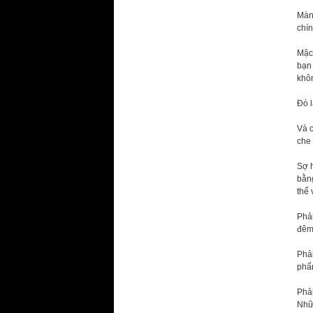
Màng
chín
Mặc 
bạn 
khô
Đó 
Và 
che 
Sợ h
bằng
thể 
Phả
đêm
Phải
phấn
Phải
Nhữn